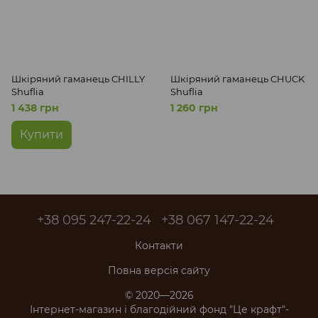
Шкіряний гаманець CHILLY
Шкіряний гаманець CHUCK
Shuflia
Shuflia
1 438 грн
1 260 грн
Купити
+38 095 247-22-24
+38 067 147-22-24
Контакти
Повна версія сайту
© 2020—2026
Інтернет-магазин і благодійний фонд "Це крафт"-