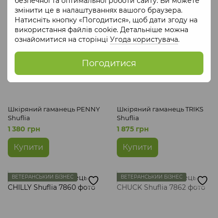
безпечної та оптимальної роботи сайту. Ви можете
змінити це в налаштуваннях вашого браузера.
ВЕТЕРАНСЬКИЙ БІЗНЕС
ВЕТЕРАНСЬКИЙ БІЗНЕС
Натисніть кнопку «Погодитися», щоб дати згоду на
використання файлів cookie. Детальніше можна
ознайомитися на сторінці
Угода користувача
.
Погодитися
Шкіряний гаманець PENNY
Шкіряний гаманець TRIKS
Shuflia
Shuflia
1 380 грн
1 875 грн
Купити
Купити
ВЕТЕРАНСЬКИЙ БІЗНЕС
ВЕТЕРАНСЬКИЙ БІЗНЕС