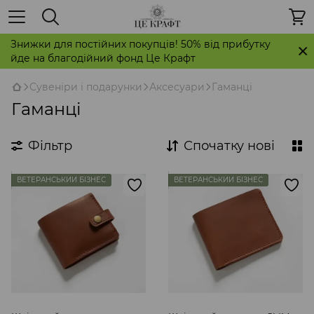
Знижки для постійних покупців! 50% від прибутку
йде на благодійний фонд Це Крафт
Сувеніри і подарунки
Аксесуари
Гаманці
Гаманці
Фільтр
Спочатку нові
ВЕТЕРАНСЬКИЙ БІЗНЕС
ВЕТЕРАНСЬКИЙ БІЗНЕС