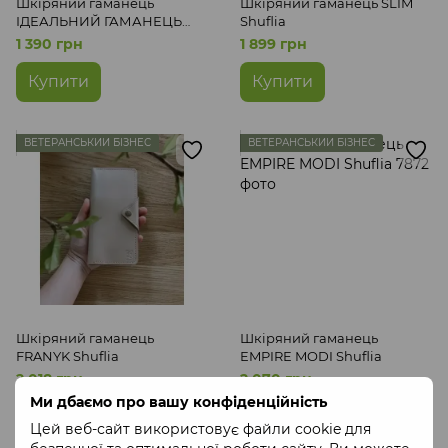
Шкіряний гаманець
Шкіряний гаманець SLIM
ІДЕАЛЬНИЙ ГАМАНЕЦЬ
Shuflia
Shuflia
1 390 грн
1 899 грн
Купити
Купити
ВЕТЕРАНСЬКИЙ БІЗНЕС
ВЕТЕРАНСЬКИЙ БІЗНЕС
Шкіряний гаманець
Шкіряний гаманець
FRANYK Shuflia
EMPIRE MODI Shuflia
2 018 грн
2 070 грн
Ми дбаємо про вашу конфіденційність
Купити
Купити
Цей веб-сайт використовує файли cookie для