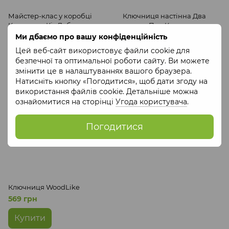
Майстер-клас у коробці
Ключниця настінна Два
Ключниця Кіт Добряк
котики Пан Кокос
творче заняття для дітей від
Ми дбаємо про вашу конфіденційність
786 грн
470 грн
6 років Пан Кокос
Цей веб-сайт використовує файли cookie для
Купити
Купити
безпечної та оптимальної роботи сайту. Ви можете
змінити це в налаштуваннях вашого браузера.
Натисніть кнопку «Погодитися», щоб дати згоду на
СОЦІАЛЬНЕ ПІДПРИЄМСТВО
використання файлів cookie. Детальніше можна
ознайомитися на сторінці
Угода користувача
.
Погодитися
Ключниця WoodLike
569 грн
Купити