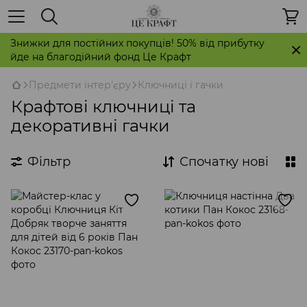
Знижки для постійних покупців! 50% від прибутку
йде на благодійний фонд Це Крафт
Предмети інтер'єру
Ключниці і гачки
Крафтові ключниці та
декоративні гачки
Фільтр
Спочатку нові