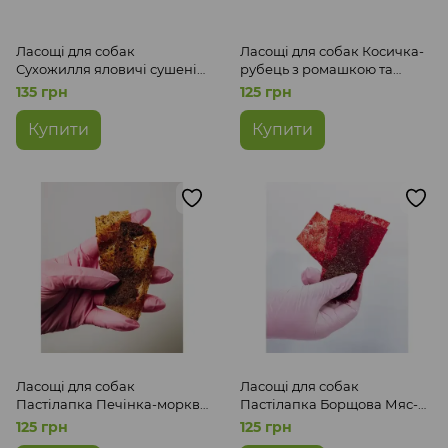
Ласощі для собак
Ласощі для собак Косичка-
Сухожилля яловичі сушені
рубець з ромашкою та
Мяс-Мяс
льоном Мяс-Мяс
135 грн
125 грн
Купити
Купити
Ласощі для собак
Ласощі для собак
Пастілапка Печінка-морква
Пастілапка Борщова Мяс-
Мяс-Мяс
Мяс
125 грн
125 грн