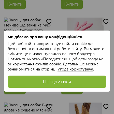
Купити
Купити
Ми дбаємо про вашу конфіденційність
Цей веб-сайт використовує файли cookie для
безпечної та оптимальної роботи сайту. Ви можете
змінити це в налаштуваннях вашого браузера.
Натисніть кнопку «Погодитися», щоб дати згоду на
використання файлів cookie. Детальніше можна
ознайомитися на сторінці
Угода користувача
.
Ласощі для собак Печиво
Ласощі для собак Печиво
Від зайчика Мяс-Мяс
Кайф Мяс-Мяс
135 грн
125 грн
Погодитися
Купити
Купити