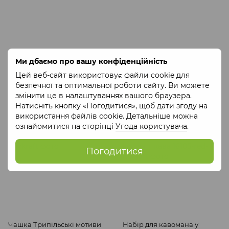
Чашка Гармонія в Трипіллі
Чашка Трипільський танок
Ми дбаємо про вашу конфіденційність
керамічна
керамічна
770 грн
770 грн
Цей веб-сайт використовує файли cookie для
безпечної та оптимальної роботи сайту. Ви можете
Купити
Купити
змінити це в налаштуваннях вашого браузера.
Натисніть кнопку «Погодитися», щоб дати згоду на
використання файлів cookie. Детальніше можна
СОЦІАЛЬНЕ ПІДПРИЄМСТВО
СОЦІАЛЬНЕ ПІДПРИЄМСТВО
ознайомитися на сторінці
Угода користувача
.
СКЛАД ЦЕ КРАФТ
СКЛАД ЦЕ КРАФТ
Погодитися
Чашка Трипільські мотиви
Набір для кавомана у