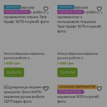
НОВИНКА
НОВИНКА
СКЛАД ЦЕ КРАФТ
СКЛАД ЦЕ КРАФТ
Миска Барська кераміка
Миска Барська кераміка
ручної роботи з
ручної роботи з
орнаментом півник Твій
орнаментом з кольоровою
1 499 грн
1 499 грн
Крафт
пташкою Твій Крафт
Купити
Купити
СОЦІАЛЬНЕ ПІДПРИЄМСТВО
СКЛАД ЦЕ КРАФТ