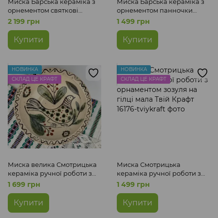
Миска Барська кераміка з
Миска Барська кераміка з
орнементом святкові
орнементом панночки
панночки велика Твій
мала Твій Крафт
2 199 грн
1 499 грн
Крафт
Купити
Купити
НОВИНКА
НОВИНКА
СКЛАД ЦЕ КРАФТ
СКЛАД ЦЕ КРАФТ
Миска велика Смотрицька
Миска Смотрицька
кераміка ручної роботи з
кераміка ручної роботи з
орнаментом зозуля велика
орнаментом зозуля на гілці
1 699 грн
1 499 грн
Твій Крафт
мала Твій Крафт
Купити
Купити