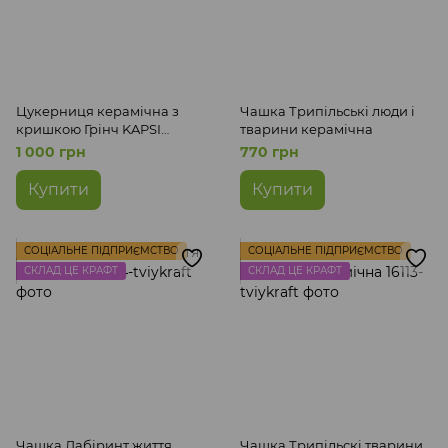
Цукерниця керамічна з
Чашка Трипільські люди і
кришкою Грінч KAPSI
тварини керамічна
кераміка ручна робота
1 000 грн
770 грн
Купити
Купити
СОЦІАЛЬНЕ ПІДПРИЄМСТВО
СОЦІАЛЬНЕ ПІДПРИЄМСТВО
СКЛАД ЦЕ КРАФТ
СКЛАД ЦЕ КРАФТ
Чашка Лабіринт життя
Чашка Трипільскі тварини