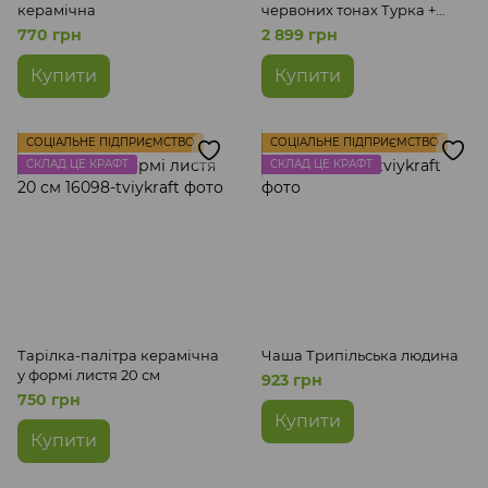
керамічна
червоних тонах Турка +
чашка + кава
770 грн
2 899 грн
Купити
Купити
СОЦІАЛЬНЕ ПІДПРИЄМСТВО
СОЦІАЛЬНЕ ПІДПРИЄМСТВО
СКЛАД ЦЕ КРАФТ
СКЛАД ЦЕ КРАФТ
Тарілка-палітра керамічна
Чаша Трипільська людина
у формі листя 20 см
923 грн
750 грн
Купити
Купити