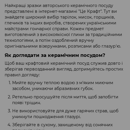
Найкращі зразки авторського керамічного посуду
представлені в інтернет-магазині "Це Крафт". Тут ви
знайдете широкий вибір тарілок, мисок, горщиків,
глечиків та інших виробів, створених українськими
майстрами гончарної справи. Кожен предмет
виготовлений з високоякісної глини за традиційними
технологіями, а потім оздоблений вручну
оригінальними візерунками, розписами або глазур'ю.
Як доглядати за керамічним посудом?
Щоб ваш крафтовий керамічний посуд служив довго і
зберігав первозданний вигляд, дотримуйтесь простих
правил догляду:
Мийте вручну теплою водою з м'яким миючим
засобом, уникаючи абразивних губок.
Ретельно просушуйте після миття, щоб запобігти
появі тріщин.
Не використовуйте для дуже гарячих страв, щоб
уникнути пошкодження глазурі.
Зберігайте в сухому, захищеному від сонячних