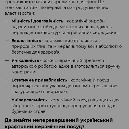
престижних і бажаних предметів для кухні. Це
пов'язано з тим, що кераміка має ряд унікальних
властивостей:
Міцність і довговічність
- керамічні вироби
надзвичайно стійкі до механічних пошкоджень,
перепадів температур та агресивних середовищ.
Екологічність
- кераміка виготовляється з
природних глин та мінералів, тому вона абсолютно
безпечна для здоров'я.
Унікальність
- кожен керамічний предмет є
авторською роботою, адже виготовляється вручну
майстрами.
Естетична привабливість
- керамічний посуд
вирізняється вишуканим дизайном та розкішною
глазурованою поверхнею.
Універсальність
- керамічний посуд підходить для
зберігання, приготування, сервірування та подачі
будь-яких страв.
Де знайти неперевершений український
крафтовий керамічний посуд?