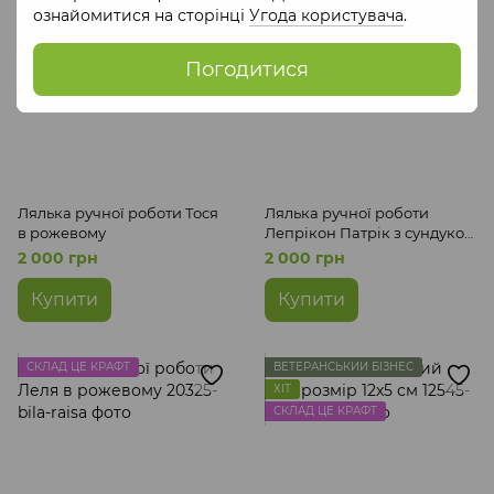
ознайомитися на сторінці
Угода користувача
.
Погодитися
Лялька ручної роботи Тося
Лялька ручної роботи
в рожевому
Лепрікон Патрік з сундуком
та ліхтарем
2 000 грн
2 000 грн
Купити
Купити
СКЛАД ЦЕ КРАФТ
ВЕТЕРАНСЬКИЙ БІЗНЕС
ХІТ
СКЛАД ЦЕ КРАФТ