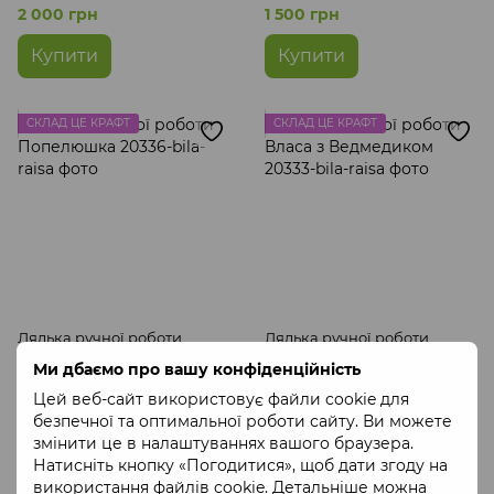
2 000 грн
1 500 грн
Купити
Купити
СКЛАД ЦЕ КРАФТ
СКЛАД ЦЕ КРАФТ
Лялька ручної роботи
Лялька ручної роботи
Попелюшка
Власа з Ведмедиком
Ми дбаємо про вашу конфіденційність
1 500 грн
2 000 грн
Цей веб-сайт використовує файли cookie для
безпечної та оптимальної роботи сайту. Ви можете
Купити
Купити
змінити це в налаштуваннях вашого браузера.
Натисніть кнопку «Погодитися», щоб дати згоду на
використання файлів cookie. Детальніше можна
СКЛАД ЦЕ КРАФТ
СКЛАД ЦЕ КРАФТ