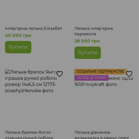
Інтер'єрна лялька Елізабет
Лялька інтер'єрна
Кармеліта
40 000 грн
28 000 грн
Купити
Купити
СОЦІАЛЬНЕ ПІДПРИЄМСТВО
СКЛАД ЦЕ КРАФТ
Лялька-брелок Янгол
Лялька дівчинка-
іграшка ручної роботи
музикантка в джинс одязі