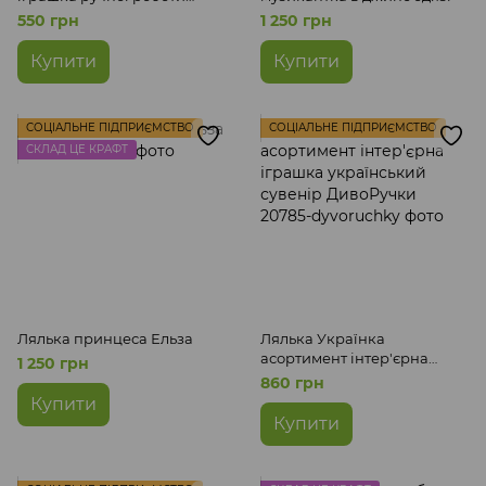
розмір 14x6,5 см
550 грн
1 250 грн
Купити
Купити
СОЦІАЛЬНЕ ПІДПРИЄМСТВО
СОЦІАЛЬНЕ ПІДПРИЄМСТВО
СКЛАД ЦЕ КРАФТ
Лялька принцеса Ельза
Лялька Українка
асортимент інтер'єрна
1 250 грн
іграшка український
860 грн
сувенір ДивоРучки
Купити
Купити