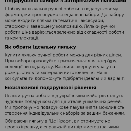
Подарункові набори з авторськими ляльками
Щоб купити ляльок ручної роботи в подарунковому
форматі, ми пропонуємо спеціальні набори. До набору
може входити лялька та тематичні аксесуари,
створюючи завершену композицію. Ляльки ручної
роботи ціна варіюється залежно від складності роботи
та комплектації.
Як обрати ідеальну ляльку
Купити ляльку ручної роботи можна для різних цілей.
При виборі враховуйте призначення: для інтер'єру,
колекції чи подарунку. Важливо звернути увагу на
розмір, стиль та матеріали виготовлення. Наші
консультанти допоможуть підібрати ідеальний варіант.
Ексклюзивні подарункові рішення
Ляльки ручна робота від українських майстрів стануть
чудовим подарунком для цінителів унікальних речей.
Ми пропонуємо подарункове пакування та можливість
створення індивідуальних наборів за вашим бажанням.
Обираючи ляльку в "Це Крафт", ви отримуєте не
просто іграшку, а справжній витвір мистецтва, який