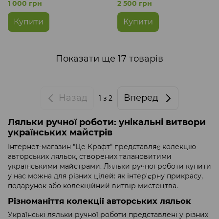
см
ручної роботи розмір 26x12
1 000 грн
2 500 грн
см
Купити
Купити
Показати ще 17 товарів
Назад
Вперед
1
з 2
Ляльки ручної роботи: унікальні витвори
українських майстрів
Інтернет-магазин "Це Крафт" представляє колекцію
авторських ляльок, створених талановитими
українськими майстрами. Ляльки ручної роботи купити
у нас можна для різних цілей: як інтер'єрну прикрасу,
подарунок або колекційний витвір мистецтва.
Різноманіття колекції авторських ляльок
Українські ляльки ручної роботи представлені у різних