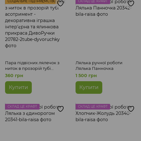
СОЦІАЛЬНЕ ПІДПРИЄМСТВО
СКЛАД ЦЕ КРАФТ
Пара підвісних лялечок з
Лялька ручної роботи
ниток в прозорій тубі
Лялька Панночка
асотримент - декоративна
360 грн
1 500 грн
іграшка інтер'єрна та
ялинкова прикраса
Купити
Купити
ДивоРучки
СКЛАД ЦЕ КРАФТ
СКЛАД ЦЕ КРАФТ