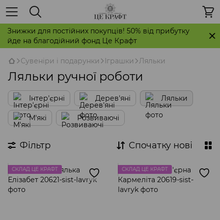
Знижки для постійних покупців! 50% від прибутку
йде на благодійний фонд Це Крафт
Сувеніри і подарунки
Іграшки
Ляльки
Ляльки ручної роботи
Інтер'єрні
Дерев'яні
Ляльки
М'які
Розвиваючі
Фільтр
Спочатку нові
СКЛАД ЦЕ КРАФТ
СКЛАД ЦЕ КРАФТ