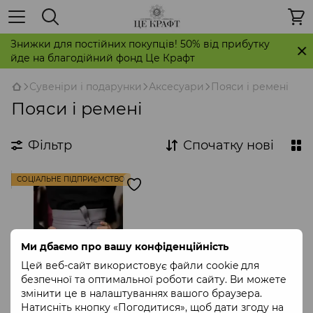
Знижки для постійних покупців! 50% від прибутку
йде на благодійний фонд Це Крафт
Сувеніри і подарунки
Аксесуари
Пояси і ремені
Пояси і ремені
Фільтр
Спочатку нові
СОЦІАЛЬНЕ ПІДПРИЄМСТВО
Ми дбаємо про вашу конфіденційність
Цей веб-сайт використовує файли cookie для
безпечної та оптимальної роботи сайту. Ви можете
змінити це в налаштуваннях вашого браузера.
Натисніть кнопку «Погодитися», щоб дати згоду на