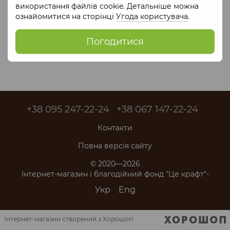
Пасок з еко-шкіри ЗЕРНО
використання файлів cookie. Детальніше можна
Сірий
ознайомитися на сторінці
Угода користувача
.
1 350 грн
Погодитися
Купити
+38 095 247-22-24
+38 067 147-22-24
Контакти
Повна версія сайту
© 2020—2026
Інтернет-магазин і благодійний фонд "Це крафт"-
Укр
Eng
Інтернет-магазин створений з Хорошоп