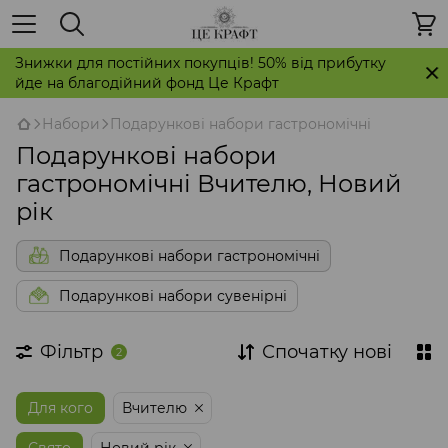
Знижки для постійних покупців! 50% від прибутку
йде на благодійний фонд Це Крафт
Набори
Подарункові набори гастрономічні
Подарункові набори
гастрономічні Вчителю, Новий
рік
Подарункові набори гастрономічні
Подарункові набори сувенірні
Фільтр
Спочатку нові
2
Для кого
Вчителю