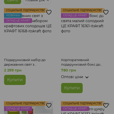
Свято
Новий рік
СОЦІАЛЬНЕ ПІДПРИЄМСТВО
СОЦІАЛЬНЕ ПІДПРИЄМСТВО
НОВИНКА
СКЛАД ЦЕ КРАФТ
СКЛАД ЦЕ КРАФТ
Подарунковий набір до
Корпоративний
державних свят з
подарунковий бокс до
патріотичним набором
свята малий солодкий ЦЕ
2 299 грн
780 грн
крафтових солодощів ЦЕ
КРАФТ
Оптові ціни
КРАФТ
Купити
Купити
СОЦІАЛЬНЕ ПІДПРИЄМСТВО
СОЦІАЛЬНЕ ПІДПРИЄМСТВО
СКЛАД ЦЕ КРАФТ
СКЛАД ЦЕ КРАФТ