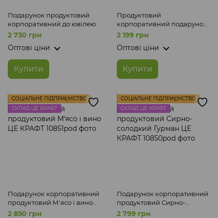
Подарунок продуктовий
Продуктовий
корпоративний до ювілею
корпоративний подарунок
з кави і цукерок дружині Це
2 730 грн
2 199 грн
Крафт
Оптові ціни
Оптові ціни
Купити
Купити
СОЦІАЛЬНЕ ПІДПРИЄМСТВО
СОЦІАЛЬНЕ ПІДПРИЄМСТВО
СКЛАД ЦЕ КРАФТ
СКЛАД ЦЕ КРАФТ
Подарунок корпоративний
Подарунок корпоративний
продуктовий М'ясо і вино
продуктовий Сирно-
ЦЕ КРАФТ
солодкий Гурман ЦЕ КРАФТ
2 850 грн
2 799 грн