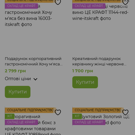
СКЛАД ЦЕ КРАФТ
СКЛАД ЦЕ КРАФТ
Подарунок корпоративний
Креативний подарунок
гастрономічний Хочу м'яса
керівнику жінці червоне
без вина
вино ЦЕ КРАФТ
2 799 грн
1 700 грн
Оптові ціни
Купити
Купити
СОЦІАЛЬНЕ ПІДПРИЄМСТВО
СОЦІАЛЬНЕ ПІДПРИЄМСТВО
ХІТ
ХІТ
СКЛАД ЦЕ КРАФТ
СКЛАД ЦЕ КРАФТ