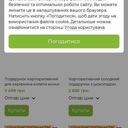
безпечної та оптимальної роботи сайту. Ви можете
Купити
Купити
змінити це в налаштуваннях вашого браузера.
Натисніть кнопку «Погодитися», щоб дати згоду на
використання файлів cookie. Детальніше можна
СКЛАД ЦЕ КРАФТ
СКЛАД ЦЕ КРАФТ
ознайомитися на сторінці
Угода користувача
.
Погодитися
Подарунок корпоративний
Корпоративний солодкий
для керівника колеги жінки
подарунок з шоколадом
чаєм та кавою
3 499 грн
2 850 грн
Оптові ціни
Оптові ціни
Купити
Купити
СОЦІАЛЬНЕ ПІДПРИЄМСТВО
СОЦІАЛЬНЕ ПІДПРИЄМСТВО