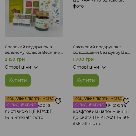
Солодкий подарунок в
Святковий подарунок з
зеленому кольорі Весняний
солодощами без цукру ЦЕ
Крафт ЦЕ КРАФТ
КРАФТ
2 150 грн
1 700 грн
Оптові ціни
Оптові ціни
Купити
Купити
СОЦІАЛЬНЕ ПІДПРИЄМСТВО
СОЦІАЛЬНЕ ПІДПРИЄМСТВО
СКЛАД ЦЕ КРАФТ
СКЛАД ЦЕ КРАФТ