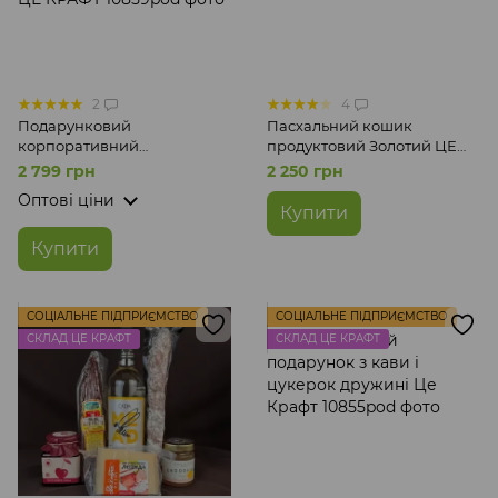
2
4
Подарунковий
Пасхальний кошик
корпоративний
продуктовий Золотий ЦЕ
гастрономічний бокс з
КРАФТ
2 799 грн
2 250 грн
крафтовими товарами ЦЕ
Оптові ціни
КРАФТ
Купити
Купити
СОЦІАЛЬНЕ ПІДПРИЄМСТВО
СОЦІАЛЬНЕ ПІДПРИЄМСТВО
СКЛАД ЦЕ КРАФТ
СКЛАД ЦЕ КРАФТ