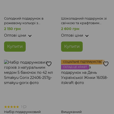
Солодкий подарунок в
Шоколадний подарунок зі
рожевому кольорі з
свічкою та крафтовим
листівкою ЦЕ КРАФТ
напоєм жінці до свята ЦЕ
2 150 грн
2 600 грн
КРАФТ
Оптові ціни
Оптові ціни
Купити
Купити
СОЦІАЛЬНЕ ПІДПРИЄМСТВО
СКЛАД ЦЕ КРАФТ
1
Набір подарунковий
Вишуканий