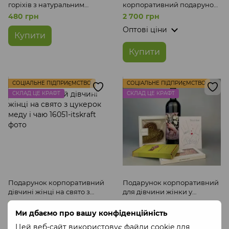
горіхів з натуральним
корпоративний подарунок
медом 5 баночок по 42 мл
на День Української Жінки
480 грн
2 700 грн
Smakyu Gorix
Оптові ціни
Купити
Купити
СОЦІАЛЬНЕ ПІДПРИЄМСТВО
СОЦІАЛЬНЕ ПІДПРИЄМСТВО
СКЛАД ЦЕ КРАФТ
СКЛАД ЦЕ КРАФТ
Подарунок корпоративний
Подарунок корпоративний
дівчині жінці на свято з
для дівчини жінки у
цукерок меду і чаю
дерев'яному боксі з
2 099 грн
2 100 грн
крафтовим напоєм та
Ми дбаємо про вашу конфіденційність
Оптові ціни
Оптові ціни
шоколадом
Цей веб-сайт використовує файли cookie для