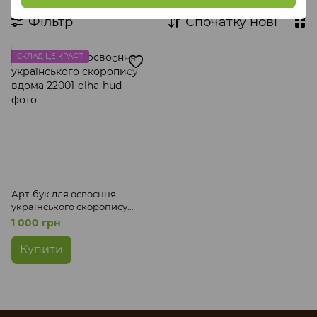
Фільтр
Спочатку нові
СКЛАД ЦЕ КРАФТ
Арт-бук для освоєння
українського скоропису
вдома
1 000 грн
Купити