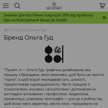
Знижки для постійних покупців! 50% від прибутку
йде на благодійний фонд Це Крафт
Покупцю
Ольга Гуд
Бренд Ольга Гуд
"Привіт, я — Ольга Гуд, графічна дизайнерка, яка
працює з брендами, яким важливо, щоб було не просто
"гарно", а щоб візуал передавав суть, цінності,
підкреслював індивідуальність. Часто працюю з
психологами, коучами, сексологами і допомагаю їм
виглядати впізнавано і професійно. Айдентика,
презентації, упаковка, поліграфія — усе це я роблю так,
щоб воно мало характер, несло сенс і працювало на