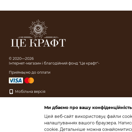
© 2020—2026
Інтернет-магазин і благодійний фонд "Це крафт"-
Приймаємо до оплати
Мобільна версія
Ми дбаємо про вашу конфіденційність
Цей веб-сайт використовує файли cooki
налаштуваннях вашого браузера. Натисн
Інтернет-магазин створений з Хорошоп
cookie. Детальніше можна ознайомитися