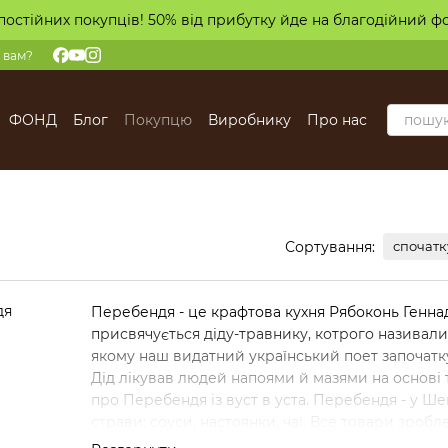
постійних покупців! 50% від прибутку йде на благодійний ф
 вам?
ФОНД
Блог
Покупцю
Виробнику
Про нас
Сортування:
спочатк
Перебендя - це крафтова кухня Рябоконь Геннаді
присвячується діду-травнику, котрого називали
якому наш видатний український поет започатку
Дід лікував людей напоями й мазями на основі
про Перебендя із вуст в уста. Перебендя - у Шев
страви: соуси, настоянки, чаї. Все товари зробле