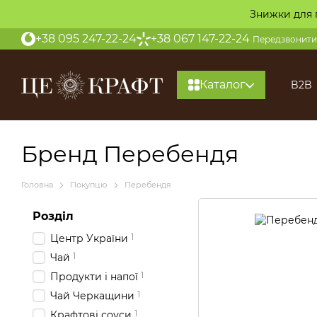
Перейти до основного контенту
Знижки для 
+38 095 247-22-24
+38 067 147-22-24
Передзвонити
Каталог
B2B
Бренд Перебендя
Головна
Покупцю
Перебендя
Розділ
1
Центр України
1
Чай
1
Продукти і напої
1
Чай Черкащини
1
Крафтові соуси