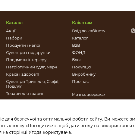
Каталог
Клієнтам
Акції
Вхід до кабінету
Набори
Каталог
Продукти і напої
B2B
Сувеніри і подарунки
ФОНД
Предмети інтер'єру
Блог
Патріотичний одяг, мерч
Покупцю
Краса і здоров'я
Виробнику
Сувеніри Трипілля, Скіфії,
Про нас
Поділля
Товари для тварин
Ми в соцмережах
Патріотичні сувеніри
Книги видані Фондом Це
Крафт
e для безпечної та оптимальної роботи сайту. Ви можете зм
Подарункові сертифікати
іть кнопку «Погодитися», щоб дати згоду на використання 
 на сторінці
Угода користувача
.