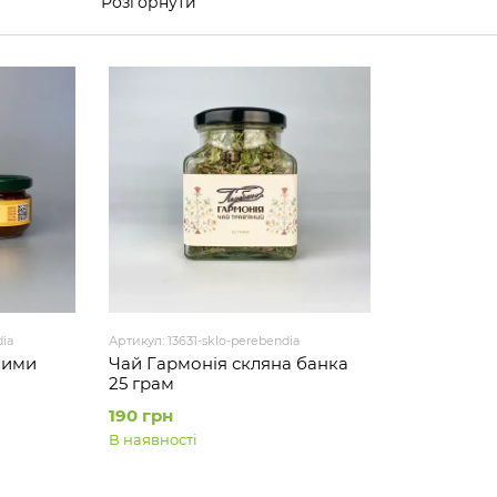
Розгорнути
ia
Артикул: 13631-sklo-perebendia
вими
Чай Гармонія скляна банка
25 грам
190 грн
В наявності