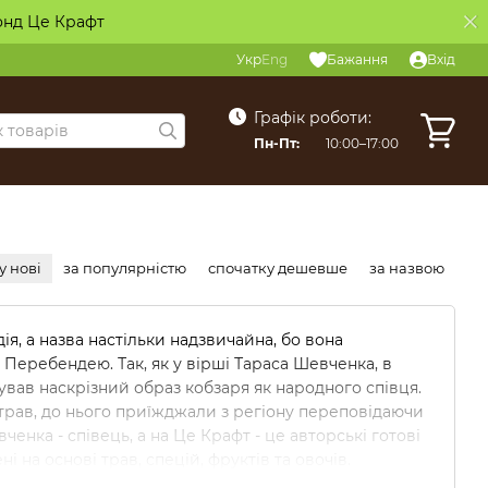
онд Це Крафт
Укр
Eng
Бажання
Вхід
Графік роботи:
Пн-Пт:
10:00–17:00
у нові
за популярністю
спочатку дешевше
за назвою
я, а назва настільки надзвичайна, бо вона
 Перебендею. Так, як у вірші Тараса Шевченка, в
вав наскрізний образ кобзаря як народного співця.
 трав, до нього приїжджали з регіону переповідаючи
ченка - співець, а на Це Крафт - це авторські готові
ні на основі трав, спецій, фруктів та овочів.