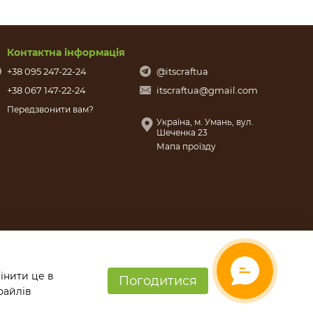
Контактна інформація
+38 095 247-22-24
@itscraftua
+38 067 147-22-24
itscraftua@gmail.com
Передзвонити вам?
Україна, м. Умань, вул.
Шеченка 23
Мапа проїзду
інити це в
Погодитися
файлів