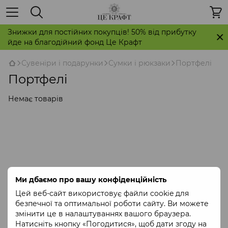
Знижки для постійних покупців! 50% від прибутку
йде на благодійний фонд Це Крафт
Сувеніри і подарунки
Сумки і рюкзаки
Портфелі
Портфелі
Немає товарів
Ми дбаємо про вашу конфіденційність
Цей веб-сайт використовує файли cookie для
безпечної та оптимальної роботи сайту. Ви можете
змінити це в налаштуваннях вашого браузера.
Натисніть кнопку «Погодитися», щоб дати згоду на