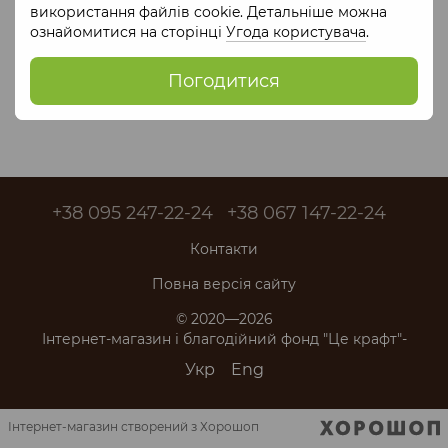
спадщини в сучасній естетиці."
використання файлів cookie. Детальніше можна
ознайомитися на сторінці
Угода користувача
.
Немає товарів
Погодитися
+38 095 247-22-24
+38 067 147-22-24
Контакти
Повна версія сайту
© 2020—2026
Інтернет-магазин і благодійний фонд "Це крафт"-
Укр
Eng
Інтернет-магазин створений з Хорошоп