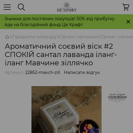
Знижки для постійних покупців! 50% від прибутку
йде на благодійний фонд Це Крафт
Предмети інтер'єру
Свічки і свічники
Свічки і свічн
Ароматичний соєвий віск #2
СПОКІЙ сантал лаванда іланг-
іланг Мавчине зіллячко
Артикул:
22852-mavch-zill
Написати відгук