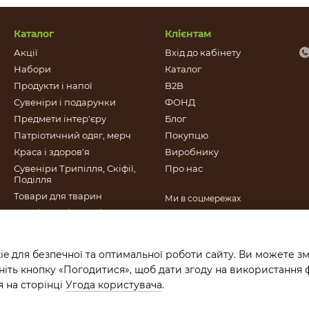
Каталог
Клієнтам
Акції
Вхід до кабінету
Набори
Каталог
Продукти і напої
B2B
Сувеніри і подарунки
ФОНД
Предмети інтер'єру
Блог
Патріотичний одяг, мерч
Покупцю
Краса і здоров'я
Виробнику
Сувеніри Трипілля, Скіфії,
Про нас
Поділля
Товари для тварин
Ми в соцмережах
Патріотичні сувеніри
Книги видані Фондом Це
Крафт
e для безпечної та оптимальної роботи сайту. Ви можете зм
Подарункові сертифікати
іть кнопку «Погодитися», щоб дати згоду на використання 
 на сторінці
Угода користувача
.