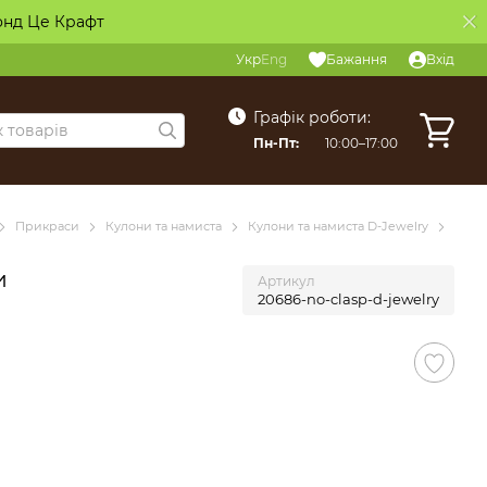
онд Це Крафт
Укр
Eng
Бажання
Вхід
Графік роботи:
Пн-Пт:
10:00–17:00
Прикраси
Кулони та намиста
Кулони та намиста D-Jewelry
и
Артикул
20686-no-clasp-d-jewelry