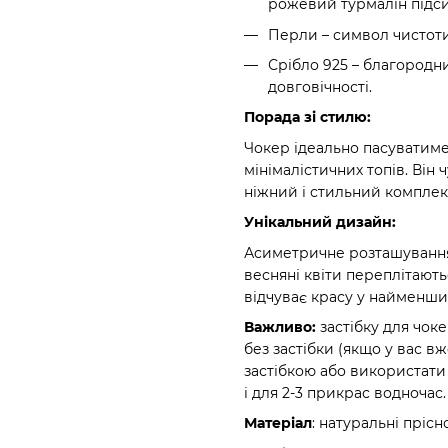
рожевий турмалін підсил
Перли – символ чистоти 
Срібло 925 – благородн
довговічності.
Порада зі стилю:
Чокер ідеально пасуватиме
мінімалістичних топів. Він 
ніжний і стильний комплек
Унікальний дизайн:
Асиметричне розташування 
весняні квіти переплітають
відчуває красу у найменши
Важливо:
застібку для чок
без застібки (якщо у вас вж
застібкою або використати у
і для 2-3 прикрас водночас.
Матеріал
: натуральні прісн