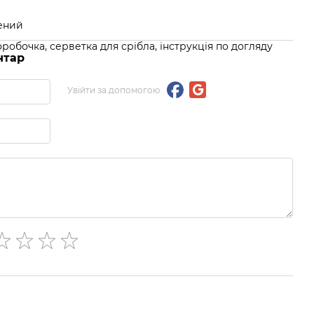
лений
оробочка, серветка для срібла, інструкція по догляду
нтар
Увійти за допомогою