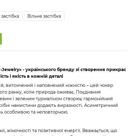
застібка
Вільна застібка
D-Jewelry» - українського бренду зі створення прикрас
ість і якість в кожній деталі
ий, витончений і наповнений ніжністю – цей чокер
ого ранку, коли природа оживає. Поєднання
жевим і зеленим турмаліном створює гармонійний
 срібні намистини додають виразності. Асиметричний
ль особливою та неповторною.
ії, жіночності та позитивної енергії. Вважається, що