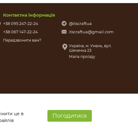
Контактна інформація
+38 095 247-22-24
@itscraftua
+38 067 147-22-24
itscraftua@gmail.com
Передзвонити вам?
Україна, м. Умань, вул.
Шеченка 23
Мапа проїзду
інити це в
Погодитися
файлів