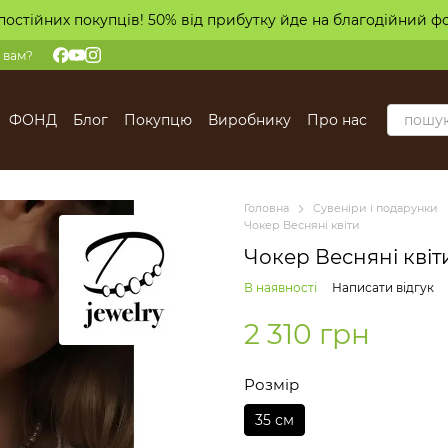
постійних покупців! 50% від прибутку йде на благодійний ф
 вам?
ФОНД
Блог
Покупцю
Виробнику
Про нас
Головна
Сувеніри і подарунки
Чокер Весняні квіти
Чокер Весняні квіт
В наявності
Написати відгук
2 310 грн
Розмір
35 см