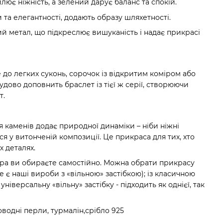
ює ніжність, а зелений дарує баланс та спокій.
та елегантності, додають образу шляхетності.
ий метал, що підкреслює вишуканість і надає прикрасі
 до легких суконь, сорочок із відкритим коміром або
чудово доповнить браслет із тієї ж серії, створюючи
т.
каменів додає природної динаміки – ніби ніжні
ся у витонченій композиції. Це прикраса для тих, хто
х деталях.
ера ви обираєте самостійно. Можна обрати прикрасу
е є наші вироби з «вільною» застібкою); із класичною
ніверсальну «вільну» застібку - підходить як однієї, так
оводні перли, турмалін,срібло 925