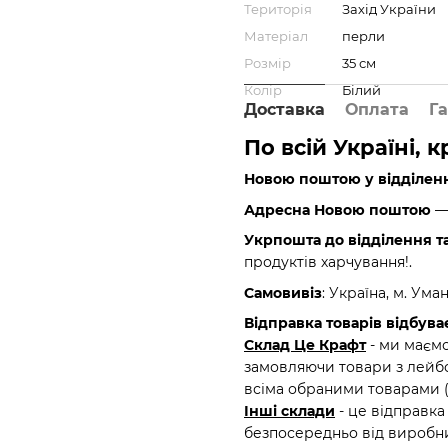
Територія
Захід України
Матеріал
перли
Розмір
35 см
Колір
Білий
Доставка
Оплата
Га
По всій Україні, 
Новою поштою у відділен
Адресна Новою поштою
— 
Укрпошта до відділення т
продуктів харчування!.
Самовивіз
: Україна, м. Ума
Відправка товарів відбуває
Склад Це Крафт
- ми маємо
замовляючи товари з лейбо
всіма обраними товарами 
Інші склади
- це відправка
безпосередньо від виробни