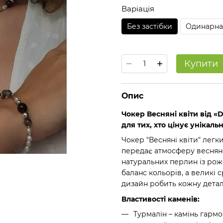
Варіація
Без застібки
Одинарна 
Купити
Опис
Чокер Весняні квіти від «
для тих, хто цінує унікальн
Чокер "Весняні квіти" легк
передає атмосферу веснян
натуральних перлин із ро
баланс кольорів, а великі
дизайн робить кожну дета
Властивості каменів:
Турмалін – камінь гармон