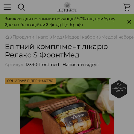
Знижки для постійних покупців! 50% від прибутку
йде на благодійний фонд Це Крафт
Продукти і напої
Мед
Медові набори
Медові набор
Елітний комплімент лікарю
Релакс S ФронтМед
Артикул:
12390-frontmed
Написати відгук
СОЦІАЛЬНЕ ПІДПРИЄМСТВО