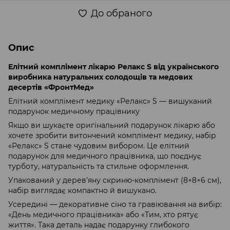
До обраного
Опис
Елітний комплімент лікарю Релакс S від українського
виробника натуральних солодощів та медових
десертів «ФронтМед»
Елітний комплімент медику «Релакс» S — вишуканий
подарунок медичному працівнику
Якщо ви шукаєте оригінальний подарунок лікарю або
хочете зробити витончений комплімент медику, набір
«Релакс» S стане чудовим вибором. Це елітний
подарунок для медичного працівника, що поєднує
турботу, натуральність та стильне оформлення.
Упакований у дерев’яну скриню-комплімент (8×8×6 см),
набір виглядає компактно й вишукано.
Усередині — декоративне сіно та гравіювання на вибір:
«День медичного працівника» або «Тим, хто рятує
життя». Така деталь надає подарунку глибокого