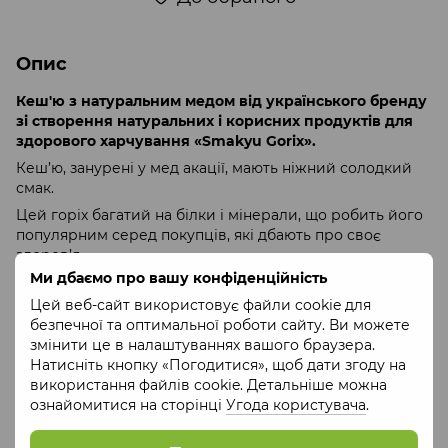
Опис
Кеш'ю з натуральним медом від українського бренду
зі створення натуральних і корисних продуктів для
здорового харчування «Smakyu Gorix».
Кеш’ю, занурені у мед акації, мають ніжний солодкий
смак.
Цей горіх багатий на білки і мінерали, що робить його
популярним серед покупців, які дбають про своє
здоров’я.
Ми дбаємо про вашу конфіденційність
Склад
: кеш’ю, мед акації
Цей веб-сайт використовує файли cookie для
Вага
: 464 / 580 г
безпечної та оптимальної роботи сайту. Ви можете
Об'єм
: 212 / 314 мл
змінити це в налаштуваннях вашого браузера.
Пакування
: банка скляна
Натисніть кнопку «Погодитися», щоб дати згоду на
використання файлів cookie. Детальніше можна
Умови зберігання
: термін придатності 12 місяців, при
ознайомитися на сторінці
Угода користувача
.
температурі не більше 25°C, без прямих сонячних
променів.