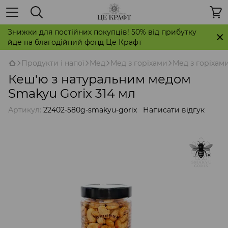
Знижки для постійних покупців! 50% від прибутку
йде на благодійний фонд Це Крафт
Продукти і напої
Мед
Мед з горіхами
Мед з горіхами
Кеш'ю з натуральним медом
Smakyu Gorix 314 мл
Артикул:
22402-580g-smakyu-gorix
Написати відгук