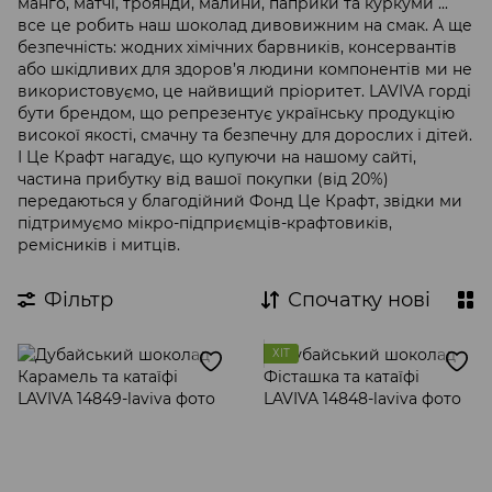
манго, матчі, троянди, малини, паприки та куркуми ...
все це робить наш шоколад дивовижним на смак. А ще
безпечність: жодних хімічних барвників, консервантів
або шкідливих для здоров’я людини компонентів ми не
використовуємо, це найвищий пріоритет. LAVIVA горді
бути брендом, що репрезентує українську продукцію
високої якості, смачну та безпечну для дорослих і дітей.
І Це Крафт нагадує, що купуючи на нашому сайті,
частина прибутку від вашої покупки (від 20%)
передаються у благодійний Фонд Це Крафт, звідки ми
підтримуємо мікро-підприємців-крафтовиків,
ремісників і митців.
Фільтр
Спочатку нові
ХІТ