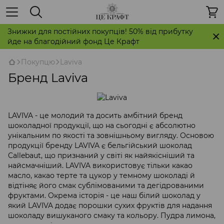
Знижки для постійних покупців! 50% від прибутку
йде на благодійний фонд Це Крафт
Покупцю
Laviva
Бренд Laviva
LAVIVA - це молодий та досить амбітний бренд
шоколадної продукції, що на сьогодні є абсолютно
унікальним по якості та зовнішньому вигляду. Основою
продукції бренду LAVIVA є бельгійський шоколад
Callebaut, що признаний у світі як найякісніший та
найсмачніший. LAVIVA використовує тільки какао
масло, какао терте та цукор у темному шоколаді й
відтіняє його смак сублімованими та дегідрованими
фруктами. Окрема історія - це наш білий шоколад у
який LAVIVA додає порошки сухих фруктів для надання
шоколаду вишуканого смаку та кольору. Пудра лимона,