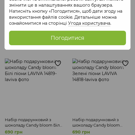
змінити це в налаштуваннях вашого браузера.
Натисніть кнопку «Погодитися», щоб дати згоду на
використання файлів cookie. Детальніше можна
Набір подарунковий з
Набір подарунковий з
ознайомитися на сторінці
Угода користувача
.
шоколадом Святкова
шоколадом і цукерками
колекція LAVIVA
Білий Апельсин LAVIVA
1 160 грн
690 грн
Погодитися
Купити
Купити
Набір подарунковий з
Набір подарунковий з
шоколаду Candy bloom Білі
шоколаду Candy bloom
піони LAVIVA
Зелені піони LAVIVA
690 грн
690 грн