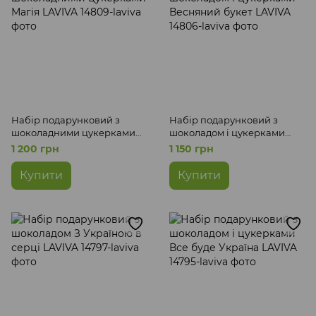
Набір подарунковий з
Набір подарунковий з
шоколадними цукерками
шоколадом і цукерками
Магія LAVIVA
Весняний букет LAVIVA
1 200 грн
1 150 грн
Купити
Купити