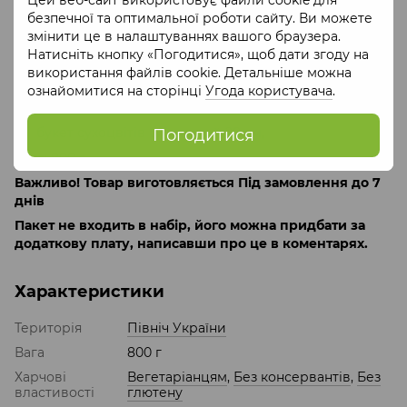
До набору входить:
безпечної та оптимальної роботи сайту. Ви можете
змінити це в налаштуваннях вашого браузера.
цукерки шоколадні ассорті 9шт 180г,
Натисніть кнопку «Погодитися», щоб дати згоду на
шоколад молочний із горіхами у деревяній коробці
використання файлів cookie. Детальніше можна
400г,
ознайомитися на сторінці
Угода користувача
.
чай натуральний обліпиховий 200г,
букет сухоцвітів блакитний 20 см,
Погодитися
Вага
: 800 г
Важливо! Товар виготовляється Під замовлення до 7
днів
Пакет не входить в набір, його можна придбати за
додаткову плату, написавши про це в коментарях.
Характеристики
Територія
Північ України
Вага
800 г
Харчові
Вегетаріанцям
,
Без консервантів
,
Без
властивості
глютену