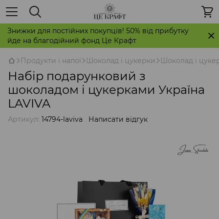
Знижки для постійних покупців! 50% від прибутку
йде на благодійний фонд Це Крафт
Продукти і напої
Шоколад і цукерки
Шоколад і цукер
Набір подарунковий з
шоколадом і цукерками Україна
LAVIVA
Артикул:
14794-laviva
Написати відгук