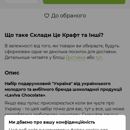
До обраного
Що таке Склади Це Крафт та Інші?
В залежності від того, які товари ви обираєте, будуть
сформовані одна чи декілька посилок для доставки.
Детальніше читайте у блоці
Доставка
або
тут
.
Опис
Набір подарунковий "Україна" від українського
молодого та амбітного бренда шоколадної продукції
«Laviva Chocolate»
.
Якщо ваш пульс прискорюється коли ви чуєте про
Україну - то цей набір точно для вас, тут є все, що може
сподобатися любителям шоколаду. Смакуйте ласощі
від Laviva та насолоджуйтеся кожною миттю свого
Ми дбаємо про вашу конфіденційність
життя.
Цей веб-сайт використовує файли cookie для