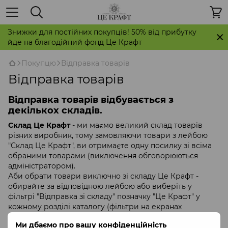
Знижки для постійних покупців! 50% від прибутку
йде на благодійний фонд Це Крафт
Покупцю
Відправка товарів
Відправка товарів
Відправка товарів відбувається з
декількох складів.
Склад Це Крафт
- ми маємо великий склад товарів
різних виробник, тому замовляючи товари з лейбою
"Склад Це Крафт", ви отримаєте одну посилку зі всіма
обраними товарами (виключення обговорюються
адміністратором).
Аби обрати товари виключно зі складу Це Крафт -
обирайте за відповідною лейбою або виберіть у
фільтрі "Відправка зі складу" позначку "Це Крафт" у
кожному розділі каталогу (фільтри на екранах
мобільних телефонів скриті, на екранах комп'ютерів -
Ми дбаємо про вашу конфіденційність
зліва).