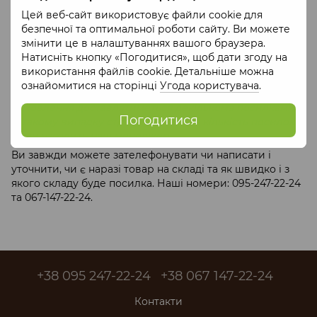
Цей веб-сайт використовує файли cookie для
Інші склади
- це відправка від виробника. Такі товари
безпечної та оптимальної роботи сайту. Ви можете
відправляються безпосередньо від виробників, через
змінити це в налаштуваннях вашого браузера.
те, що вони можуть вироблятися під замовлення або
Натисніть кнопку «Погодитися», щоб дати згоду на
мають специфічні умови зберігання.
використання файлів cookie. Детальніше можна
Увага!
Якщо у вашому кошику товари різних
ознайомитися на сторінці
Угода користувача
.
виробників і без лейби "Склад Це Крафт", то ваше
замовлення доставлятиметься декількома посилками.
Погодитися
У такому випадку строки доставки і кількість посилок з
вами узгодить наш менеджер.
Ви завжди можете зателефонувати чи написати і
уточнити, чи є наразі товар на складі та як швидко і з
якого складу буде посилка. Наші номери: 095-247-22-24
та 067-147-22-24.
+38 095 247-22-24
+38 067 147-22-24
Контакти