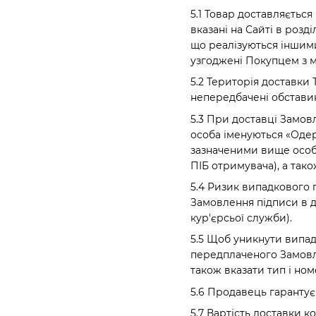
5.1 Товар доставляєтьс
вказані на Сайті в розд
що реалізуються іншими
узгоджені Покупцем з 
5.2 Територія доставки
непередбачені обставин
5.3 При доставці Замовл
особа іменуються «Оде
зазначеними вище особа
ПІБ отримувача), а тако
5.4 Ризик випадкового
Замовлення підписи в д
кур'єрсьої служби).
5.5 Щоб уникнути випадк
передплаченого Замовле
також вказати тип і но
5.6 Продавець гарантує
5.7 Вартість доставки 