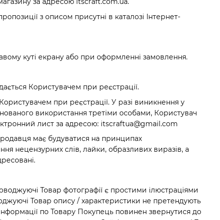
агазину за адресою itscraft.com.ua.
пропозиції з описом присутні в каталозі Інтернет-
правому куті екрану або при оформленні замовлення.
надається Користувачем при реєстрації.
і Користувачем при реєстрації. У разі виникнення у
іонованого використання третіми особами, Користувач
ектронний лист за адресою:
itscraftua@gmail.com
Продавця має будуватися на принципах
ння нецензурних слів, лайки, образливих виразів, а
дресовані.
роводжуючі Товар фотографії є ​​простими ілюстраціями
воджуючі Товар опису / характеристики не претендують
 інформації по Товару Покупець повинен звернутися до