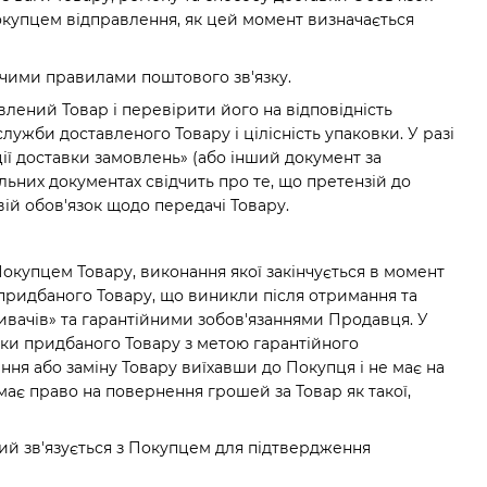
упцем відправлення, як цей момент визначається
іючими правилами поштового зв'язку.
влений Товар і перевірити його на відповідність
лужби доставленого Товару і цілісність упаковки. У разі
ії доставки замовлень» (або інший документ за
льних документах свідчить про те, що претензій до
ій обов'язок щодо передачі Товару.
Покупцем Товару, виконання якої закінчується в момент
 придбаного Товару, що виникли після отримання та
ивачів» та гарантійними зобов'язаннями Продавця. У
вки придбаного Товару з метою гарантійного
ння або заміну Товару виїхавши до Покупця і не має на
має право на повернення грошей за Товар як такої,
який зв'язується з Покупцем для підтвердження