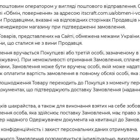
я поштовим оператором у вигляді поштового відправлення. 
ілі «Обмін, повернення» за адресою itscraft.com.ua/obmen-i-v
 Продавцями, вказані на відповідних сторінках Продавців н
менеджером магазину при підтвердженні замовлення.
 Товарів, представлених на Сайті, обмежена межами Україн
и, що сталися не з вини Продавця.
ення вручається Покупцеві або третій особі, зазначеному в 
ржувач»). При неможливості отримання Замовлення, сплачен
ми, Замовлення може бути врученє особі, якій може надати 
ж оплатити вартість замовлення в повному обсязі особі, як
 пошкодження Товару переходить до Покупця з моменту пе
окументах, що підтверджують доставку Замовлення (наданн
ів шахрайства, а також для виконання взятих на себе зобов'яз
ння особа, яка здійснює поставку Замовлення, має право за
мер наданого Одержувачем документа на квитанції до Замов
 конфіденційність і захист персональних даних отримувача.
кожного Замовлення розраховується індивідуально, виходячи 