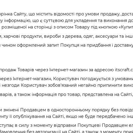
орінка Сайту, що містить відомості про умови продажу, дост
у інформацію, що є суттєвою для укладення та виконання д
 розміщеної на сторінці з описом Товару під кнопкою «Купит
, харчові продукти, вироби з дерева, одяг, аксесуари та ін
 чином оформлений запит Покупця на придбання і доставку
продаж Товарів через Інтернет-магазин за адресою itscraft.
через Інтернет-магазин, Користувач погоджується з умовам
зі незгоди Користувач зобов'язаний негайно припинити викор
варів, а також інформація про товар, представлена ​​на Сайт
ти змінені Продавцем в односторонньому порядку без повід
нту її опублікування на Сайті, якщо не буде передбачено ін
а) вступає в силу з моменту відправки Покупцеві Продавце
мовлення без авторизації на Сайті, а також з моменту при