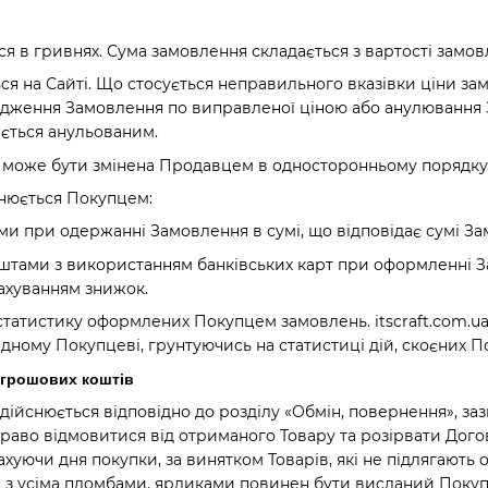
ься в гривнях. Сума замовлення складається з вартості замов
ться на Сайті. Що стосується неправильного вказівки ціни 
рдження Замовлення по виправленої ціною або анулювання 
ється анульованим.
ті може бути змінена Продавцем в односторонньому порядку
снюється Покупцем:
ами при одержанні Замовлення в сумі, що відповідає сумі За
оштами з використанням банківських карт при оформленні За
рахуванням знижок.
де статистику оформлених Покупцем замовлень. itscraft.com
ідному Покупцеві, грунтуючись на статистиці дій, скоєних По
 грошових коштів
дійснюється відповідно до розділу «Обмін, повернення», заз
право відмовитися від отриманого Товару та розірвати Догов
хуючи дня покупки, за винятком Товарів, які не підлягають об
, з усіма пломбами, ярликами повинен бути висланий Поку