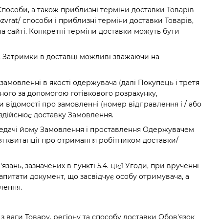
Способи, а також приблизні терміни доставки Товарів
ozvrat/ способи і приблизні терміни доставки Товарів,
а сайті. Конкретні терміни доставки можуть бути
и. Затримки в доставці можливі зважаючи на
замовленні в якості одержувача (далі Покупець і третя
ого за допомогою готівкового розрахунку,
відомості про замовленні (номер відправлення і / або
а здійснює доставку Замовлення.
редачі йому Замовлення і проставлення Одержувачем
я квитанції про отримання робітником доставки/
ань, зазначених в пункті 5.4. цієї Угоди, при врученні
питати документ, що засвідчує особу отримувача, а
лення.
з ваги Товару, регіону та способу доставки Обов'язок