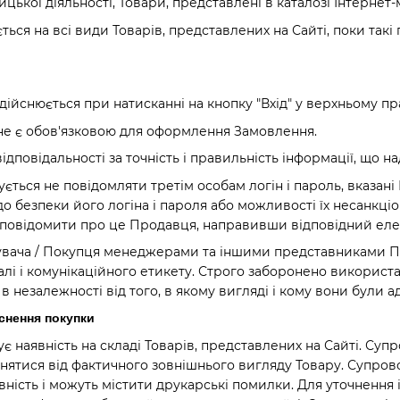
ької діяльності, Товари, представлені в каталозі Інтернет-м
ься на всі види Товарів, представлених на Сайті, поки такі 
 здійснюється при натисканні на кнопку "Вхід" у верхньому 
і не є обов'язковою для оформлення Замовлення.
ідповідальності за точність і правильність інформації, що 
ується не повідомляти третім особам логін і пароль, вказан
о безпеки його логіна і пароля або можливості їх несанкц
о повідомити про це Продавця, направивши відповідний ел
тувача / Покупця менеджерами та іншими представниками 
лі і комунікаційного етикету. Строго заборонено використа
 в незалежності від того, в якому вигляді і кому вони були а
йснення покупки
є наявність на складі Товарів, представлених на Сайті. Суп
ізнятися від фактичного зовнішнього вигляду Товару. Супро
ність і можуть містити друкарські помилки. Для уточнення