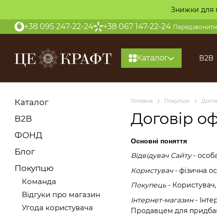
Перейти до основного контенту
Знижки для 
+38 095 247-22-24
+38 067 147-22-24
Передзвонити
Каталог
B2B
Каталог
Головна
Покупцю
Дого
Договір о
B2B
ФОНД
Основні поняття
Блог
Відвідувач Сайту
- особ
Покупцю
Користувач
- фізична о
Команда
Покупець
- Користувач,
Відгуки про магазин
Інтернет-магазин
- Інте
Угода користувача
Продавцем для придбанн