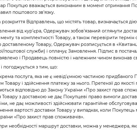
ар Покупцю вважається виконаним в момент отримання Пок
равил поштового зв'язку.
а розкриття Відправлень, що містять товар, визначається д
влення від кур'єра, Одержувач зобов'язаний оглянути доста
именту та комплектності Товару, а також перевірити термін с
до доставленому Товару, Одержувач розписується в «Квитанц
ї/поштової служби) і оплачує Замовлення. Підпис в постача
аявлено і Продавець повністю і належним чином виконав св
 і погоджується з тим, що:
окрема послуга, яка не є невід'ємною частиною придбаного 
Товару і здійснення платежу за нього. Претензії до якості
аються відповідно до Закону України «Про захист прав спож
я Товару з доставкою не дає Покупцеві право вимоги доста
іни, не дає можливості здійснювати гарантійне обслуговува
нення вартості доставки Товару у випадках, коли Покупець 
країни «Про захист прав споживачів».
 і при необхідності маршрут доставки, можна у менеджера, 