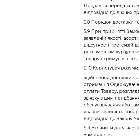
Продавця передати тов
відповідно до діючих п
5.8 Порядок доставки т
5.9 При прийнятті Замо
заявленій якості, асорт
відсутності претензій 
регламентом кур'єрсько
Товару отримувача не з
5.10 Користувач розуміє
здійснення доставки - 
отримання Одержувачем 
оплати Товару, розгляд
зв'язку з цим придбанн
обслуговування або зам
увазі можливість повер
відповідно до Закону У
5.11 Уточнити дату, час
Замовлення.