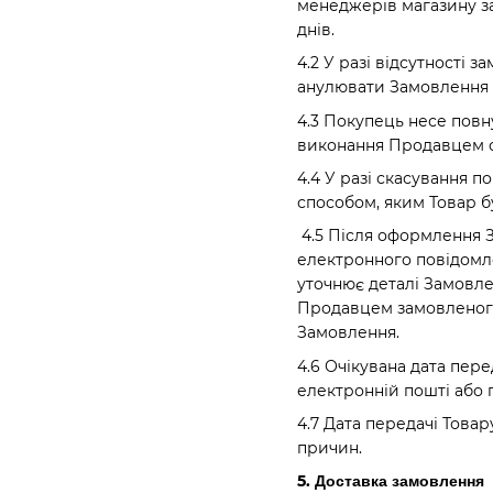
менеджерів магазину за
днів.
4.2 У разі відсутності
анулювати Замовлення 
4.3 Покупець несе повн
виконання Продавцем с
4.4 У разі скасування 
способом, яким Товар б
4.5 Після оформлення 
електронного повідомле
уточнює деталі Замовле
Продавцем замовленого 
Замовлення.
4.6 Очікувана дата пе
електронній пошті або 
4.7 Дата передачі Това
причин.
5. Доставка замовлення