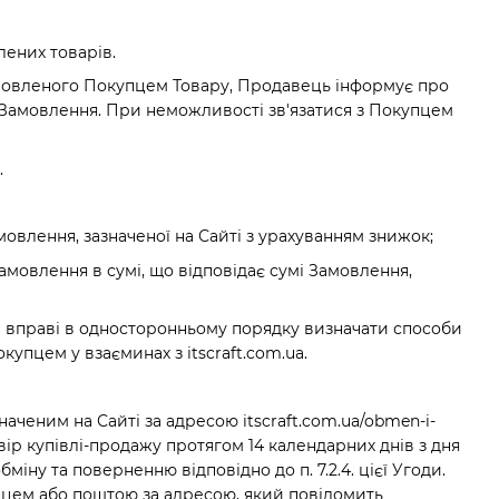
лених товарів.
замовленого Покупцем Товару, Продавець інформує про
Замовлення. При неможливості зв'язатися з Покупцем
.
мовлення, зазначеної на Сайті з урахуванням знижок;
мовлення в сумі, що відповідає сумі Замовлення,
.ua вправі в односторонньому порядку визначати способи
купцем у взаєминах з itscraft.com.ua.
наченим на Сайті за адресою itscraft.com.ua/obmen-i-
ір купівлі-продажу протягом 14 календарних днів з дня
міну та поверненню відповідно до п. 7.2.4. цієї Угоди.
пцем або поштою за адресою, який повідомить