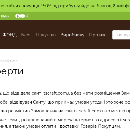
постійних покупців! 50% від прибутку йде на благодійний ф
 вам?
ФОНД
Блог
Покупцю
Виробнику
Про нас
вір оферти
ферти
а, що відвідала сайт itscraft.com.ua без мети розміщення За
соба, відвідувач Сайту, що приймає умови угоди і хто хоче о
 що розмістив Замовлення на сайті itscraft.com.ua з метою 
рнет-сайт, розташований в мережі інтернет за адресою itscr
я, а також умови оплати і доставки Товарів Покупцям.