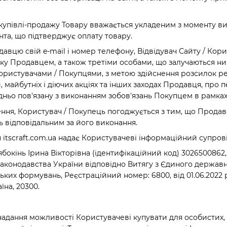
ої купівлі-продажу Товару вважається укладеним з моменту 
нта, що підтверджує оплату товару.
давцю свій e-mail і номер телефону, Відвідувач Сайту / Кор
язку Продавцем, а також третіми особами, що залучаються н
Користувачами / Покупцями, з метою здійснення розсилок ре
 майбутніх і діючих акціях та інших заходах Продавця, про 
ньо пов'язану з виконанням зобов'язань Покупцем в рамках
ння, Користувач / Покупець погоджується з тим, що Прода
 відповідальним за його виконання.
я itscraft.com.ua надає Користувачеві інформаційний супр
ябокінь Ірина Вікторівна (ідентифікаційний код) 3026500862
законодавства України відповідно Витягу з Єдиного державн
ких формувань, Реєстраційний номер: 6800, від 01.06.2022 р
їна, 20300.
адання можливості Користувачеві купувати для особистих, с