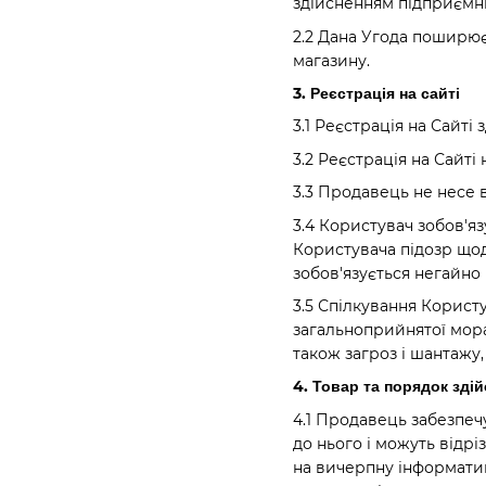
здійсненням підприємниц
2.2 Дана Угода поширюєт
магазину.
3. Реєстрація на сайті
3.1 Реєстрація на Сайті
3.2 Реєстрація на Сайт
3.3 Продавець не несе в
3.4 Користувач зобов'яз
Користувача підозр щод
зобов'язується негайн
3.5 Спілкування Корис
загальноприйнятої мора
також загроз і шантажу,
4. Товар та порядок зді
4.1 Продавець забезпечу
до нього і можуть відр
на вичерпну інформатив