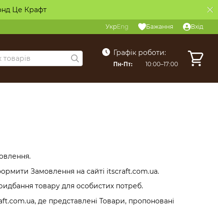
онд Це Крафт
Укр
Eng
Бажання
Вхід
Графік роботи:
Пн-Пт:
10:00–17:00
мовлення.
формити Замовлення на сайті itscraft.com.ua.
придбання товару для особистих потреб.
aft.com.ua, де представлені Товари, пропоновані