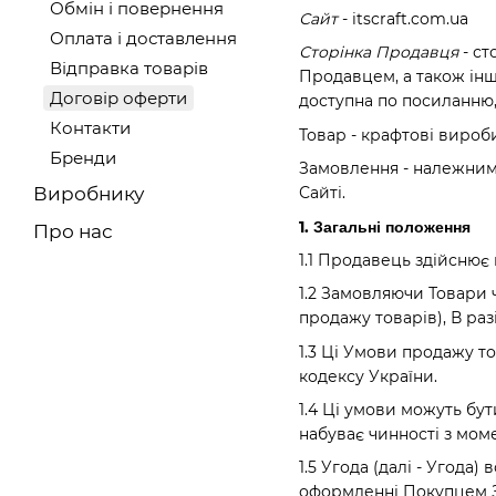
Обмін і повернення
Сайт
- itscraft.com.ua
Оплата і доставлення
Сторінка Продавця
- ст
Відправка товарів
Продавцем, а також інш
Договір оферти
доступна по посиланню,
Контакти
Товар - крафтові вироби
Бренди
Замовлення - належним
Виробнику
Сайті.
1. Загальні положення
Про нас
1.1 Продавець здійснює 
1.2 Замовляючи Товари 
продажу товарів), В ра
1.3 Ці Умови продажу то
кодексу України.
1.4 Ці умови можуть бу
набуває чинності з моме
1.5 Угода (далі - Угод
оформленні Покупцем За