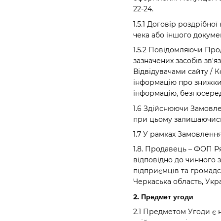
22-24.
1.5.1 Договір роздрібн
чека або іншого докуме
1.5.2 Повідомляючи Про
зазначених засобів зв'
Відвідувачами сайту / 
інформацію про знижки,
інформацію, безпосеред
1.6 Здійснюючи Замовле
при цьому залишаючись
1.7 У рамках Замовленн
1.8. Продавець – ФОП Р
відповідно до чинного 
підприємців та громадсь
Черкаська область, Укра
2. Предмет угоди
2.1 Предметом Угоди є н