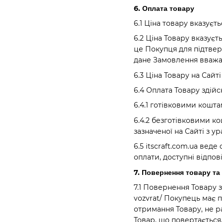
6. Оплата товару
6.1 Ціна товару вказуєт
6.2 Ціна Товару вказує
це Покупця для підтве
дане Замовлення вважа
6.3 Ціна Товару на Сай
6.4 Оплата Товару здій
6.4.1 готівковими кошт
6.4.2 безготівковими к
зазначеної на Сайті з у
6.5 itscraft.com.ua ве
оплати, доступні відпов
7. Повернення товару та
7.1 Повернення Товару з
vozvrat/ Покупець має 
отримання Товару, не ра
Товар, що повертається