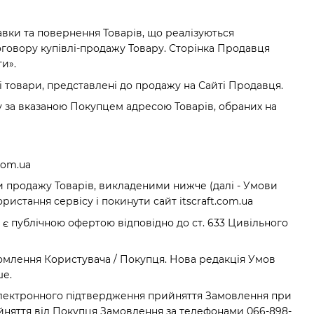
авки та повернення Товарів, що реалізуються
оговору купівлі-продажу Товару. Сторінка Продавця
и».
ші товари, представлені до продажу на Сайті Продавця.
 за вказаною Покупцем адресою Товарів, обраних на
com.ua
и продажу Товарів, викладеними нижче (далі - Умови
истання сервісу і покинути сайт itscraft.com.ua
і, є публічною офертою відповідно до ст. 633 Цивільного
омлення Користувача / Покупця. Нова редакція Умов
ше.
м електронного підтвердження прийняття Замовлення при
йняття від Покупця Замовлення за телефонами 066-898-