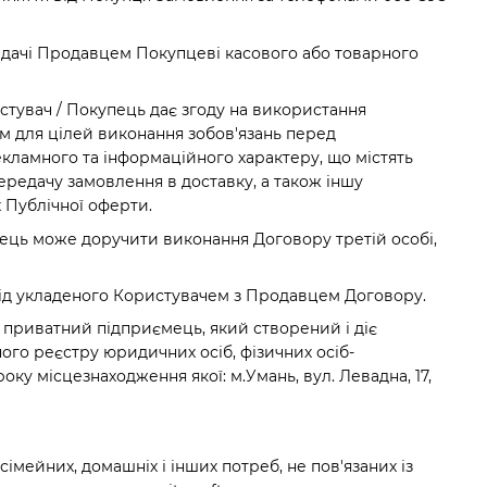
видачі Продавцем Покупцеві касового або товарного
истувач / Покупець дає згоду на використання
им для цілей виконання зобов'язань перед
кламного та інформаційного характеру, що містять
передачу замовлення в доставку, а також іншу
 Публічної оферти.
вець може доручити виконання Договору третій особі,
овід укладеного Користувачем з Продавцем Договору.
, приватний підприємець, який створений і діє
ого реєстру юридичних осіб, фізичних осіб-
оку місцезнаходження якої: м.Умань, вул. Левадна, 17,
імейних, домашніх і інших потреб, не пов'язаних із