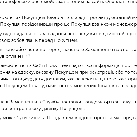
 телефонами або емейл, зазначеним на сайті. Оновлення інф
 замовлених Покупцем Товарів на складі Продавця, останній 
Покупця, повідомивши про це Покупця дзвінком менеджера i
у відповідальність за надання неправдивих відомостей, щ
воїх зобов'язань перед Покупцем.
повністю або частково передплаченого Замовлення вартіст
ув оплачений.
Замовлення на Сайті Покупцеві надається інформація про п
ння на адресу, вказану Покупцем при реєстрації, або по т
ння, погоджує дату доставки, яка залежить від того, яке юр
Покупцем Товару, наявності замовлених Товарів на складі П
редачі Замовлення в Службу доставки повідомляється Поку
при контрольному дзвінку Покупцеві.
ру може бути змінена Продавцем в односторонньому порядку 