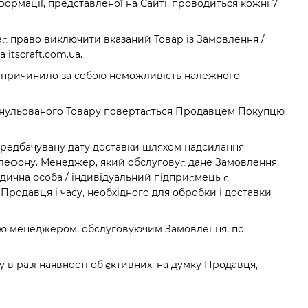
ормації, представленої на Сайті, проводиться кожні 7
має право виключити вказаний Товар із Замовлення /
tscraft.com.ua.
о спричинило за собою неможливість належного
ь анульованого Товару повертається Продавцем Покупцю
ередбачувану дату доставки шляхом надсилання
елефону. Менеджер, який обслуговує дане Замовлення,
идична особа / індивідуальний підприємець є
родавця і часу, необхідного для обробки і доставки
пцю менеджером, обслуговуючим Замовлення, по
в разі наявності об'єктивних, на думку Продавця,