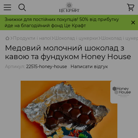
Знижки для постійних покупців! 50% від прибутку
йде на благодійний фонд Це Крафт
Продукти і напої
Шоколад і цукерки
Шоколад і цуке
Медовий молочний шоколад з
кавою та фундуком Honey House
Артикул:
22515-honey-house
Написати відгук