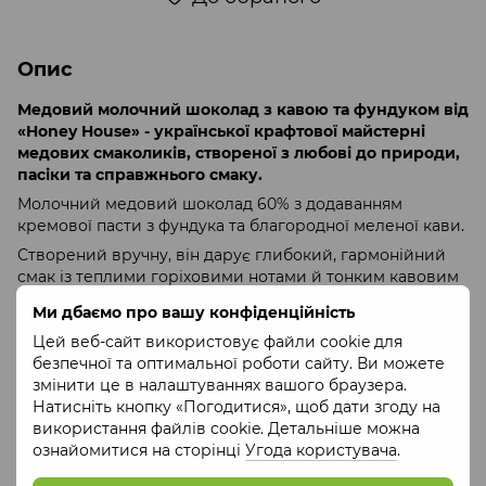
Опис
Медовий молочний шоколад з кавою та фундуком від
«Honey House» - української крафтової майстерні
медових смаколиків, створеної з любові до природи,
пасіки та справжнього смаку.
Молочний медовий шоколад 60% з додаванням
кремової пасти з фундука та благородної меленої кави.
Створений вручну, він дарує глибокий, гармонійний
смак із теплими горіховими нотами й тонким кавовим
післясмаком.
Ми дбаємо про вашу конфіденційність
Витончене поєднання, що зігріває та пробуджує
Цей веб-сайт використовує файли cookie для
водночас.
безпечної та оптимальної роботи сайту. Ви можете
Склад
: какао терте, масло какао, мед, паста з фундука,
змінити це в налаштуваннях вашого браузера.
кава.
Натисніть кнопку «Погодитися», щоб дати згоду на
використання файлів cookie. Детальніше можна
Вага
: 75 грам
ознайомитися на сторінці
Угода користувача
.
Пакування
: фольга, папір, 10*8 см