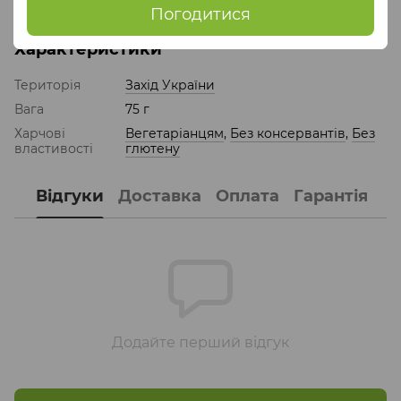
Термін придатності
: 180 днів
Погодитися
Характеристики
Територія
Захід України
Вага
75 г
Харчові
Вегетаріанцям
,
Без консервантів
,
Без
властивості
глютену
Відгуки
Доставка
Оплата
Гарантія
Додайте перший відгук