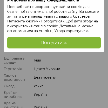
Ми дбаємо про вашу конфіденційність
Термін придатності
: 730 днів
Цей веб-сайт використовує файли cookie для
безпечної та оптимальної роботи сайту. Ви можете
Умови зберігання
: зберігати в добре вентильованих
змінити це в налаштуваннях вашого браузера.
приміщеннях, захищених від прямих сонячних
Натисніть кнопку «Погодитися», щоб дати згоду на
променів при температурі від 0º С до плюс 25 ºС та
використання файлів cookie. Детальніше можна
відносній вологості повітря не більше ніж 75 %. Номер
ознайомитися на сторінці
Угода користувача
.
партії відповідає даті виробництва. Після відкриття
зберігати у холодильнику не більше 72 годин.
Погодитися
Характеристики
Відправка зі
Інші
складу
Територія
Центр України
Харчові
Без глютену
властивості
Склад
качка
Країна-
Україна
виробник
Країна
реєстрації
Україна