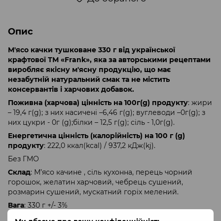
Опис
М'ясо качки тушковане 330 г від української
крафтової ТМ «Frank», яка за авторськими рецептами
виробляє якісну м'ясну продукцію, що має
незабутній натуральний смак та не містить
консервантів і харчових добавок.
Поживна (харчова) цінність на 100г(g) продукту
: жири
– 19,4 г(g); з них насичені –6,46 г(g); вуглеводи –0г(g); з
них цукри - 0г (g);білки – 12,5 г(g); сіль - 1,0г(g).
Енергетична цінність (калорійність) на 100 г (g)
продукту
: 222,0 ккал(kcal) / 937,2 кДж(kj).
Без ГМО
Склад
: М’ясо качине , сіль кухонна, перець чорний
горошок, желатин харчовий, чебрець сушений,
розмарин сушений, мускатний горіх мелений.
Вага
: 330 г +/- 3%
Пакування
: скляна банка, 7,5 см