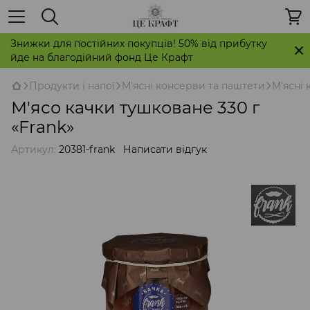
Знижки для постійних покупців! 50% від прибутку
йде на благодійний фонд Це Крафт
Продукти і напої
М'ясні консерви та паштети
М'ясні 
М'ясо качки тушковане 330 г
«Frank»
Артикул:
20381-frank
Написати відгук