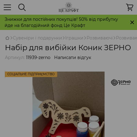
Знижки для постійних покупців! 50% від прибутку
йде на благодійний фонд Це Крафт
Сувеніри і подарунки
Іграшки
Розвиваючі
Розвива
Набір для вибійки Коник ЗЕРНО
Артикул:
11939-zerno
Написати відгук
СОЦІАЛЬНЕ ПІДПРИЄМСТВО