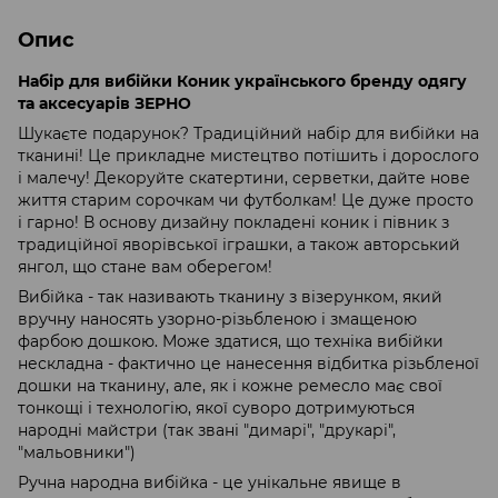
Опис
Набір для вибійки Коник українського бренду одягу
та аксесуарів ЗЕРНО
Шукаєте подарунок? Традиційний набір для вибійки на
тканині! Це прикладне мистецтво потішить і дорослого
і малечу! Декоруйте скатертини, серветки, дайте нове
життя старим сорочкам чи футболкам! Це дуже просто
і гарно! В основу дизайну покладені коник і півник з
традиційної яворівської іграшки, а також авторський
янгол, що стане вам оберегом!
Вибійка - так називають тканину з візерунком, який
вручну наносять узорно-різьбленою і змащеною
фарбою дошкою. Може здатися, що техніка вибійки
нескладна - фактично це нанесення відбитка різьбленої
дошки на тканину, але, як і кожне ремесло має свої
тонкощі і технологію, якої суворо дотримуються
народні майстри (так звані "димарі", "друкарі",
"мальовники")
Ручна народна вибійка - це унікальне явище в