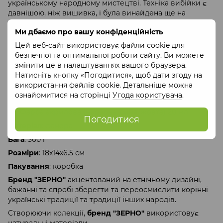
українському народному мистецтві. Техніка вибійки є
давнішою, ніж вишивка, і була винайдена ще на
початку нашої ери. Мотиви орнаментів різноманітні та
Ми дбаємо про вашу конфіденційність
дуже символічні.
Цей веб-сайт використовує файли cookie для
До наборів входить
: 5 дерев‘яних форм, три
безпечної та оптимальної роботи сайту. Ви можете
спонджики і фарби, три текстильні серветки.
змінити це в налаштуваннях вашого браузера.
Коник 8х14 см
Натисніть кнопку «Погодитися», щоб дати згоду на
Маленькі форми від 1.5 см до 2 см
використання файлів cookie. Детальніше можна
ознайомитися на сторінці
Угода користувача
.
Серветка 30х30 см
Фарба акрилова (червона, синя, жовта) 20 мл
Погодитися
Матеріал
: фанера
Вага
: 300 г
Розміри
: 18х14х6.5 см
Пакування
: коробка
Бренд "ЗЕРНО"
акцентований на етнічному дизайні,
бажанні та спробі зберегти та переосмислити корінні
українські традиції та традиції інших народів.
Створюючи колекції,
бренд "ЗЕРНО"
використовує