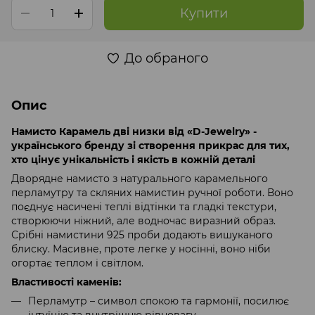
Купити
До обраного
Опис
Намисто Карамель дві низки від «D-Jewelry» -
українського бренду зі створення прикрас для тих,
хто цінує унікальність і якість в кожній деталі
Дворядне намисто з натурального карамельного
перламутру та скляних намистин ручної роботи. Воно
поєднує насичені теплі відтінки та гладкі текстури,
створюючи ніжний, але водночас виразний образ.
Срібні намистини 925 проби додають вишуканого
блиску. Масивне, проте легке у носінні, воно ніби
огортає теплом і світлом.
Властивості каменів:
Перламутр – символ спокою та гармонії, посилює
інтуїцію та внутрішню рівновагу.