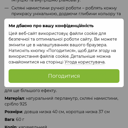
Скляні намистини ручної роботи – роблять кожну
прикрасу унікальною, додаючи глибини кольору та
ніжного мерехтіння.
Ми дбаємо про вашу конфіденційність
Порада зі стилю:
Цей веб-сайт використовує файли cookie для
Це намисто ідеально пасуватиме до бежевих,
безпечної та оптимальної роботи сайту. Ви можете
коричневих, кремових або пастельних відтінків у
змінити це в налаштуваннях вашого браузера.
гардеробі. Виграшно виглядатиме з легкими
Натисніть кнопку «Погодитися», щоб дати згоду на
тканинами та одягом у стилі бохо, мінімалізм або ретро.
використання файлів cookie. Детальніше можна
Унікальний дизайн:
ознайомитися на сторінці
Угода користувача
.
Завдяки поєднанню природних матеріалів і ручної
роботи, це намисто неповторне у своїй фактурі та
Погодитися
кольоровій гамі. Його можна носити як самостійну
прикрасу або комбінувати з браслетом у схожому стилі
для ще більшого ефекту.
Матеріал
: натуральний перламутр, скляні намистини,
срібло 925
Розміри
: довша низка 40 см, коротша низка 37 см
Вага
: 60 г
Колір
: карамельний