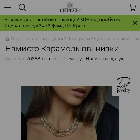
Знижки для постійних покупців! 50% від прибутку
йде на благодійний фонд Це Крафт
Сувеніри і подарунки
Прикраси
Кулони та намиста
Намисто Карамель дві низки
Артикул:
20688-no-clasp-d-jewelry
Написати відгук