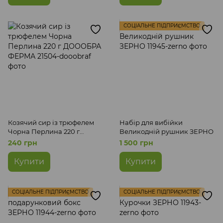
СОЦІАЛЬНЕ ПІДПРИЄМСТВО
Козячий сир із трюфелем
Набір для вибійки
Чорна Перлина 220 г
Великодній рушник ЗЕРНО
ДОООБРА ФЕРМА
240 грн
1 500 грн
Купити
Купити
СОЦІАЛЬНЕ ПІДПРИЄМСТВО
СОЦІАЛЬНЕ ПІДПРИЄМСТВО