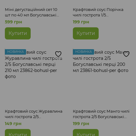
Міні дегустаційний сет 10
Крафтовий соус Порічка
шт по 40 мл Богуславські
чилі гострота 1/5
перці
Богуславські перці 210 мл
599 грн
199 грн
Купити
Купити
НОВИНКА
НОВИНКА
Крафтовий соус Журавлина
Крафтовий соус Манго чилі
чилі гострота 2/5
гострота 2/5 Богуславські
Богуславські перці 210 мл
перці 200 мл
149 грн
199 грн
Купити
Купити