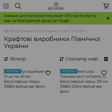
Знижки для постійних покупців! 50% від прибутку
йде на благодійний фонд Це Крафт
Виробники за регіонами
Північ України
Крафтові виробники Північної
України
Фільтр
Спочатку нові
НОВИНКА
НОВИНКА