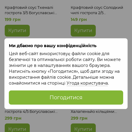
Крафтовий соус Ткемалі
Крафтовий соус Солодкий
гострота 3/5 Богуславські
чилі гострота 2/5
перці
Богуславські перці
199 грн
149 грн
Купити
Купити
Ми дбаємо про вашу конфіденційність
Цей веб-сайт використовує файли cookie для
безпечної та оптимальної роботи сайту. Ви можете
змінити це в налаштуваннях вашого браузера.
Натисніть кнопку «Погодитися», щоб дати згоду на
використання файлів cookie. Детальніше можна
ознайомитися на сторінці
Угода користувача
.
Погодитися
Чилі паста копчена
Копчений гострий перець
гострота 4/5 Богуславські
Халапеньйо кільцями
перці
гострота 4/5 Богуславські
299 грн
299 грн
перці
Купити
Купити