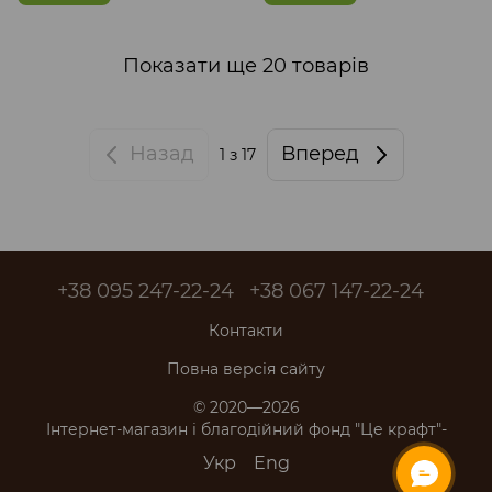
Показати ще 20 товарів
Назад
Вперед
1
з 17
+38 095 247-22-24
+38 067 147-22-24
Контакти
Повна версія сайту
© 2020—2026
Інтернет-магазин і благодійний фонд "Це крафт"-
Укр
Eng