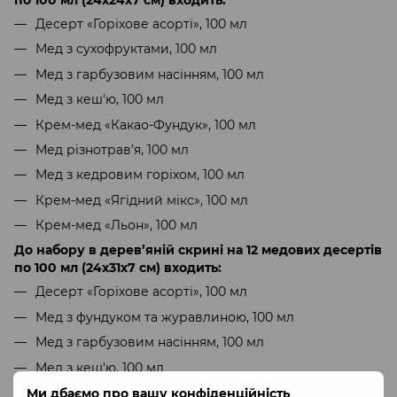
Десерт «Горіхове асорті», 100 мл
Мед з сухофруктами, 100 мл
Мед з гарбузовим насінням, 100 мл
Мед з кеш'ю, 100 мл
Крем-мед «Какао-Фундук», 100 мл
Мед різнотрав’я, 100 мл
Мед з кедровим горіхом, 100 мл
Крем-мед «Ягідний мікс», 100 мл
Крем-мед «Льон», 100 мл
До набору в дерев’яній скрині на 12 медових десертів
по 100 мл (24х31х7 см) входить:
Десерт «Горіхове асорті», 100 мл
Мед з фундуком та журавлиною, 100 мл
Мед з гарбузовим насінням, 100 мл
Мед з кеш'ю, 100 мл
Крем-мед «Какао-Фундук», 100 мл
Ми дбаємо про вашу конфіденційність