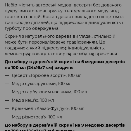
Набір містить авторські медові десерти без доданого
цукру, виготовлені вручну з натурального меду, ягід,
горіхів та спецій. Кожен десерт викладено пінцетом із
точністю до деталей, що підкреслює індивідуальність і
турботу про одержувача.
Скриня з натурального дерева виглядає стильно й
може бути персоналізована гравіюванням. Це
подарунок, який підкреслює індивідуальність,
демонструє повагу та створює незабутнє враження.
До набору в дерев’яній скрині на 6 медових десертів
по 100 мл (24х16х7 см) входить:
Десерт «Горіхове асорті», 100 мл
Мед з сухофруктами, 100 мл
Мед з гарбузовим насінням, 100 мл
Мед з кеш'ю, 100 мл
Крем-мед «Какао-Фундук», 100 мл
Мед різнотрав’я, 100 мл
До набору в дерев’яній скрині на 9 медових десертів
по 100 мл (24х24х7 см) входить: