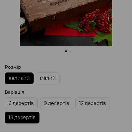
Розмір
великий
малий
Варіація
6 десертів
9 десертів
12 десертів
18 десертів