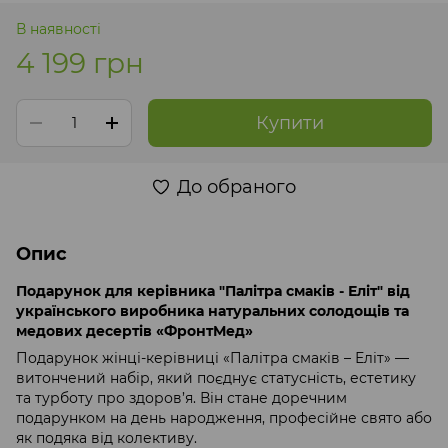
В наявності
4 199 грн
Купити
До обраного
Опис
Подарунок для керівника "Палітра смаків - Еліт" від
українського виробника натуральних солодощів та
медових десертів «ФронтМед»
Подарунок жінці-керівниці «Палітра смаків – Еліт» —
витончений набір, який поєднує статусність, естетику
та турботу про здоров’я. Він стане доречним
подарунком на день народження, професійне свято або
як подяка від колективу.