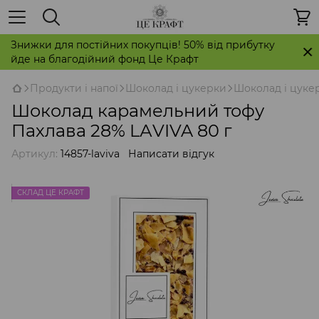
Знижки для постійних покупців! 50% від прибутку
йде на благодійний фонд Це Крафт
Продукти і напої
Шоколад і цукерки
Шоколад і цукер
Шоколад карамельний тофу
Пахлава 28% LАVIVA 80 г
Артикул:
14857-laviva
Написати відгук
СКЛАД ЦЕ КРАФТ