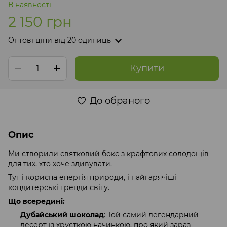
В наявності
2 150 грн
Оптові ціни
від 20 одиниць
Купити
До обраного
Опис
Ми створили святковий бокс з крафтових солодощів
для тих, хто хоче здивувати.
Тут і корисна енергія природи, і найгарячіші
кондитерські тренди світу.
Що всередині:
Дубайський шоколад
: Той самий легендарний
десерт із хрусткою начинкою, про який зараз