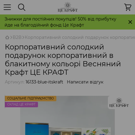
Знижки для постійних покупців! 50% від прибутку
йде на благодійний фонд Це Крафт
B2B
Корпоративний солодкий подарунок корпоратив
Корпоративний солодкий
подарунок корпоративний в
блакитному кольорі Весняний
Крафт ЦЕ КРАФТ
Артикул:
16133-blue-itskraft
Написати відгук
СОЦІАЛЬНЕ ПІДПРИЄМСТВО
СКЛАД ЦЕ КРАФТ