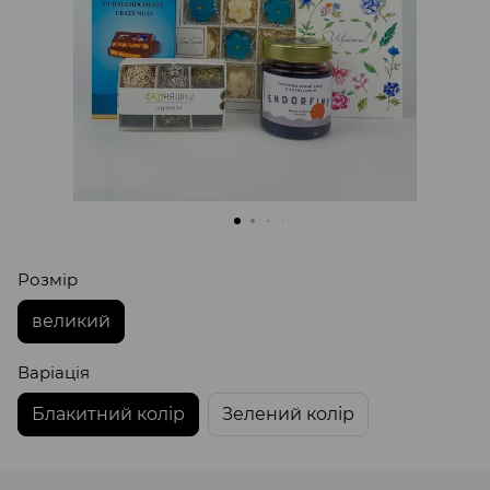
Розмір
великий
Варіація
Блакитний колір
Зелений колір