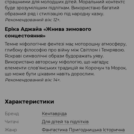
страшними для молодших дітей. Моральний контектс
буде зрозумілішим підліткам. Використано багатий
образний ряд і стилізацію під народну казку.
Рекомендований вік: 12+.
Еріка Аджайа «Жнива зимового
сонцестояння»
Темне міфологічне фентезі має моторошну атмосферу,
глибоку філософію про війну між Світлом і Темрявою.
Яскраві символічні образи будоражать уяву.
Використано авторську міфологію, що нагадує
елементи слов’янських традицій як Корочун та Морок,
що може бути цікавим навіть дорослим.
Рекомендований вік: 14+.
Характеристики
Бренд
Кентавріда
Читачі
Для дітей та підлітків
Жанр
Фантастика Пригодницька Історична