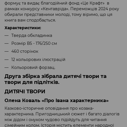
формує та видає благодійний фонд «Це Крафт» в
рамках конкурсу «Кентавріда». Переможців 2024 року
обирали представники молоді, тому віримо, що ця
книга вам сподобається.
Характеристики:
Тверда обкладинка
Розмір В5 - 176/250 см
460 сторінок
12 кольорових ілюстрацій
Кольоровий форзац.
Друга збірка зібрала дитячі твори та
твори для підлітків.
ДИТЯЧІ ТВОРИ
Олена Коваль «Про Івана характерника»
Казково-історичне оповідання про козака-
характерника. Пригодницький сюжет і багато діалогів
між дідом і онуком чудово підійдуть для читання
сімейним колом. Історія містить елементи народної