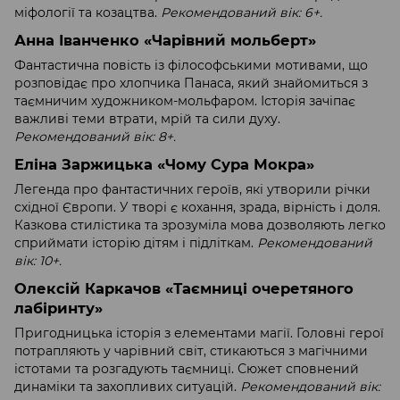
міфології та козацтва.
Рекомендований вік: 6+.
Анна Іванченко «Чарівний мольберт»
Фантастична повість із філософськими мотивами, що
розповідає про хлопчика Панаса, який знайомиться з
таємничим художником-мольфаром. Історія зачіпає
важливі теми втрати, мрій та сили духу.
Рекомендований вік: 8+.
Еліна Заржицька «Чому Сура Мокра»
Легенда про фантастичних героїв, які утворили річки
східної Європи. У творі є кохання, зрада, вірність і доля.
Казкова стилістика та зрозуміла мова дозволяють легко
сприймати історію дітям і підліткам.
Рекомендований
вік: 10+.
Олексій Каркачов «Таємниці очеретяного
лабіринту»
Пригодницька історія з елементами магії. Головні герої
потрапляють у чарівний світ, стикаються з магічними
істотами та розгадують таємниці. Сюжет сповнений
динаміки та захопливих ситуацій.
Рекомендований вік: