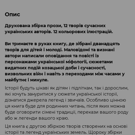
Опис
Друкована збірка прози, 12 творів сучасних
українських авторів. 12 кольорових ілюстрацій.
Ви тримаєте в руках книгу, де зібрані дванадцять
творів для дітей і молоді. Маловідомі та визнані
автори написали оповідання та повісті із
персонажами української міфології, сюжетами
видатних подій козацької доби і сучасності,
визвольних війн і навіть з переходами між часами у
майбутнє і минуле.
Історії будуть цікаві як дітям і підліткам, так і дорослим,
які хочуть зануритися у сюжети української історії,
дізнатися джерела легенд і звичаїв. Особливо цінною
ця книга буде для родинних читань, після яких можна
буде оговорити сімені традиції, перекази вашого роду
або ж легенди вашого краю.
Ця книга є другою збіркою творів створених на основі
історії та легенд українських земель. Щороку збірки