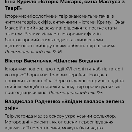
Інна Курило «Історія Макарія, сина Мастуса з
Таврії»
Історично-міфологічний твір знайомить читачів із
життям таврів, скіфів, античними містами Криму. Юнак
Макарій приймає важливі рішення та прагне стати
атлетом. Велика кількість історичних фактів,
багатошаровий стиль подачі та глибокі теми
ідентичності і вибору шляху роблять твір цікавим.
Рекомендований вік: 12-16.
Віктор Васильчук «Шалена Богдана»
Історична повість про події XVI століття, набігів татар і
козацької боротьби. Головна героїня – Богдана
проходить шлях воїна. Через складні історичні події та
глибокі емоційні переживання, твір прочитується як
пригодницьке кіно.
Рекомендований вік: 12+.
Владислав Радченко «Звідки взялась зелена
змія»
Твір-легенда має за основу український фольклор.
Моторошні моменти, як-от сцени переслідування
відьми та її перевтілення, можуть бути надто