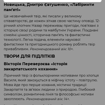
Новицька, Дмитро Євтушенко, «Лабіринти
пам’яті»
Це незвичайний твір, які писали у великому
співавторстві, де кожен зіткав свою частину оповіді. 12-
річний хлопчик Назар переживає пригоди, пов’язані з
історією своєї родини та майбутнім України. Поєднані
сімейні цінності, історична пам’ять та фантастичні
технології. Легка подача, елементи наукової
фантастики та пригодницького роману роблять твір
привабливим.
Рекомендований вік: 10+.
ТВОРИ ДЛЯ ПІДЛІТКІВ
Вікторія Переверзєва «Історія
закарпатського кохання»
Ліричний твір із фольклорними мотивами про хлопця
Василя, який закохується в міфічну істоту – повітрулю.
Мова йде про перше кохання, містичні традиції
Закарпаття та зв’язок людини з природою. Глибокий
символізм, романтична лінія та філософські мотиви
захоплюють.
Рекомендований вік: 14+.