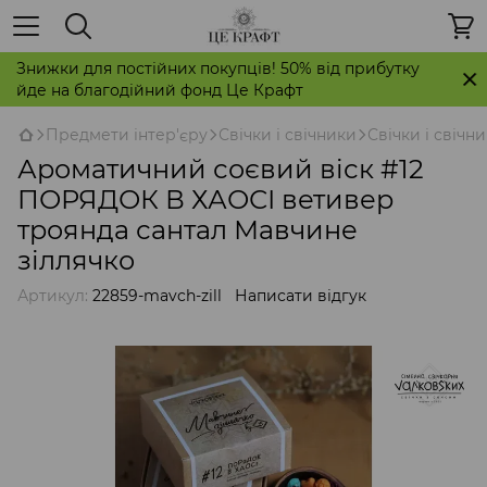
Знижки для постійних покупців! 50% від прибутку
йде на благодійний фонд Це Крафт
Предмети інтер'єру
Свічки і свічники
Свічки і свічн
Ароматичний соєвий віск #12
ПОРЯДОК В ХАОСІ ветивер
троянда сантал Мавчине
зіллячко
Артикул:
22859-mavch-zill
Написати відгук