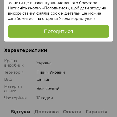
змінити це в налаштуваннях вашого браузера.
життя, прояснює думки.
Натисніть кнопку «Погодитися», щоб дати згоду на
Склад
: соєвий віск, натуральні ефірні олії ветиверу,
використання файлів cookie. Детальніше можна
троянди та санталу.
ознайомитися на сторінці
Угода користувача
.
Матеріал
: соєвий віск
Вага
: 24 г
Погодитися
Пакування
: коробка, силіконізований папір
Характеристики
Країна-
Україна
виробник
Територія
Північ України
Вид
Свічка
Матеріал
Віск соєвий
свічки
Час горіння
10 годин
Відгуки
Доставка
Оплата
Гарантія