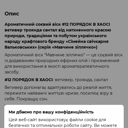
Опис
Ароматичний соєвий віск #12 ПОРЯДОК В ХАОСІ
ветивер троянда сантал від натхненного красою
природи, традиціями та побутом українського
народу крафтового бренду «Сімейна свічкарня
Вальковських» (серія «Мавчине зіллячко»)
Ароматичний віск “Мавчине зіллячко” — це соєвий віск
із додаванням природних ефірних олій і призначений
для використання в якості ароматерапевтичного
засобу.
#12 ПОРЯДОК В ХАОСІ
: ветивер, троянда, сантал
Ветивер допомагає адаптуватись до реалій життя,
пережити найважчі життєві кризи, посилює віру в
себе. Покращує сон.
Троянда знімає нервову напругу, послаблює відчуття
Ми дбаємо про вашу конфіденційність
тривоги та образ, сприяє проясненню думок. Покращує
сон.
Цей веб-сайт використовує файли cookie для
безпечної та оптимальної роботи сайту. Ви можете
Сантал дарує внутрішній спокій, рівновагу та жагу до