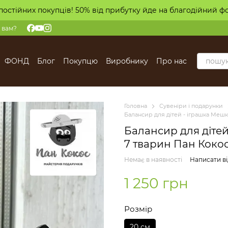
постійних покупців! 50% від прибутку йде на благодійний ф
 вам?
ФОНД
Блог
Покупцю
Виробнику
Про нас
Головна
Сувеніри і подарунки
Балансир для дітей - іграшка Мешк
Балансир для діте
7 тварин Пан Коко
Немає в наявності
Написати ві
1 250 грн
Розмір
20 см