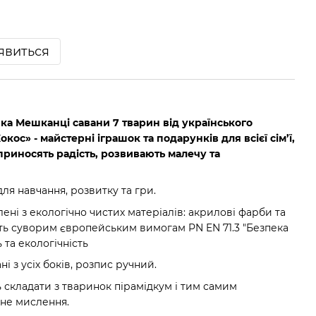
'явиться
шка Мешканці савани 7 тварин від українського
ос» - майстерні іграшок та подарунків для всієї сім’ї,
приносять радість, розвивають малечу та
ля навчання, розвитку та гри.
ені з екологічно чистих матеріалів: акрилові фарби та
ть суворим європейським вимогам PN EN 71.3 "Безпека
 та екологічність
і з усіх боків, розпис ручний.
 складати з тваринок пірамідкум і тим самим
чне мислення.