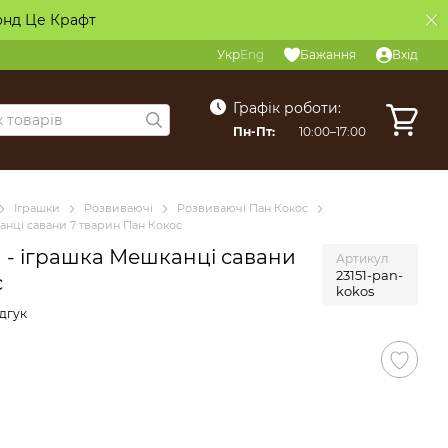
онд Це Крафт
Укр
Eng
Бажання
Вхід
Графік роботи:
Пн-Пт:
10:00–17:00
Іграшки
Розвиваючі
Розвиваючі Пан Кокос
анці савани 7 тварин Пан Кокос
й - іграшка Мешканці савани
Артикул
23151-pan-
с
kokos
дгук