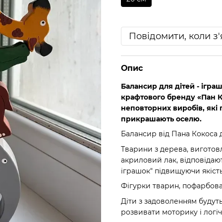
Повідомити, коли з
Опис
Балансир для дітей - ігра
крафтового бренду «Пан Кок
неповторних виробів, які 
прикрашають оселю.
Балансир від Пана Кокоса д
Тварини з дерева, виготовл
акриловий лак, відповідаю
іграшок" підвищуючи якість
Фігурки тварин, пофарбован
Діти з задоволенням будуть
розвивати моторику і логі