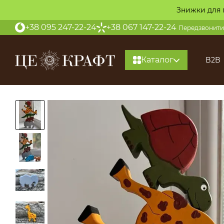
Перейти до основного контенту
Знижки для 
+38 095 247-22-24
+38 067 147-22-24
Передзвонити
Каталог
B2B