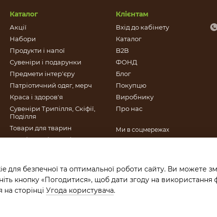
Каталог
Клієнтам
Акції
Вхід до кабінету
Набори
Каталог
Продукти і напої
B2B
Сувеніри і подарунки
ФОНД
Предмети інтер'єру
Блог
Патріотичний одяг, мерч
Покупцю
Краса і здоров'я
Виробнику
Сувеніри Трипілля, Скіфії,
Про нас
Поділля
Товари для тварин
Ми в соцмережах
Патріотичні сувеніри
Книги видані Фондом Це
Крафт
e для безпечної та оптимальної роботи сайту. Ви можете зм
Подарункові сертифікати
іть кнопку «Погодитися», щоб дати згоду на використання 
 на сторінці
Угода користувача
.