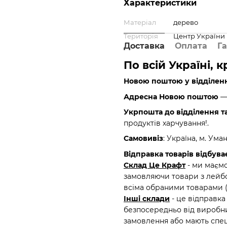
Характеристики
Матеріал
дерево
Територія
Центр України
Доставка
Оплата
Га
По всій Україні, 
Новою поштою у відділен
Адресна Новою поштою
— 
Укрпошта до відділення т
продуктів харчування!.
Самовивіз
: Україна, м. Ума
Відправка товарів відбуває
Склад Це Крафт
- ми маємо
замовляючи товари з лейбо
всіма обраними товарами 
Інші склади
- це відправка
безпосередньо від виробни
замовлення або мають спец