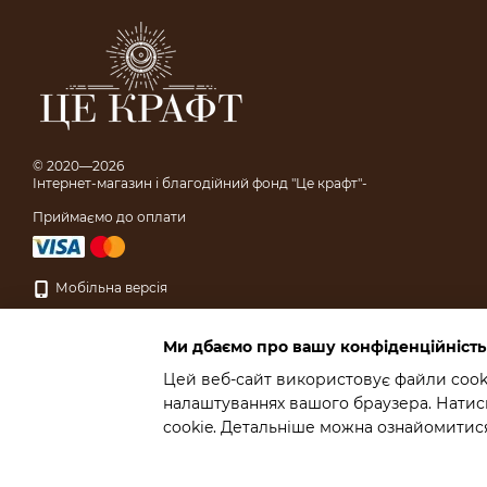
© 2020—2026
Інтернет-магазин і благодійний фонд "Це крафт"-
Приймаємо до оплати
Мобільна версія
Ми дбаємо про вашу конфіденційність
Цей веб-сайт використовує файли cooki
налаштуваннях вашого браузера. Натисн
Інтернет-магазин створений з Хорошоп
cookie. Детальніше можна ознайомитися