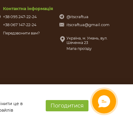
Контактна інформація
+38 095 247-22-24
@itscraftua
+38 067 147-22-24
itscraftua@gmail.com
Передзвонити вам?
Україна, м. Умань, вул.
Шеченка 23
Мапа проїзду
інити це в
Погодитися
файлів