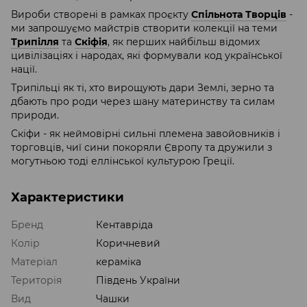
Вироби створені в рамках проєкту
Спільнота Творців
-
ми запрошуємо майстрів створити колекції на теми
Трипілля
та
Скіфія
, як перших найбільш відомих
цивілізаціях і народах, які формували код української
нації.
Трипільці як ті, хто вирощують дари Землі, зерно та
дбають про роди через шану материнству та силам
природи.
Скіфи - як неймовірні сильні племена завойовників і
торговців, чиї сини покоряли Європу та дружили з
могутньою тоді еллінської культурою Греції.
Характеристики
Бренд
Кентавріда
Колір
Коричневий
Матеріал
кераміка
Територія
Південь України
Вид
Чашки