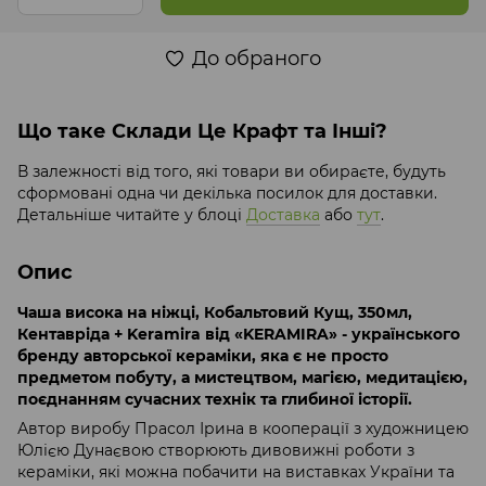
До обраного
Що таке Склади Це Крафт та Інші?
В залежності від того, які товари ви обираєте, будуть
сформовані одна чи декілька посилок для доставки.
Детальніше читайте у блоці
Доставка
або
тут
.
Опис
Чаша висока на ніжці, Кобальтовий Кущ, 350мл,
Кентавріда + Keramira від «KERAMIRA» - українського
бренду авторської кераміки, яка є не просто
предметом побуту, а мистецтвом, магією, медитацією,
поєднанням сучасних технік та глибиної історії.
Автор виробу Прасол Ірина в кооперації з художницею
Юлією Дунаєвою створюють дивовижні роботи з
кераміки, які можна побачити на виставках України та