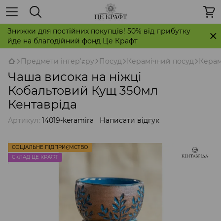
Знижки для постійних покупців! 50% від прибутку
йде на благодійний фонд Це Крафт
Предмети інтер'єру
Посуд
Керамічний посуд
Керам
Чаша висока на ніжці
Кобальтовий Кущ 350мл
Кентавріда
Артикул:
14019-keramira
Написати відгук
СОЦІАЛЬНЕ ПІДПРИЄМСТВО
СКЛАД ЦЕ КРАФТ