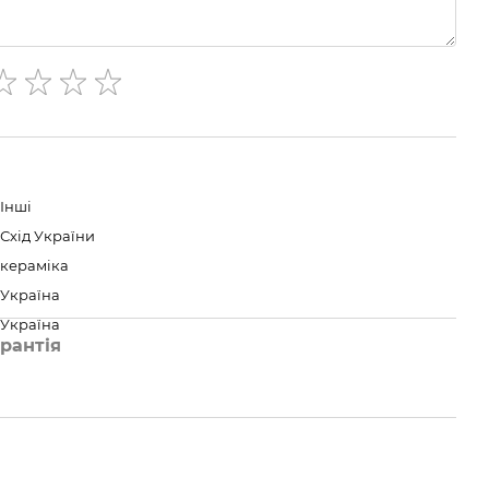
Інші
Схід України
кераміка
Україна
Україна
рантія