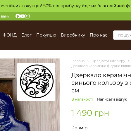
постійних покупців! 50% від прибутку йде на благодійний ф
 вам?
ФОНД
Блог
Покупцю
Виробнику
Про нас
Головна
Предмети інтер'єру
Дзеркало керамічне фігурне підвіс
Дзеркало керамічне
синього кольору з 
см
В наявності
Написати відгук
1 490 грн
Розмір