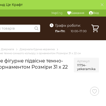
онд Це Крафт
Укр
Eng
Бажання
Вхід
Графік роботи:
Пн-Пт:
10:00–17:00
Дзеркала
Дзеркала Єдина кераміка
не темно-синього кольору з орнаментом Розміри 31 х 22 см
 фігурне підвісне темно-
Артикул
11754-
орнаментом Розміри 31 х 22
yekeramika