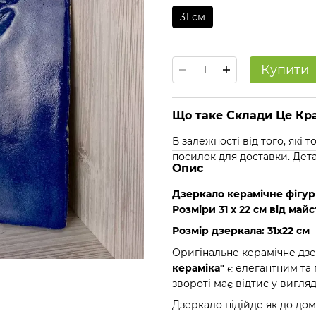
31 см
Купити
Що таке Склади Це Кра
В залежності від того, які
посилок для доставки. Дет
Опис
Дзеркало керамічне фігур
Розміри 31 х 22 см від ма
Розмір дзеркала: 31х22 см
Оригінальне керамічне дз
кераміка"
є елегантним та
звороті має відтис у вигля
Дзеркало підійде як до дома