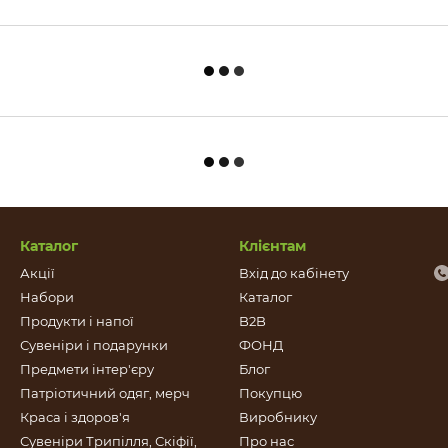
Каталог
Клієнтам
Акції
Вхід до кабінету
Набори
Каталог
Продукти і напої
B2B
Сувеніри і подарунки
ФОНД
Предмети інтер'єру
Блог
Патріотичний одяг, мерч
Покупцю
Краса і здоров'я
Виробнику
Сувеніри Трипілля, Скіфії,
Про нас