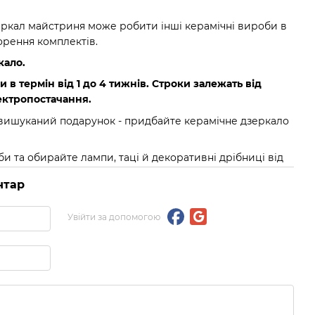
еркал майстриня може робити інші керамічні вироби в
орення комплектів.
кало.
в термін від 1 до 4 тижнів. Строки залежать від
лектропостачання.
 вишуканий подарунок - придбайте керамічне дзеркало
би та обирайте лампи, таці й декоративні дрібниці від
нтар
Увійти за допомогою