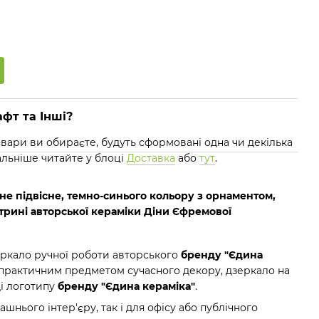
фт та Інші?
 товари ви обираєте, будуть сформовані одна чи декілька
альніше читайте у блоці
Доставка
або
тут
.
не підвісне, темно-синього кольору з орнаментом,
йстрині авторської кераміки Діни Єфремової
еркало ручної роботи авторського
бренду "Єдина
 практичним предметом сучасного декору, дзеркало на
ді логотипу
бренду "Єдина кераміка"
.
шнього інтер'єру, так і для офісу або публічного