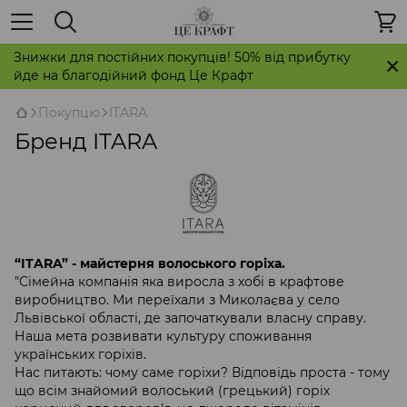
Знижки для постійних покупців! 50% від прибутку
йде на благодійний фонд Це Крафт
Покупцю
ITARA
Бренд ITARA
“ITARA” - майстерня волоського горіха.
"Сімейна компанія яка виросла з хобі в крафтове
виробництво. Ми переїхали з Миколаєва у село
Львівської області, де започаткували власну справу.
Наша мета розвивати культуру споживання
українських горіхів.
Нас питають: чому саме горіхи? Відповідь проста - тому
що всім знайомий волоський (грецький) горіх