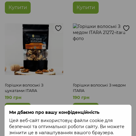
Купити
Купити
Горішки волоські З
Горішки волоські З медом
цукатами ITARA
ITARA
190 грн
190 грн
Купити
Купити
Ми дбаємо про вашу конфіденційність
Цей веб-сайт використовує файли cookie для
безпечної та оптимальної роботи сайту. Ви можете
змінити це в налаштуваннях вашого браузера.