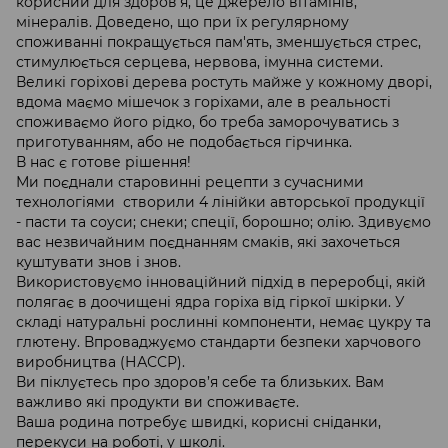
корисний для здоров’я, це джерело вітамінів,
мінералів. Доведено, що при їх регулярному
споживанні покращується пам'ять, зменшується стрес,
стимулюється серцева, нервова, імунна системи.
Великі горіхові дерева ростуть майже у кожному дворі,
вдома маємо мішечок з горіхами, але в реальності
споживаємо його рідко, бо треба заморочуватись з
приготуванням, або не подобається гірчинка.
В нас є готове рішення!
Ми поєднали старовинні рецепти з сучасними
технологіями створили 4 лінійки авторської продукції
- пасти та соуси; снеки; спеції, борошно; олію. Здивуємо
вас незвичайним поєднанням смаків, які захочеться
куштувати знов і знов.
Використовуємо інноваційний підхід в переробці, якій
полягає в доочищені ядра горіха від гіркої шкірки. У
складі натуральні рослинні компоненти, немає цукру та
глютену. Впроваджуємо стандарти безпеки харчового
виробництва (НАССР).
Ви піклуєтесь про здоров’я себе та близьких. Вам
важливо які продукти ви споживаєте.
Ваша родина потребує швидкі, корисні сніданки,
перекуси на роботі, у школі.