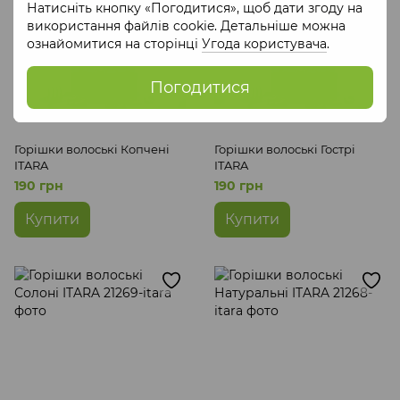
Натисніть кнопку «Погодитися», щоб дати згоду на
використання файлів cookie. Детальніше можна
ознайомитися на сторінці
Угода користувача
.
Погодитися
Горішки волоські Копчені
Горішки волоські Гострі
ITARA
ITARA
190 грн
190 грн
Купити
Купити