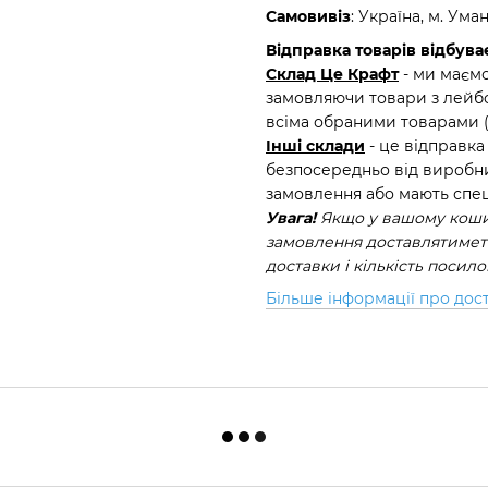
Самовивіз
: Україна, м. Ума
Відправка товарів відбуває
Склад Це Крафт
- ми маємо
замовляючи товари з лейбо
всіма обраними товарами 
Інші склади
- це відправка
безпосередньо від виробни
замовлення або мають спец
Увага!
Якщо у вашому кошик
замовлення доставлятиметь
доставки і кількість посил
Більше інформації про дос