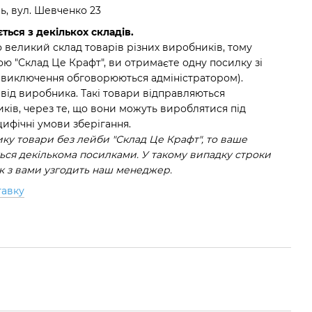
нь, вул. Шевченко 23
ться з декількох складів.
 великий склад товарів різних виробників, тому
ю "Склад Це Крафт", ви отримаєте одну посилку зі
(виключення обговорюються адміністратором).
 від виробника. Такі товари відправляються
ків, через те, що вони можуть вироблятися під
ифічні умови зберігання.
у товари без лейби "Склад Це Крафт", то ваше
ся декількома посилками. У такому випадку строки
ок з вами узгодить наш менеджер.
тавку