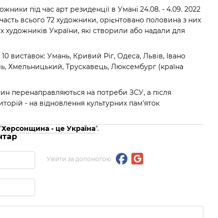
жники під час арт резиденції в Умані 24.08. - 4.09. 2022
часть всього 72 художники, орієнтовано половина з них
х художників України, які створили або надали для
10 виставок: Умань, Кривий Ріг, Одеса, Львів, Івано
іль, Хмельницький, Трускавець, Люксембург (країна
тин перенаправляються на потреби ЗСУ, а після
торій - на відновлення культурних пам'яток
"
Херсонщина - це Україна
".
нтар
Увійти за допомогою