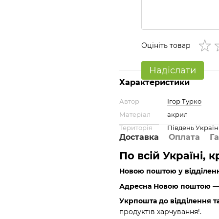
Оцініть товар
Надіслати
Характеристики
Автор
Ігор Турко
Матеріал
акрил
Територія
Південь Украї
Доставка
Оплата
Га
По всій Україні, 
Новою поштою у відділен
Адресна Новою поштою
— 
Укрпошта до відділення т
продуктів харчування!.