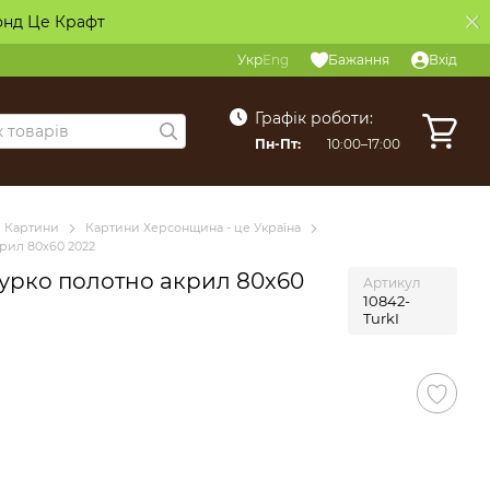
онд Це Крафт
Укр
Eng
Бажання
Вхід
Графік роботи:
Пн-Пт:
10:00–17:00
Картини
Картини Херсонщина - це Україна
крил 80х60 2022
Турко полотно акрил 80х60
Артикул
10842-
TurkI