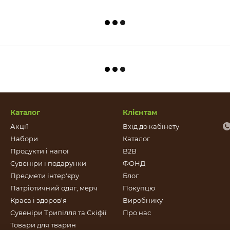
Каталог
Клієнтам
Акції
Вхід до кабінету
Набори
Каталог
Продукти і напої
B2B
Сувеніри і подарунки
ФОНД
Предмети інтер'єру
Блог
Патріотичний одяг, мерч
Покупцю
Краса і здоров'я
Виробнику
Сувеніри Трипілля та Скіфії
Про нас
Товари для тварин