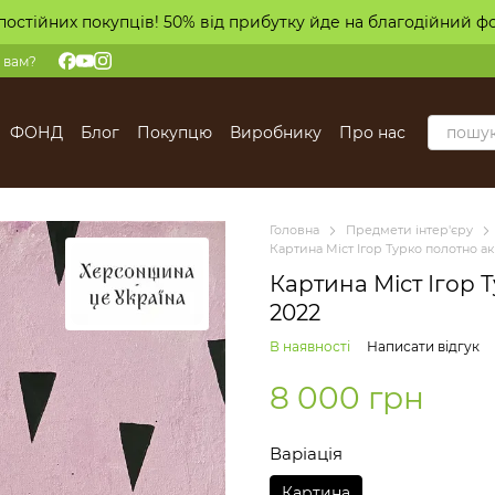
постійних покупців! 50% від прибутку йде на благодійний ф
 вам?
ФОНД
Блог
Покупцю
Виробнику
Про нас
Головна
Предмети інтер'єру
Картина Міст Ігор Турко полотно а
Картина Міст Ігор 
2022
В наявності
Написати відгук
8 000 грн
Варіація
Картина