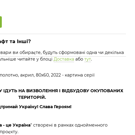
фт та Інші?
 товари ви обираєте, будуть сформовані одна чи декілька
альніше читайте у блоці
Доставка
або
тут
.
 полотно, акрил, 80х60, 2022 - картина серії
У ІДУТЬ НА ВИЗВОЛЕННЯ І ВІДБУДОВУ ОКУПОВАНИХ
ТЕРИТОРІЙ.
дтримай Україну! Слава Героям!
 - це Україна
" створені в рамках однойменного
проєкту.