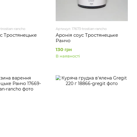
trostian-rancho
Артикул: 17673-trostian-rancho
с Тростянецьке
Аронія соус Тростянецьке
Ранчо
130 грн
В наявності