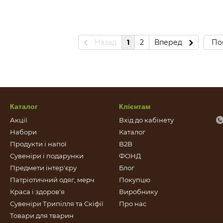
Назад
1
2
Вперед
По
Каталог
Клієнтам
Акції
Вхід до кабінету
Набори
Каталог
Продукти і напої
B2B
Сувеніри і подарунки
ФОНД
Предмети інтер'єру
Блог
Патріотичний одяг, мерч
Покупцю
Краса і здоров'я
Виробнику
Сувеніри Трипілля та Скіфії
Про нас
Товари для тварин