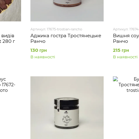
Артикул: 17675-trostian-rancho
Артикул: 17674-
 видів
Аджика гостра Тростянецьке
Вишня соу
t 280 г
Ранчо
Ранчо
130 грн
215 грн
В наявності
В наявності