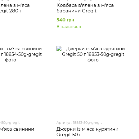
ялена з мʼяса
Ковбаса в'ялена з м'яса
git 280 г
баранини Gregit
540 грн
В наявності
-50g-gregit
Артикул: 18853-50g-gregit
 мʼяса свинини
Джерки із мʼяса курятини
Gregit 50 г