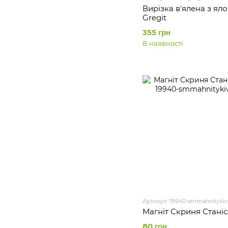
Вирізка вʼялена з ял
Gregit
355 грн
В наявності
Артикул: 19940-smmahnitykiv
Магніт Скриня Стані
80 грн