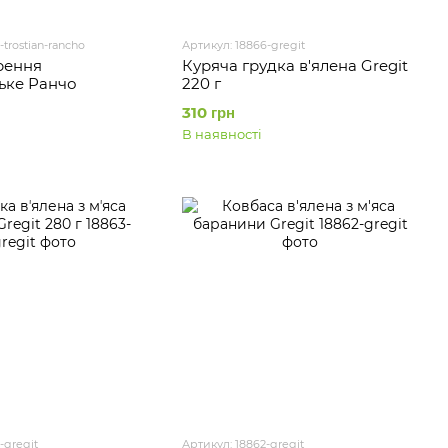
-trostian-rancho
Артикул: 18866-gregit
рення
Куряча грудка в'ялена Gregit
ьке Ранчо
220 г
310 грн
В наявності
-gregit
Артикул: 18862-gregit