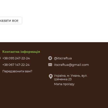
казати все
Контактна інформація
+38 095 247-22-24
@itscraftua
+38 067 147-22-24
itscraftua@gmail.com
Передзвонити вам?
Україна, м. Умань, вул.
Шеченка 23
Мапа проїзду