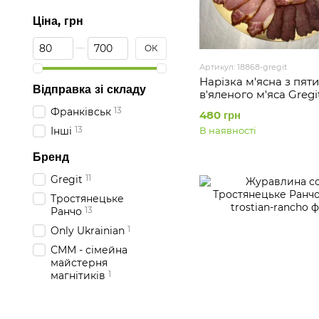
Ціна, грн
Від Ціна, грн
До Ціна, грн
ОК
Артикул: 18868-gregit
Нарізка м'ясна з пяти
Відправка зі складу
в'яленого м'яса Gregi
13
Франківськ
480 грн
13
Інші
В наявності
Бренд
11
Gregit
Тростянецьке
13
Ранчо
1
Only Ukrainian
СММ - сімейна
майстерня
1
магнітиків