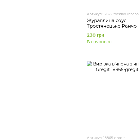
Артикул: 17672-trostian-rancho
Журавлина соус
Тростянецьке Ранчо
230 грн
В наявності
Артикул: 18865-gregit