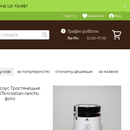
онд Це Крафт
Укр
Eng
Бажання
Вхід
Графік роботи:
Пн-Пт:
10:00–17:00
у нові
за популярністю
спочатку дешевше
за назвою