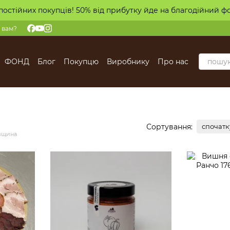
постійних покупців! 50% від прибутку йде на благодійний ф
 вам?
ФОНД
Блог
Покупцю
Виробнику
Про нас
Сортування:
спочатк
івщина