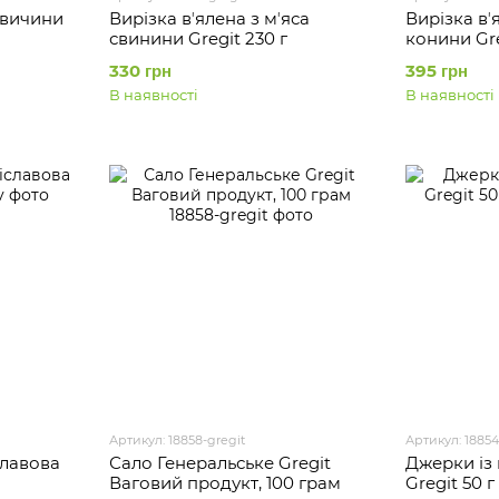
овичини
Вирізка вʼялена з мʼяса
Вирізка вʼ
свинини Gregit 230 г
конини Gre
330 грн
395 грн
В наявності
В наявності
Артикул: 18858-gregit
Артикул: 18854
славова
Сало Генеральське Gregit
Джерки із
Ваговий продукт, 100 грам
Gregit 50 г