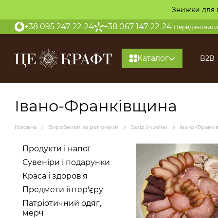
Перейти до основного контенту
Знижки для 
+38 095 247-22-24
+38 067 147-22-24
Передзвонити
Каталог
B2B
Івано-Франківщина
Головна
Виробники за регіонами
Захід України
Івано-Франк
Продукти і напої
Сувеніри і подарунки
Краса і здоров'я
Предмети інтер'єру
Патріотичний одяг,
мерч