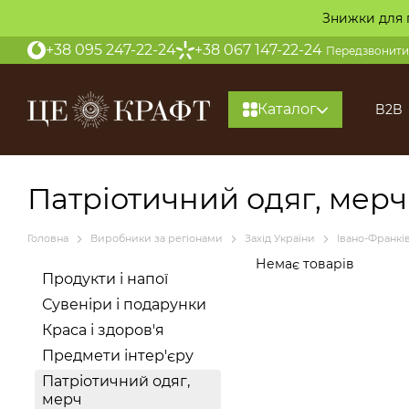
Перейти до основного контенту
Знижки для 
+38 095 247-22-24
+38 067 147-22-24
Передзвонити
Каталог
B2B
Патріотичний одяг, мерч
Головна
Виробники за регіонами
Захід України
Івано-Франк
Немає товарів
Продукти і напої
Сувеніри і подарунки
Краса і здоров'я
Предмети інтер'єру
Патріотичний одяг,
мерч