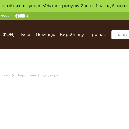
постійних покупців! 50% від прибутку йде на благодійний ф
 вам?
ФОНД
Блог
Покупцю
Виробнику
Про нас
івщина
Патріотичний одяг, мерч