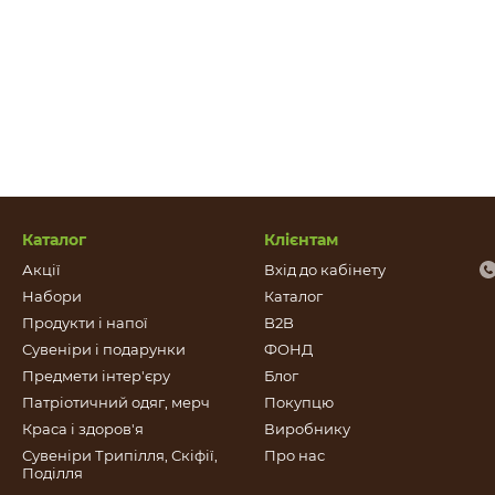
Каталог
Клієнтам
Акції
Вхід до кабінету
Набори
Каталог
Продукти і напої
B2B
Сувеніри і подарунки
ФОНД
Предмети інтер'єру
Блог
Патріотичний одяг, мерч
Покупцю
Краса і здоров'я
Виробнику
Сувеніри Трипілля, Скіфії,
Про нас
Поділля