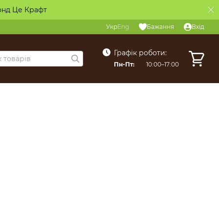
онд Це Крафт
Укр
Eng
Бажання
Вхід
Графік роботи:
Пн-Пт:
10:00–17:00