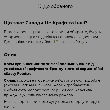
До обраного
Що таке Склади Це Крафт та Інші?
В залежності від того, які товари ви обираєте, будуть
сформовані одна чи декілька посилок для доставки.
Детальніше читайте у блоці
Доставка
або
тут
.
Опис
Крем-суп "Лисички та зимові опеньки", 150 г від
української крафтового бренду смачної корисної їжі
«Savvy Foods».
Склад:
горохове пюре сухе 64%, гриби сухі подрібнені
(лисички, опеньки зимові, їжовик гребінчастий),
цибуля суха, молоко сухе, вершки сухі, неактивні
дріжджі сухі, сіль гімалайська рожева.
Вчасна порція грибного супу може повернути віру в
життя.