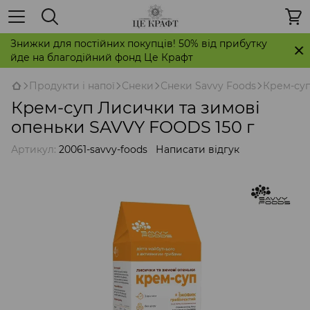
Знижки для постійних покупців! 50% від прибутку
йде на благодійний фонд Це Крафт
Продукти і напої
Снеки
Снеки Savvy Foods
Крем-суп
Крем-суп Лисички та зимові
опеньки SAVVY FOODS 150 г
Артикул:
20061-savvy-foods
Написати відгук