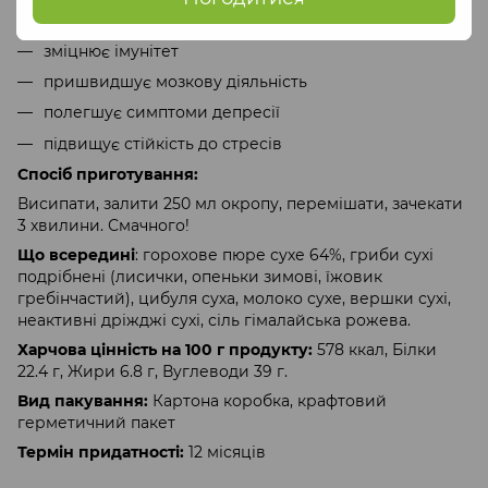
Корисні властивості:
зміцнює імунітет
пришвидшує мозкову діяльність
полегшує симптоми депресії
підвищує стійкість до стресів
Спосіб приготування:
Висипати, залити 250 мл окропу, перемішати, зачекати
3 хвилини. Смачного!
Що всередині
: горохове пюре сухе 64%, гриби сухі
подрібнені (лисички, опеньки зимові, їжовик
гребінчастий), цибуля суха, молоко сухе, вершки сухі,
неактивні дріжджі сухі, сіль гімалайська рожева.
Харчова цінність на 100 г продукту:
578 ккал, Білки
22.4 г, Жири 6.8 г, Вуглеводи 39 г.
Вид пакування:
Картона коробка, крафтовий
герметичний пакет
Термін придатності:
12 місяців