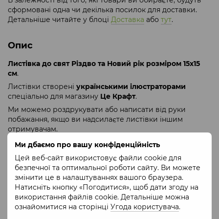
сформовані одна чи декілька посилок для доставки.
Детальніше читайте у блоці
Доставка
або
тут
.
Опис
Листівка до свят Різдво та Новий рік розміром 15х15
см
.
Листівки створені
українськими ілюстраторами
спеціально для магазину
Це Крафт
.
Ми можемо роздрукувати або написати від руки
побажання, якщо ви надсилаєте листівки іншим
отримувачам.
Купуючи у нас ви підтримуєте малих виробників і
Ми дбаємо про вашу конфіденційність
майстрів - 50% від прибутку магазину вкладаються у
Цей веб-сайт використовує файли cookie для
програми
благодійного Фонду Це Крафт
.
безпечної та оптимальної роботи сайту. Ви можете
Купуйте листівки до наших
Подарункових продуктових
змінити це в налаштуваннях вашого браузера.
наборів
аби висловити всі ваші побажання.
Натисніть кнопку «Погодитися», щоб дати згоду на
використання файлів cookie. Детальніше можна
ознайомитися на сторінці
Угода користувача
.
Характеристики