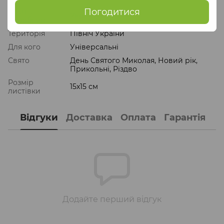
Погодитися
Країна-
Україна
виробник
Територія
Північ України
Для кого
Універсальні
Свято
День Святого Миколая, Новий рік,
Прикольні, Різдво
Розмір
15х15 см
листівки
Відгуки
Доставка
Оплата
Гарантія
Додайте перший відгук