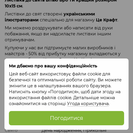
10х15 см
.
Листівки до свят створені
українськими
ілюстраторами
спеціально для магазину
Це Крафт
.
Ми можемо роздрукувати або написати від руки
побажання, якщо ви надсилаєте листівки іншим
отримувачам.
Купуючи у нас ви підтримуєте малих виробників і
майстрів - 50% від прибутку магазину вкладаються у
програми
благодійного Фонду Це Крафт
.
Ми дбаємо про вашу конфіденційність
Купуйте листівки до наших
Подарункових продуктових
наборів
аби висловити всі ваші побажання.
Цей веб-сайт використовує файли cookie для
безпечної та оптимальної роботи сайту. Ви можете
змінити це в налаштуваннях вашого браузера.
Характеристики
Натисніть кнопку «Погодитися», щоб дати згоду на
використання файлів cookie. Детальніше можна
Країна-
Україна
ознайомитися на сторінці
Угода користувача
.
виробник
Територія
Схід України
Погодитися
Для кого
Універсальні
Свято
День народження, Прикольні