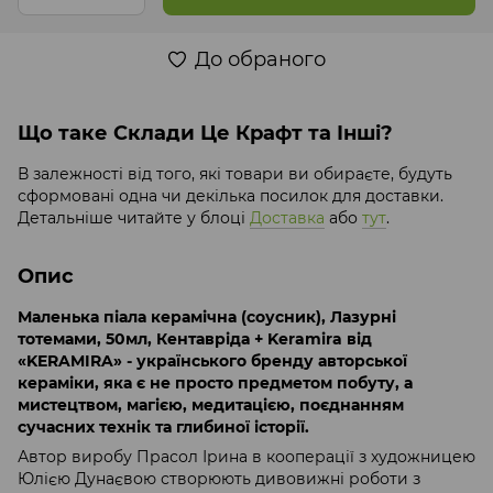
До обраного
Що таке Склади Це Крафт та Інші?
В залежності від того, які товари ви обираєте, будуть
сформовані одна чи декілька посилок для доставки.
Детальніше читайте у блоці
Доставка
або
тут
.
Опис
Маленька піала керамічна (соусник), Лазурні
тотемами, 50мл, Кентавріда + Keramira від
«KERAMIRA» - українського бренду авторської
кераміки, яка є не просто предметом побуту, а
мистецтвом, магією, медитацією, поєднанням
сучасних технік та глибиної історії.
Автор виробу Прасол Ірина в кооперації з художницею
Юлією Дунаєвою створюють дивовижні роботи з