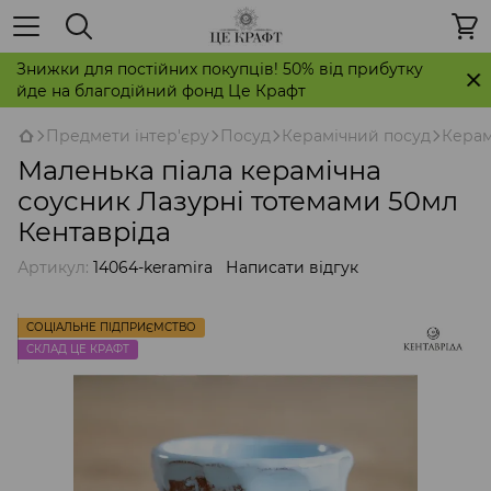
Знижки для постійних покупців! 50% від прибутку
йде на благодійний фонд Це Крафт
Предмети інтер'єру
Посуд
Керамічний посуд
Керам
Маленька піала керамічна
соусник Лазурні тотемами 50мл
Кентавріда
Артикул:
14064-keramira
Написати відгук
СОЦІАЛЬНЕ ПІДПРИЄМСТВО
СКЛАД ЦЕ КРАФТ