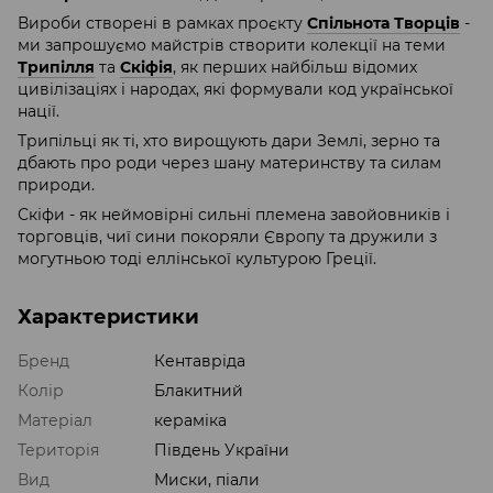
Вироби створені в рамках проєкту
Спільнота Творців
-
ми запрошуємо майстрів створити колекції на теми
Трипілля
та
Скіфія
, як перших найбільш відомих
цивілізаціях і народах, які формували код української
нації.
Трипільці як ті, хто вирощують дари Землі, зерно та
дбають про роди через шану материнству та силам
природи.
Скіфи - як неймовірні сильні племена завойовників і
торговців, чиї сини покоряли Європу та дружили з
могутньою тоді еллінської культурою Греції.
Характеристики
Бренд
Кентавріда
Колір
Блакитний
Матеріал
кераміка
Територія
Південь України
Вид
Миски, піали