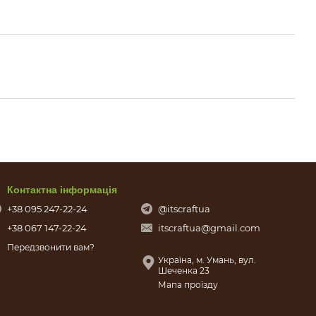
Контактна інформація
+38 095 247-22-24
@itscraftua
+38 067 147-22-24
itscraftua@gmail.com
Передзвонити вам?
Україна, м. Умань, вул.
Шеченка 23
Мапа проїзду