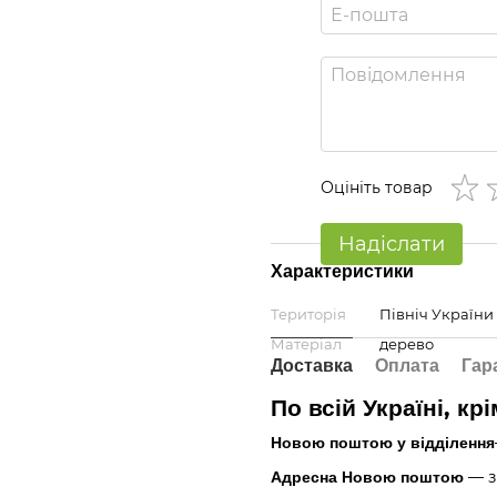
Оцініть товар
Надіслати
Характеристики
Територія
Північ України
Матеріал
дерево
Доставка
Оплата
Гар
По всій Україні, кр
Новою поштою у відділення
Адресна Новою поштою
— з