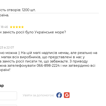
ість отворів: 1200 шт.
аїна.
в 18:46
и замість росії було Українське море?
023 в 22:07
сно можна :) На цій мапі надписів немає, але реально на
х мапах всіх виробників, що представлені в нас у
 замість росії писати те, що забажаєте. З приводу
на зателефонувати 066-898-2224 і ми затвердимо всі
країні!
ар
Увійти за допомогою