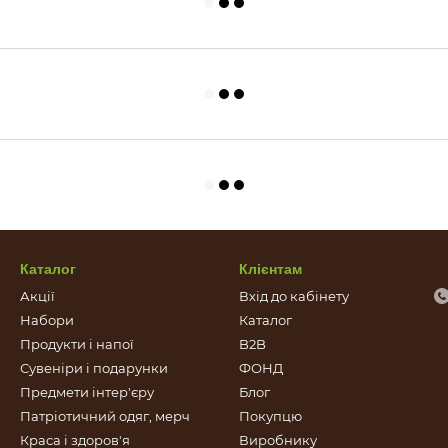
Каталог
Клієнтам
Акції
Вхід до кабінету
Набори
Каталог
Продукти і напої
B2B
Сувеніри і подарунки
ФОНД
Предмети інтер'єру
Блог
Патріотичний одяг, мерч
Покупцю
Краса і здоров'я
Виробнику