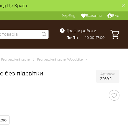
онд Це Крафт
Укр
Eng
Бажання
Вхід
Графік роботи:
Пн-Пт:
10:00–17:00
Географічні карти
Географічні карти WoodLike
e без підсвітки
Артикул
3269-1
кою