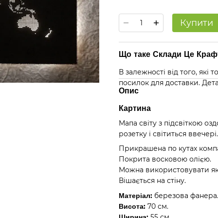
Купити
Що таке Склади Це Крафт
В залежності від того, які
посилок для доставки. Дет
Опис
Картина
Мапа світу з підсвіткою оз
розетку і світиться ввечері.
Прикрашена по кутах компа
Покрита восковою олією.
Можна використовувати як
Вішається на стіну.
Матеріал:
березова фанера
Висота:
70 см.
Ширина:
55 см.