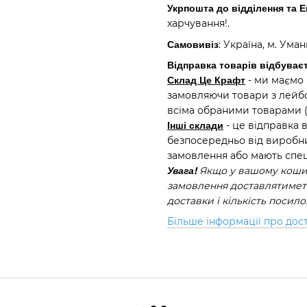
Укрпошта до відділення та 
харчування!.
Самовивіз
: Україна, м. Ума
Відправка товарів відбуваєт
Склад Це Крафт
- ми маємо 
замовляючи товари з лейбо
всіма обраними товарами 
Інші склади
- це відправка 
безпосередньо від виробни
замовлення або мають спец
Увага!
Якщо у вашому кошик
замовлення доставлятиметь
доставки і кількість посил
Більше інформації про дос