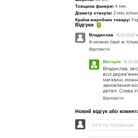
Товщина фанери:
4 мм.
Діаметр отворів:
2 мм, кільк
Країна-виробник товару:
Укр
Відгуки
1
Владислав
16.02.2023 
А можно таке ж тільк
Відповісти
Вікторія
16.02.2
Владислав, зві
всіх дерев'яни
магазині, можна
замовлення мож
деталі. Слава У
Відповісти
Новий відгук або комент