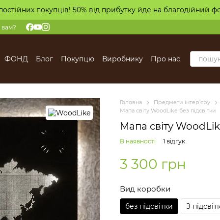
постійних покупців! 50% від прибутку йде на благодійний ф
 вам?
ФОНД
Блог
Покупцю
Виробнику
Про нас
Головна
Предмети інтер'єру
Мапа світу WoodLike без підсвітки
Мапа світу WoodLik
В наявності
1 відгук
3 300 грн
Вид коробки
без підсвітки
З підсвіт