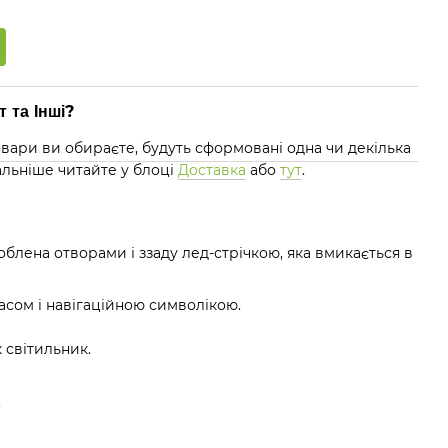
 та Інші?
 товари ви обираєте, будуть сформовані одна чи декілька
альніше читайте у блоці
Доставка
або
тут
.
доблена отворами і ззаду лед-стрічкою, яка вмикається в
сом і навігаційною символікою.
 світильник.
.