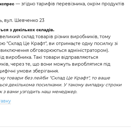
Експрес
— згідно тарифів перевізника, окрім продуктів
нь, вул. Шевченко 23
ься з декількох складів.
великий склад товарів різних виробників, тому
ю "Склад Це Крафт", ви отримаєте одну посилку зі
(виключення обговорюються адміністратором).
від виробника. Такі товари відправляються
ків, через те, що вони можуть вироблятися під
ифічні умови зберігання.
у товари без лейби "Склад Це Крафт", то ваше
ся декількома посилками. У такому випадку строки
ок з вами узгодить наш менеджер.
тавку