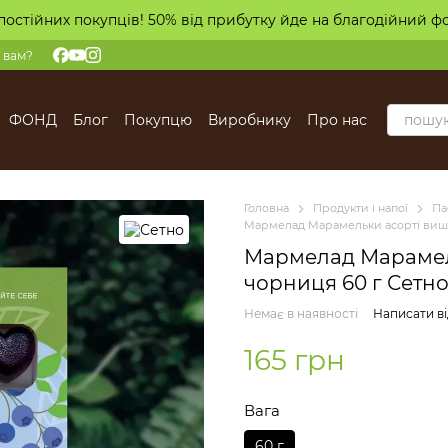
постійних покупців! 50% від прибутку йде на благодійний ф
 вам?
ФОНД
Блог
Покупцю
Виробнику
Про нас
Головна
Продукти і напої
Па
Мармелад Марамельки асорті вишн
Мармелад Марамел
чорниця 60 г Сетн
Немає в наявності
Написати ві
165 грн
Вага
60 г