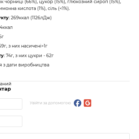
 чорниці (66%), цукор (15%), глюкозний сироп (15%),
монна кислота (1%), сіль (<1%).
укту
: 269ккал (1126лДж)
44ккал
65г
,69г, з них насичені>1г
ту
: 74г, з них цукри - 62г
ця з дати виробництва
ваний
нтар
Увійти за допомогою