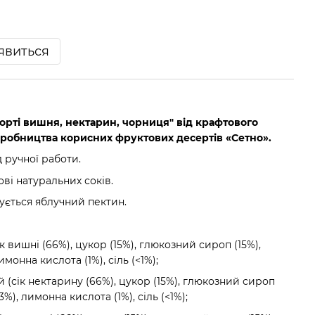
'явиться
рті вишня, нектарин, чорниця" від крафтового
иробництва корисних фруктових десертів «Сетно».
 ручної работи.
ві натуральних соків.
ується яблучний пектин.
вишні (66%), цукор (15%), глюкозний сироп (15%),
монна кислота (1%), сіль (<1%);
(сік нектарину (66%), цукор (15%), глюкозний сироп
3%), лимонна кислота (1%), сіль (<1%);