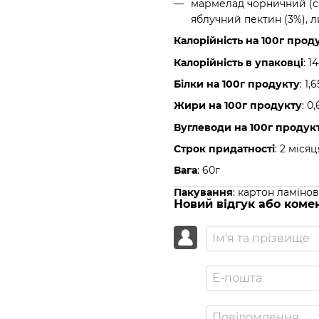
мармелад чорничний (сік
яблучний пектин (3%), ли
Калорійність на 100г прод
Калорійність в упаковці
: 1
Білки на 100г продукту
: 1,
Жири на 100г продукту
: 0
Вуглеводи на 100г продук
Строк придатності
: 2 міся
Вага
: 60г
Пакування
: картон ламіно
Новий відгук або коме