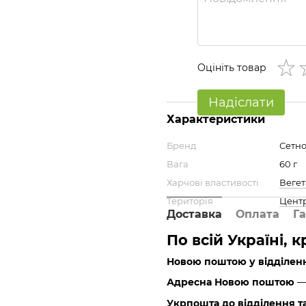
Оцініть товар
Надіслати
Характеристики
Бренд
Сетн
Вага
60 г
Харчові властивості
Веге
Територія
Цент
Доставка
Оплата
Га
По всій Україні, 
Новою поштою у відділен
Адресна Новою поштою
— 
Укрпошта до відділення т