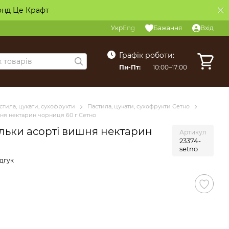
онд Це Крафт
Укр
Eng
Бажання
Вхід
Графік роботи:
Пн-Пт:
10:00–17:00
стила, цукати, сухофрукти
Пастила, цукати, сухофрукти Сетно
я нектарин чорниця 60 г Сетно
ьки асорті вишня нектарин
Артикул
23374-
о
setno
дгук