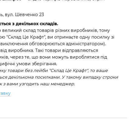
нь, вул. Шевченко 23
ться з декількох складів.
 великий склад товарів різних виробників, тому
ю "Склад Це Крафт", ви отримаєте одну посилку зі
(виключення обговорюються адміністратором).
 від виробника. Такі товари відправляються
ків, через те, що вони можуть вироблятися під
ифічні умови зберігання.
у товари без лейби "Склад Це Крафт", то ваше
ся декількома посилками. У такому випадку строки
ок з вами узгодить наш менеджер.
тавку