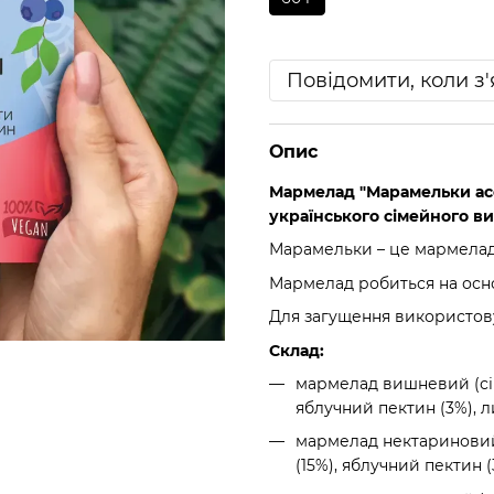
Повідомити, коли з
Опис
Мармелад "Марамельки асо
українського сімейного в
Марамельки – це мармелад
Мармелад робиться на осно
Для загущення використов
Склад:
мармелад вишневий (сік 
яблучний пектин (3%), ли
мармелад нектариновий 
(15%), яблучний пектин (