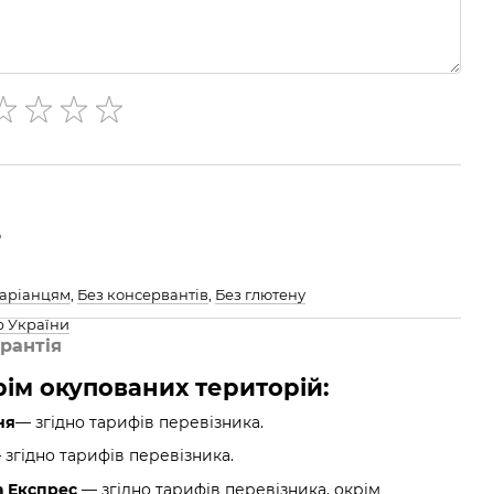
о
таріанцям
,
Без консервантів
,
Без глютену
р України
рантія
крім окупованих територій:
ня
— згідно тарифів перевізника.
згідно тарифів перевізника.
а Експрес
— згідно тарифів перевізника, окрім