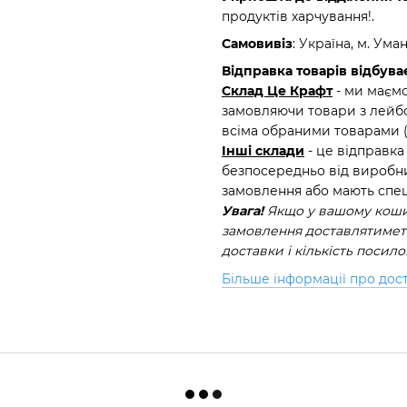
продуктів харчування!.
Самовивіз
: Україна, м. Ума
Відправка товарів відбуває
Склад Це Крафт
- ми маємо
замовляючи товари з лейбо
всіма обраними товарами 
Інші склади
- це відправка
безпосередньо від виробни
замовлення або мають спец
Увага!
Якщо у вашому кошик
замовлення доставлятиметь
доставки і кількість посил
Більше інформації про дос