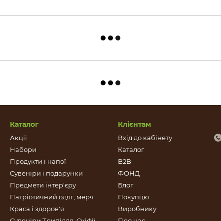
Каталог
Клієнтам
Акції
Вхід до кабінету
Набори
Каталог
Продукти і напої
B2B
Сувеніри і подарунки
ФОНД
Предмети інтер'єру
Блог
Патріотичний одяг, мерч
Покупцю
Краса і здоров'я
Виробнику
Сувеніри Трипілля, Скіфії,
Про нас