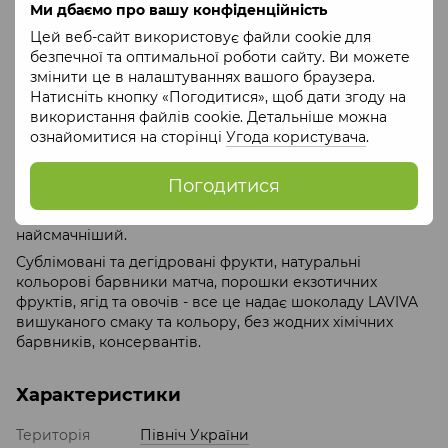
Ми дбаємо про вашу конфіденційність
Вага
: 90 г
Цей веб-сайт використовує файли cookie для
Вміст продуктів
: какао-олія, терте какао, сухе
безпечної та оптимальної роботи сайту. Ви можете
незбиране молоко, тростинний цукор, натуральні
змінити це в налаштуваннях вашого браузера.
лецитин і ваніль, арахіс, журавлина.
Натисніть кнопку «Погодитися», щоб дати згоду на
Склад
: шоколад молочний, арахіс, журавлина.
використання файлів cookie. Детальніше можна
ознайомитися на сторінці
Угода користувача
.
Термін зберігання
: 18 місяців
Розмір коробки
: 160/80/13 см
Погодитися
Основою продукції бренду LAVIVA є бельгійський
шоколад Callebaut, визнаний у світі як найякісніший та
найсмачніший.
Сублімовані та дегідровані фрукти, натуральні
кольорові барвники матча, порошки екзотичних
фруктів, ягід та овочів - все це надає шоколаду LAVIVA
вишуканого смаку та кольору, без жодних хімічних
барвників, консервантів.
Характеристики
Територія
Північ України