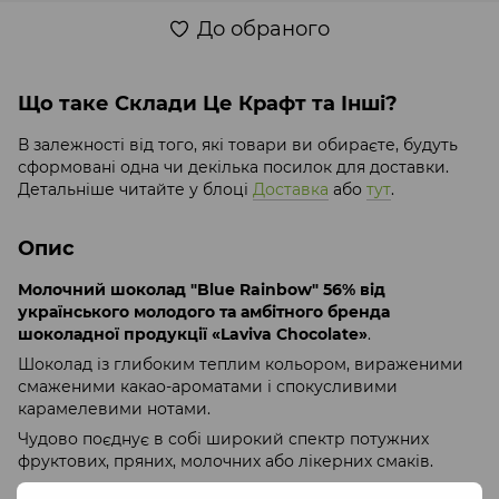
До обраного
Що таке Склади Це Крафт та Інші?
В залежності від того, які товари ви обираєте, будуть
сформовані одна чи декілька посилок для доставки.
Детальніше читайте у блоці
Доставка
або
тут
.
Опис
Молочний шоколад "Blue Rainbow" 56% від
українського молодого та амбітного бренда
шоколадної продукції «Laviva Chocolate»
.
Шоколад із глибоким теплим кольором, вираженими
смаженими какао-ароматами і спокусливими
карамелевими нотами.
Чудово поєднує в собі широкий спектр потужних
фруктових, пряних, молочних або лікерних смаків.
Калорійність
: на 100 гр продукту 549 ккал