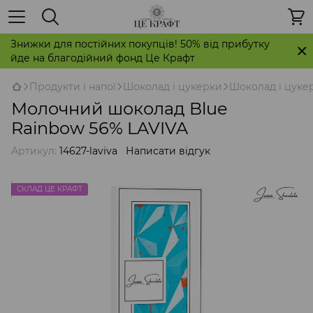
Знижки для постійних покупців! 50% від прибутку
йде на благодійний фонд Це Крафт
Продукти і напої
Шоколад і цукерки
Шоколад і цукер
Молочний шоколад Blue
Rainbow 56% LAVIVA
Артикул:
14627-laviva
Написати відгук
СКЛАД ЦЕ КРАФТ