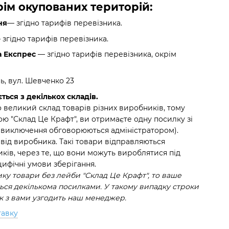
крім окупованих територій:
ня
— згідно тарифів перевізника.
згідно тарифів перевізника.
а Експрес
— згідно тарифів перевізника, окрім
нь, вул. Шевченко 23
ться з декількох складів.
 великий склад товарів різних виробників, тому
ю "Склад Це Крафт", ви отримаєте одну посилку зі
(виключення обговорюються адміністратором).
 від виробника. Такі товари відправляються
ків, через те, що вони можуть вироблятися під
ифічні умови зберігання.
у товари без лейби "Склад Це Крафт", то ваше
ся декількома посилками. У такому випадку строки
ок з вами узгодить наш менеджер.
тавку