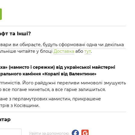
фт та Інші?
 товари ви обираєте, будуть сформовані одна чи декілька
альніше читайте у блоці
Доставка
або
тут
.
ха» (намисто і сережки) від української майстерні
урального каміння «Коралі від Валентини»
птимістів. Його райдужні переливи мимоволі змушують
що все погане минеться, а все гарне залишиться.
бране з перламутрових намистин, прикрашене
трів з Косівщини.
нтар
Увійти за допомогою