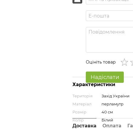
Оцініть товар
Надіслати
Характеристики
Територія
Захід України
Матеріал
перламутр
Розмір
40 см
Колір
Білий
Доставка
Оплата
Га