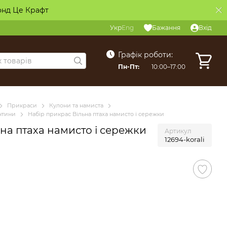
онд Це Крафт
Укр
Eng
Бажання
Вхід
Графік роботи:
Пн-Пт:
10:00–17:00
Прикраси
Кулони та намиста
ентини
Набір прикрас Вільна птаха намисто і сережки
на птаха намисто і сережки
Артикул
12694-korali