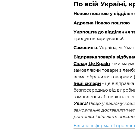
По всій Україні, 
Новою поштою у відділен
Адресна Новою поштою
— 
Укрпошта до відділення т
продуктів харчування!.
Самовивіз
: Україна, м. Ума
Відправка товарів відбуває
Склад Це Крафт
- ми маємо
замовляючи товари з лейбо
всіма обраними товарами 
Інші склади
- це відправка
безпосередньо від виробни
замовлення або мають спец
Увага!
Якщо у вашому кошик
замовлення доставлятиметь
доставки і кількість посил
Більше інформації про дос