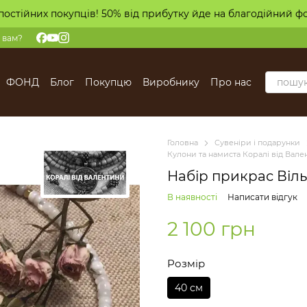
постійних покупців! 50% від прибутку йде на благодійний ф
 вам?
ФОНД
Блог
Покупцю
Виробнику
Про нас
Головна
Сувеніри і подарунки
Кулони та намиста Коралі від Вал
Набір прикрас Віль
В наявності
Написати відгук
2 100 грн
Розмір
40 см