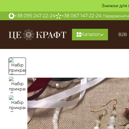
Перейти до основного контенту
Знижки для 
+38 095 247-22-24
+38 067 147-22-24
Передзвонити
Каталог
B2B