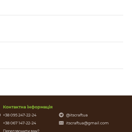
Контактна інформація
+38 095 247-22-24
@itscraftua
+38 067 147-22-24
itscraftua@gmail.com
Передзвонити вам?