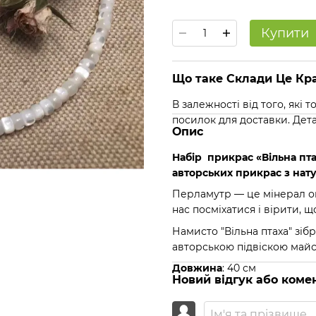
Купити
Що таке Склади Це Кра
В залежності від того, які
посилок для доставки. Дет
Опис
Набір прикрас «Вільна пта
авторських прикрас з нат
Перламутр — це мінерал о
нас посміхатися і вірити, 
Намисто "Вільна птаха" зі
авторською підвіскою майс
Довжина
: 40 см
Новий відгук або коме