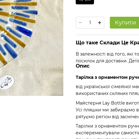
Купити
Що таке Склади Це Кра
В залежності від того, які
посилок для доставки. Дет
Опис
Тарілка з орнаментом руч
від української сімейної м
використаних скляних пляшо
Майстерня Lay Bottle виго
Усі пляшки ми забираємо в 
рятуємо регіон від засміче
Тарілки з орнаментом ручно
експерементували самостій