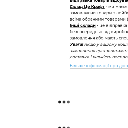
Відправка товарів відбуває
Склад Це Крафт
- ми маємо
замовляючи товари з лейбо
всіма обраними товарами 
Інші склади
- це відправка
безпосередньо від виробни
замовлення або мають спец
Увага!
Якщо у вашому кошик
замовлення доставлятиметь
доставки і кількість посил
Більше інформації про дос