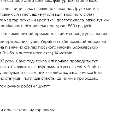
ається, щоб стати цільною, фактурною тарілочкою.
ся два види скла: пляшкове і віконне. Друге ми теж
ьких сіл і міст, адже утилізація віконного скла є
 над тарілочками кропітка і довготривала, адже тут ми
і випікання в різних температурах ~860 градусів.
очці символічний орнамент, який є справді унікальним.
еми природних чудес України і найвідоміший водоспад
на північних схилах гірського масиву Боржавських
 Гимба, а висота його сягає 14 метрів.
93 року. Саме тоді група хіпі почала проводити тут
ього з’їжджаються неформали з усього світу. У ніч на
у відбуваються захоплюючі дійства, запалюється 5-ти
их статусів і поглядів стають єдиними з природою.
том ручної роботи “Шипіт”
 орнаментальну тарілку як: