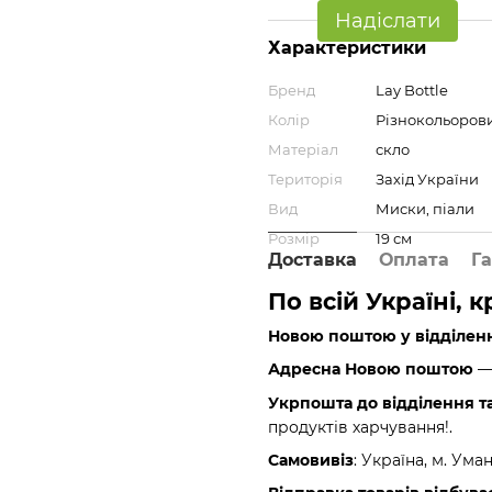
Надіслати
Характеристики
Бренд
Lay Bottle
Колір
Різнокольоров
Матеріал
скло
Територія
Захід України
Вид
Миски, піали
Розмір
19 см
Доставка
Оплата
Га
По всій Україні, 
Новою поштою у відділен
Адресна Новою поштою
— 
Укрпошта до відділення т
продуктів харчування!.
Самовивіз
: Україна, м. Ума