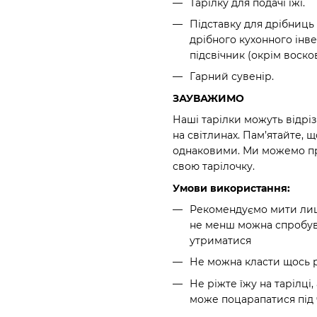
Тарілку для подачі їжі.
Підставку для дрібниць 
дрібного кухонного інв
підсвічник (окрім восков
Гарний сувенір.
ЗАУВАЖИМО
Наші тарілки можуть відріз
на світлинах. Пам’ятайте, 
однаковими. Ми можемо при
свою тарілочку.
Умови використання:
Рекомендуємо мити лише
не менш можна спробув
утриматися
Не можна класти щось р
Не ріжте їжу на тарілц
може поцарапатися під