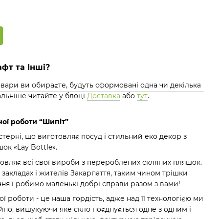
фт та Інші?
 товари ви обираєте, будуть сформовані одна чи декілька
альніше читайте у блоці
Доставка
або
тут
.
ної роботи “Шипіт”
астерні, що виготовляє посуд і стильний еко декор з
к «Lay Bottle».
товляє всі свої вироби з перероблених скляних пляшок.
закладах і жителів Закарпаття, таким чином трішки
ння і робимо маленькі добрі справи разом з вами!
ї роботи - це наша гордість, адже над її технологією ми
но, вишукуючи яке скло поєднується одне з одним і