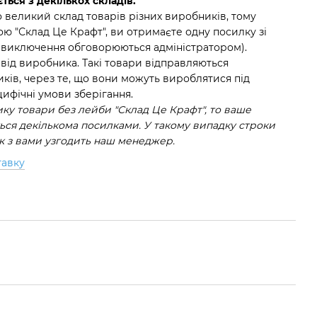
ться з декількох складів.
 великий склад товарів різних виробників, тому
ю "Склад Це Крафт", ви отримаєте одну посилку зі
(виключення обговорюються адміністратором).
 від виробника. Такі товари відправляються
ків, через те, що вони можуть вироблятися під
ифічні умови зберігання.
у товари без лейби "Склад Це Крафт", то ваше
ся декількома посилками. У такому випадку строки
ок з вами узгодить наш менеджер.
тавку