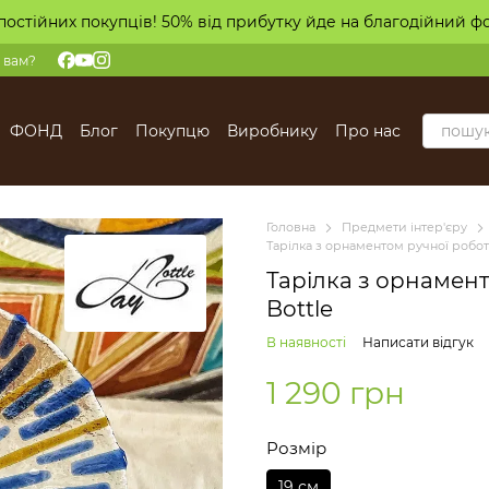
постійних покупців! 50% від прибутку йде на благодійний ф
 вам?
ФОНД
Блог
Покупцю
Виробнику
Про нас
Головна
Предмети інтер'єру
Тарілка з орнаментом ручної робот
Тарілка з орнамент
Bottle
В наявності
Написати відгук
1 290 грн
Розмір
19 см