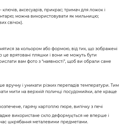
- ключів, аксесуарів, прикрас; тримач для ложок і
ентарю; можна використовувати як мильницю;
их свічок).
нятися за кольором або формою, від тих, що зображені
що це врятовані пляшки і вони не можуть бути
слати вам фото з “наявності”, щоб ви обрали саме
 вручну і уникати різких перепадів температури. Тим
ати мити на верхній поличці посудомийки, але краще
озпечене, гарячу картоплю пюре, випічку з печі
і, адже використане скло деформується не вперше і
 час шкрябання металевими предметами.