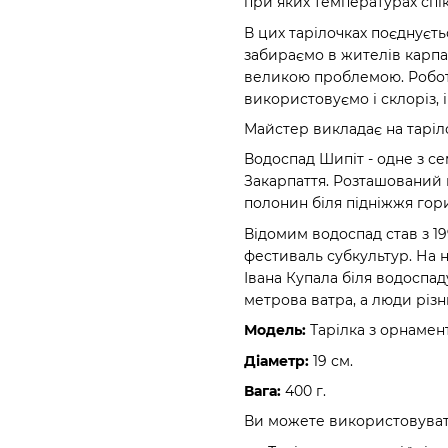
при яких температурах спік
В цих тарілочках поєднуєть
забираємо в жителів карпатс
великою проблемою. Робота
використовуємо і склоріз, 
Майстер викладає на таріл
Водоспад Шипіт - одне з с
Закарпаття. Розташований 
полонин біля підніжжя гори
Відомим водоспад став з 19
фестиваль субкультур. На н
Івана Купала біля водоспад
метрова ватра, а люди різн
Модель:
Тарілка з орнамен
Діаметр:
19 см.
Вага:
400 г.
Ви можете використовувати