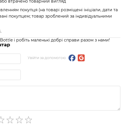
або втрачено товарний вигляд
вленням покупця (на товарі розміщені ініціали, дати та
ані покупцем; товар зроблений за індивідуальними
.
ottle і робіть маленькі добрі справи разом з нами!
нтар
Увійти за допомогою