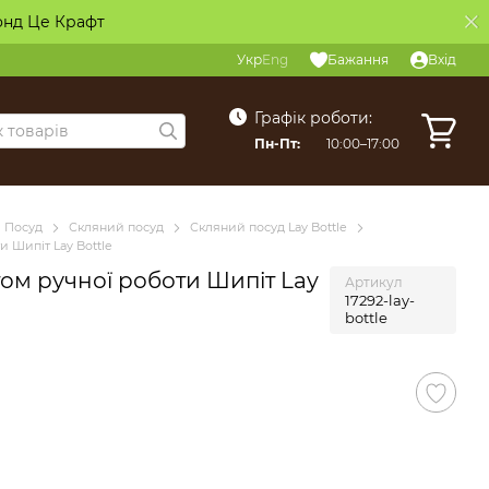
онд Це Крафт
Укр
Eng
Бажання
Вхід
Графік роботи:
Пн-Пт:
10:00–17:00
Посуд
Скляний посуд
Скляний посуд Lay Bottle
и Шипіт Lay Bottle
ом ручної роботи Шипіт Lay
Артикул
17292-lay-
bottle