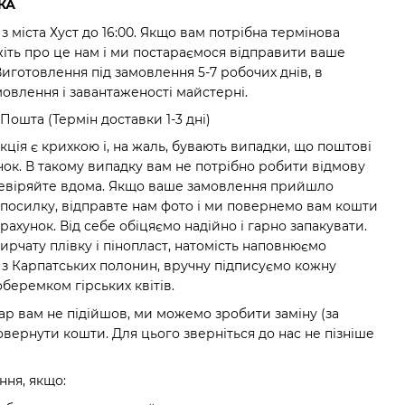
КА
з міста Хуст до 16:00. Якщо вам потрібна термінова
жіть про це нам і ми постараємося відправити ваше
готовлення під замовлення 5-7 робочих днів, в
амовлення і завантаженості майстерні.
Пошта (Термін доставки 1-3 дні)
ція є крихкою і, на жаль, бувають випадки, що поштові
чок. В такому випадку вам не потрібно робити відмову
еревіряйте вдома. Якщо ваше замовлення прийшло
посилку, відправте нам фото і ми повернемо вам кошти
рахунок. Від себе обіцяємо надійно і гарно запакувати.
рчату плівку і пінопласт, натомість наповнюємо
з Карпатських полонин, вручну підписуємо кожну
беремком гірських квітів.
ар вам не підійшов, ми можемо зробити заміну (за
вернути кошти. Для цього зверніться до нас не пізніше
ня, якщо: