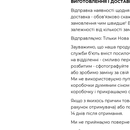
ВИГОТОВЛЕННЯ І ДОСТАВ
Відправка наявності щодня 
доставка - обов’язково ска
замовлення чим швидше! Ви
залежності від кількості з
Відправляємо: Тільки Нова 
Зауважимо, що наша продук
служби б’ють вміст посило
на відділенні - сміливо п
розбитим - сфотографуйте 
або зробимо заміну за свій 
Ми не використовуємо пупи
коробочки духмяним сіном 
коробочку і прикрашаємо о
Якщо з якихось причин тов
рахунок отримувача) або по
14 днів після отримання.
Ми не приймаємо повернен