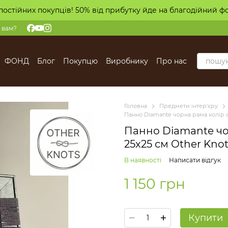
постійних покупців! 50% від прибутку йде на благодійний ф
 вам?
ФОНД
Блог
Покупцю
Виробнику
Про нас
Головна
Предмети інтер'єру
Панно Diamante чорна рама колір с
Панно Diamante чо
25х25 см Other Kno
В наявності
Написати відгук
1 150 грн
Купити