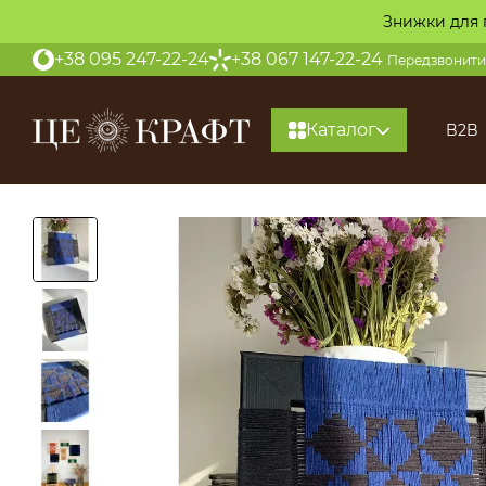
Перейти до основного контенту
Знижки для 
+38 095 247-22-24
+38 067 147-22-24
Передзвонити
Каталог
B2B