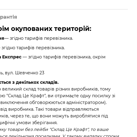
рантія
крім окупованих територій:
ня
— згідно тарифів перевізника.
згідно тарифів перевізника.
а Експрес
— згідно тарифів перевізника, окрім
нь, вул. Шевченко 23
ться з декількох складів.
 великий склад товарів різних виробників, тому
ю "Склад Це Крафт", ви отримаєте одну посилку зі
(виключення обговорюються адміністратором).
 від виробника. Такі товари відправляються
ків, через те, що вони можуть вироблятися під
ифічні умови зберігання.
у товари без лейби "Склад Це Крафт", то ваше
ся декількома посилками. У такому випадку строки