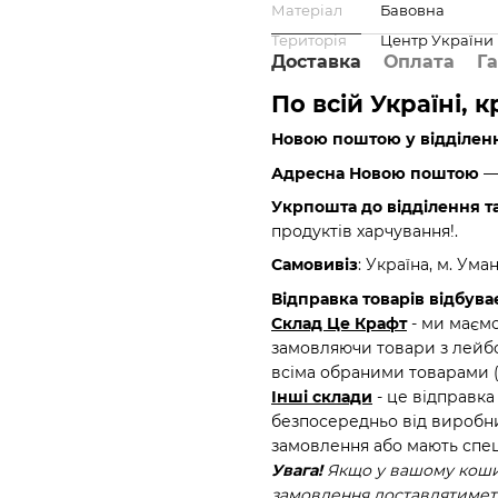
Матеріал
Бавовна
Територія
Центр України
Доставка
Оплата
Га
По всій Україні, 
Новою поштою у відділен
Адресна Новою поштою
— 
Укрпошта до відділення т
продуктів харчування!.
Самовивіз
: Україна, м. Ума
Відправка товарів відбуває
Склад Це Крафт
- ми маємо
замовляючи товари з лейбо
всіма обраними товарами 
Інші склади
- це відправка
безпосередньо від виробни
замовлення або мають спец
Увага!
Якщо у вашому кошик
замовлення доставлятиметь