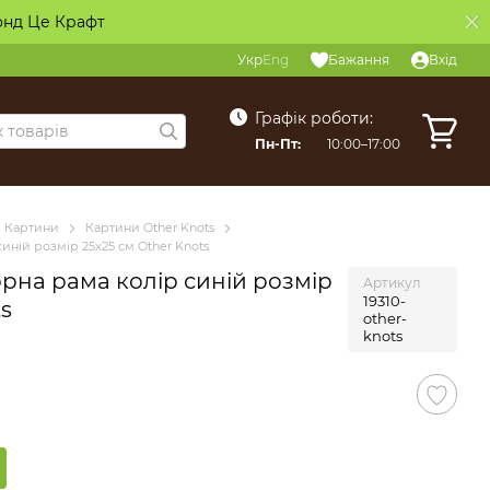
онд Це Крафт
Укр
Eng
Бажання
Вхід
Графік роботи:
Пн-Пт:
10:00–17:00
Картини
Картини Other Knots
иній розмір 25х25 см Other Knots
рна рама колір синій розмір
Артикул
19310-
ts
other-
knots