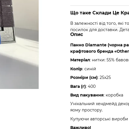
Що таке Склади Це Кра
В залежності від того, які
посилок для доставки. Дет
Опис
Панно Diamante (чорна рама
крафтового бренда «Other
Матеріал
: нитки: 55% бавов
Колір
: синій
Розміри (см)
: 25х25
Вага (г)
: 400
Вид пакування
: коробка
Унікальний хендмейд деко
яому простору.
Купуючи авторські вироб
Важливо!