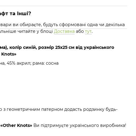
фт та Інші?
 товари ви обираєте, будуть сформовані одна чи декілька
альніше читайте у блоці
Доставка
або
тут
.
), колір синій, розмір 25х25 см від українського
 Knots»
на, 45% акрил; рама: сосна
р з геометричним патерном додасть родзинку будь-
и
«Other Knots»
Ви підтримуєте українського виробника!