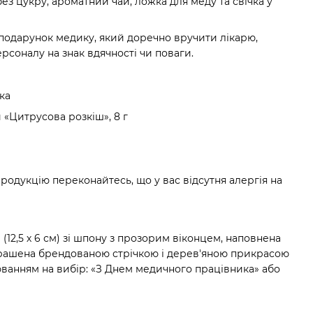
без цукру, ароматний чай, ложка для меду та свічка у
подарунок медику, який доречно вручити лікарю,
рсоналу на знак вдячності чи поваги.
ка
 «Цитрусова розкіш», 8 г
родукцію переконайтесь, що у вас відсутня алергія на
 (12,5 х 6 см) зі шпону з прозорим віконцем, наповнена
рашена брендованою стрічкою і дерев'яною прикрасою
іюванням на вибір: «З Днем медичного працівника» або