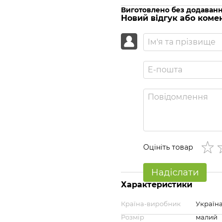
Виготовлено без додаван
Новий відгук або коме
Оцініть товар
Надіслати
Характеристики
Країна-виробник
Україн
Розмір
малий