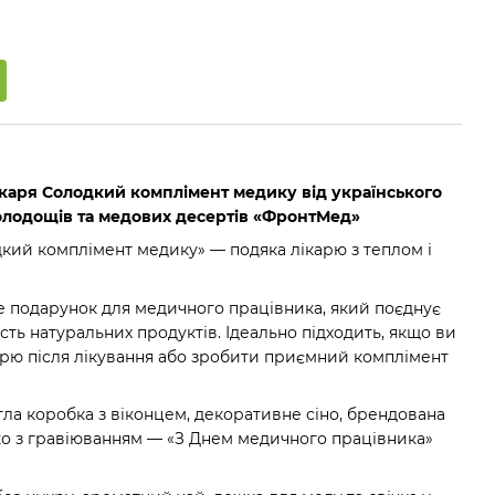
каря Солодкий комплімент медику від українського
олодощів та медових десертів «ФронтМед»
ий комплімент медику» — подяка лікарю з теплом і
 подарунок для медичного працівника, який поєднує
сть натуральних продуктів. Ідеально підходить, якщо ви
арю після лікування або зробити приємний комплімент
а коробка з віконцем, декоративне сіно, брендована
чко з гравіюванням — «З Днем медичного працівника»