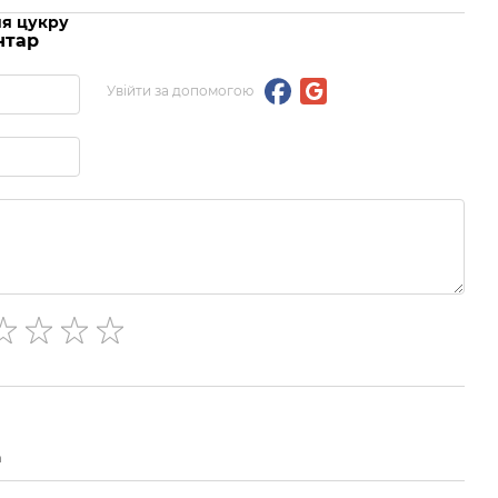
ня цукру
нтар
Увійти за допомогою
а