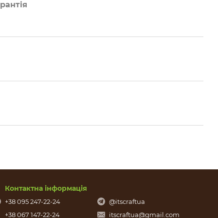
рантія
Контактна інформація
+38 095 247-22-24
@itscraftua
+38 067 147-22-24
itscraftua@gmail.com