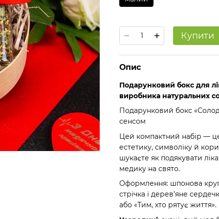
Купити
Опис
Подарунковий бокс для лі
виробника натуральних с
Подарунковий бокс «Солодк
сенсом
Цей компактний набір — це
естетику, символіку й кори
шукаєте як подякувати лік
медику на свято.
Оформлення: шпонова кругл
стрічка і дерев’яне серде
або «Тим, хто рятує життя».