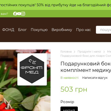
постійних покупців! 50% від прибутку йде на благодійний ф
 вам?
ФОНД
Блог
Покупцю
Виробнику
Про нас
Головна
Продукти і напої
М
Подарунковий бокс для лікаря Со
Подарунковий бокс
комплімент медик
В наявності
Написати відгук
503 грн
Розмір
малий