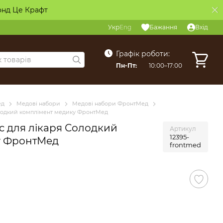
онд Це Крафт
Укр
Eng
Бажання
Вхід
Графік роботи:
Пн-Пт:
10:00–17:00
ед
Медові набори
Медові набори ФронтМед
лодкий комплімент медику ФронтМед
 для лікаря Солодкий
Артикул
12395-
у ФронтМед
frontmed