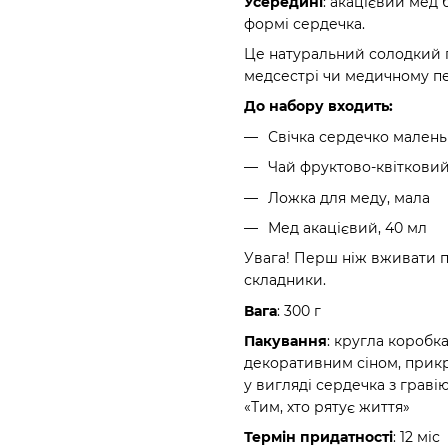
Усередині
: акацієвий мед 
формі сердечка.
Це натуральний солодкий 
медсестрі чи медичному пе
До набору входить:
Свічка сердечко малень
Чай фруктово-квітковий
Ложка для меду, мала
Мед акацієвий, 40 мл
Увага! Перш ніж вживати п
складники.
Вага
: 300 г
Пакування
: кругла коробка
декоративним сіном, прик
у вигляді сердечка з грав
«Тим, хто рятує життя»
Термін придатності
: 12 міс