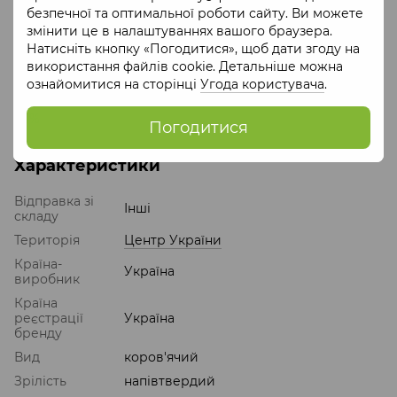
безпечної та оптимальної роботи сайту. Ви можете
бактеріальна, сичужний фермент, хлористий кальцій,
змінити це в налаштуваннях вашого браузера.
сіль харчова. Може містити сліди горіхів, гірчиці.
Натисніть кнопку «Погодитися», щоб дати згоду на
Особливі умови зберігання
: від 0◦С до 6ºС та відносній
використання файлів cookie. Детальніше можна
вологості 80%-90% фасований 20 діб.
ознайомитися на сторінці
Угода користувача
.
Енергетична цінність
: 1695 кДж / 408 ккал, жирність
45%
Погодитися
Характеристики
Відправка зі
Інші
складу
Територія
Центр України
Країна-
Україна
виробник
Країна
реєстрації
Україна
бренду
Вид
коров'ячий
Зрілість
напівтвердий