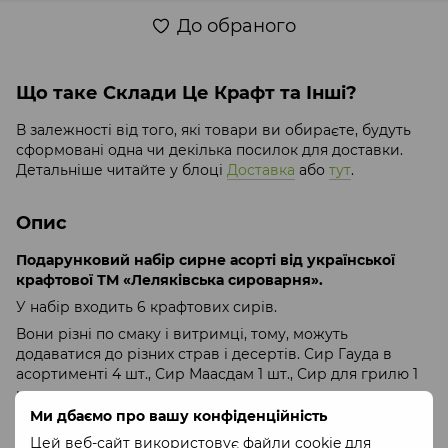
До обраного
Що таке Склади Це Крафт та Інші?
В залежності від того, які товари ви обираєте, будуть
сформовані одна чи декілька посилок для доставки.
Детальніше читайте у блоці
Доставка
або
тут
.
Опис
Подарунковий набір сирне асорті від української
крафтової ТМ «Леляківська сироварня».
У набір входить 6 крафтових сирів.
Вони різні по смаку і витримці, тому, можуть
додаватися до різних страв і десертів. Сир Гауда в
асортименті 4 шт., Сир Маасдам 1 шт., Сир для грилю 1
шт.
Ми дбаємо про вашу конфіденційність
Вага 1 шматка сиру близько 250 г.
Цей веб-сайт використовує файли cookie для
Склад
: молоко коров’яче пастеризоване, закваска