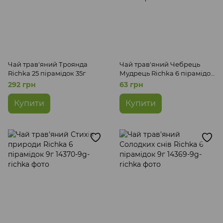
Чай трав'яний Троянда
Чай трав'яний Чебрець
Richka 25 пірамідок 35г
Мудрець Richka 6 пірамідок
9г
292 грн
63 грн
Купити
Купити