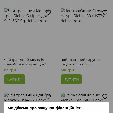
Чай трав'яний Мелодія
Чай трав'яний Струнка
трав Richka 6 пірамідок 9г
фігура Richka 50 г
63 грн
310 грн
Купити
Купити
Ми дбаємо про вашу конфіденційність