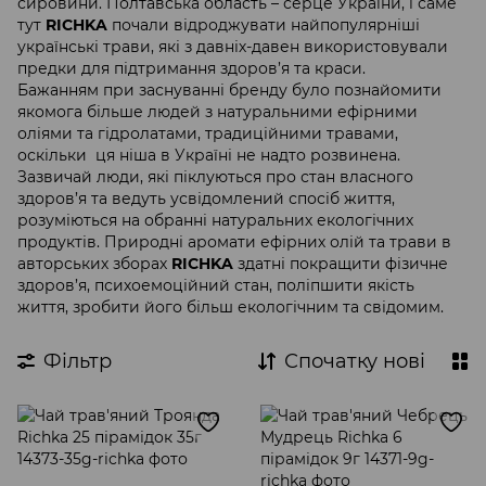
сировини. Полтавська область – серце України, і саме
тут
RICHKA
почали відроджувати найпопулярніші
українські трави, які з давніх-давен використовували
предки для підтримання здоров’я та краси.
Бажанням при заснуванні бренду було познайомити
якомога більше людей з натуральними ефірними
оліями та гідролатами, традиційними травами,
оскільки ця ніша в Україні не надто розвинена.
Зазвичай люди, які піклуються про стан власного
здоров’я та ведуть усвідомлений спосіб життя,
розуміються на обранні натуральних екологічних
продуктів. Природні аромати ефірних олій та трави в
авторських зборах
RICHKA
здатні покращити фізичне
здоров’я, психоемоційний стан, поліпшити якість
життя, зробити його більш екологічним та свідомим.
Фільтр
Спочатку нові