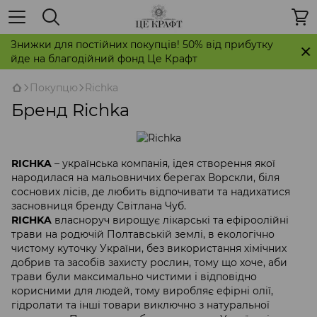
Знижки для постійних покупців! 50% від прибутку
йде на благодійний фонд Це Крафт
Покупцю
Richka
Бренд Richka
RICHKA
– українська компанія, ідея створення якої
народилася на мальовничих берегах Ворскли, біля
соснових лісів, де любить відпочивати та надихатися
засновниця бренду Світлана Чуб.
RICHKA
власноруч вирощує лікарські та ефіроолійні
трави на родючій Полтавській землі, в екологічно
чистому куточку України, без використання хімічних
добрив та засобів захисту рослин, тому що хоче, аби
трави були максимально чистими і відповідно
корисними для людей, тому виробляє ефірні олії,
гідролати та інші товари виключно з натуральної