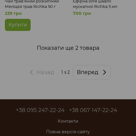
Чай трав'яний розсипний
Ефірна олія шавлії
Мелодія трав Richka 50 г
мускатної Richka 5 мл
239 грн
700 грн
Купити
Показати ще 2 товара
Назад
Вперед
1
з 2
+38 095 247-22-24
+38 067 147-22-24
Контакти
Повна версія сайту