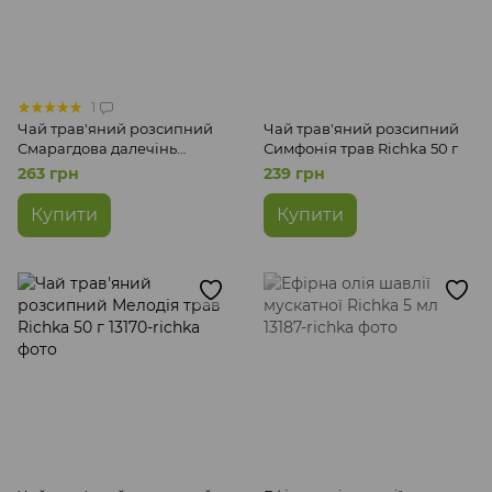
1
Чай трав'яний розсипний
Чай трав'яний розсипний
Смарагдова далечінь
Симфонія трав Richka 50 г
Richka 50 г
263 грн
239 грн
Купити
Купити