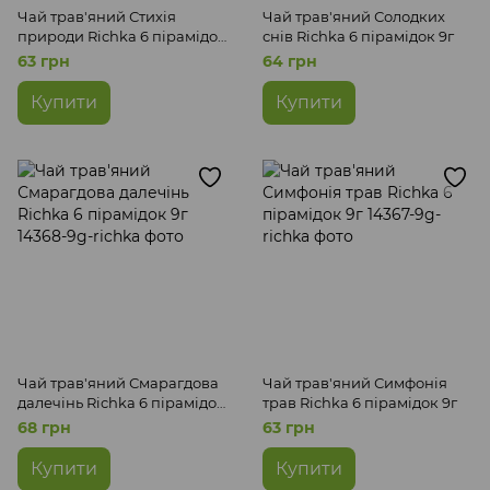
Чай трав'яний Стихія
Чай трав'яний Солодких
природи Richka 6 пірамідок
снів Richka 6 пірамідок 9г
9г
63 грн
64 грн
Купити
Купити
Чай трав'яний Смарагдова
Чай трав'яний Симфонія
далечінь Richka 6 пірамідок
трав Richka 6 пірамідок 9г
9г
68 грн
63 грн
Купити
Купити