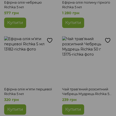
Ефірна олія чебрецю
Ефірна олія полину гіркого
Richka 5 мл
Richka 5 мл
577 грн
1 280 грн
Купити
Купити
Ефірна олія м'яти перцевої
Чай трав'яний розсипний
Richka 5 мл
Чебрець Мудрець Richka 50
г
320 грн
239 грн
Купити
Купити