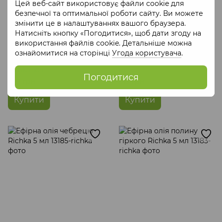
Цей веб-сайт використовує файли cookie для
безпечної та оптимальної роботи сайту. Ви можете
змінити це в налаштуваннях вашого браузера.
Натисніть кнопку «Погодитися», щоб дати згоду на
використання файлів cookie. Детальніше можна
ознайомитися на сторінці
Угода користувача
.
Чай трав'яний Для бані
Ефірна олія ялівцю Richka 5
Richka 50 г
мл
Погодитися
239 грн
513 грн
Купити
Купити