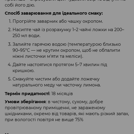
собі його дію.
Спосіб заварювання для ідеального смаку:
Прогрійте заварник або чашку окропом.
Насипте чай із розрахунку 1–2 чайні ложки на 200–
250 мл води.
Залийте гарячою водою (температурою близько
90–95°C — не крутим окропом, щоб не обпалити
ніжні листочки м'яти та меліси).
Дайте настоятися протягом 5–7 хвилин під
кришкою.
Смакуйте чистим або додайте ложечку
натурального меду чи часточку лимона.
Термін придатності
: 18 місяців
Умови зберігання
: в чистому, сухому, добре
провітрюваному приміщенні, не зараженому
шкідниками, окремо від товарів, які мають різкий запах,
при вологості повітря не вище 75%