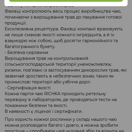
- Замкнутий цикл виробництва
Фахівці контролюють весь процес виробництва чаю,
починаючи з вирощування трав до пакування готової
продукції.
Ексклюзивна рецептура. Фахівці компанії враховують
не лише смакові якості кожного інгредієнта, а й їх
взаємодію між собою, щоб досягти гармонійного та
багатогранного букету.
- Безпека сировини
Вирощування трав на контрольованій
сільськогосподарській території унеможливлює
ризики, пов’язані із застосуванням дикорослих трав, які
зазвичай зростають в небезпечних зонах, таких як
промислові території або узбіччя доріг.
- Сертифікація якості
Кожна партія чаю RICHKA проходить ретельну
перевірку в лабораторіях, де проводяться тести на
показники безпеки та якості.
В наявності є ліцензії і сертифікати.
Про користь кожної рослинки у складі нашого чаю
можна розповідати багато і довго, а можна зробити
простіше – спробувати цей чудовий збір та відчути на