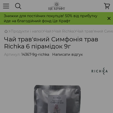
Знижки для постійних покупців! 50% від прибутку
йде на благодійний фонд Це Крафт
Продукти і напої
Чай
Чай Richka
Чай трав'яний Симф
Чай трав'яний Симфонія трав
Richka 6 пірамідок 9г
Артикул:
14367-9g-richka
Написати відгук