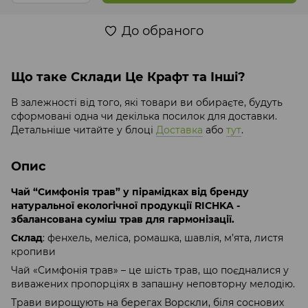
До обраного
Що таке Склади Це Крафт та Інші?
В залежності від того, які товари ви обираєте, будуть
сформовані одна чи декілька посилок для доставки.
Детальніше читайте у блоці
Доставка
або
тут
.
Опис
Чай “Симфонія трав” у пірамідках від бренду
натуральної екологічної продукції RICHKA -
збалансована суміш трав для гармонізації.
Склад
: фенхель, меліса, ромашка, шавлія, м’ята, листя
кропиви
Чай «Симфонія трав» – це шість трав, що поєдналися у
виважених пропорціях в запашну неповторну мелодію.
Трави вирощують на берегах Ворскли, біля соснових