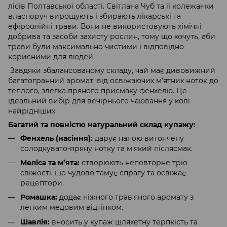
лісів Полтавської області. Світлана Чуб та її колежанки
власноруч вирощують і збирають лікарські та
ефіроолійні трави. Вони не використовують хімічні
добрива та засоби захисту рослин, тому що хочуть, аби
трави були максимально чистими і відповідно
корисними для людей.
Завдяки збалансованому складу, чай має дивовижний
багатогранний аромат: від освіжаючих м’ятних ноток до
теплого, злегка пряного присмаку фенхелю. Це
ідеальний вибір для вечірнього чаювання у колі
найрідніших.
Багатий та повністю натуральний склад купажу:
Фенхель (насіння):
дарує напою витончену
солодкувато-пряну нотку та м'який післясмак.
Меліса та м’ята:
створюють неповторне тріо
свіжості, що чудово тамує спрагу та освіжає
рецептори.
Ромашка:
додає ніжного трав'яного аромату з
легким медовим відтінком.
Шавлія:
вносить у купаж шляхетну терпкість та